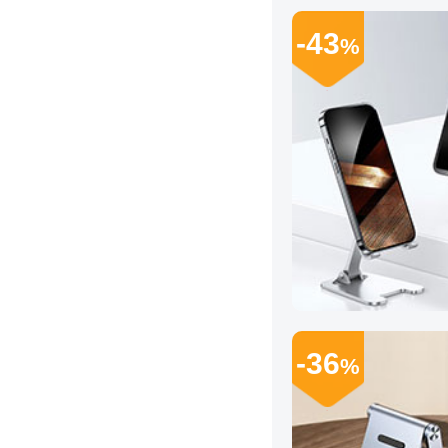
-43
%
-36
%