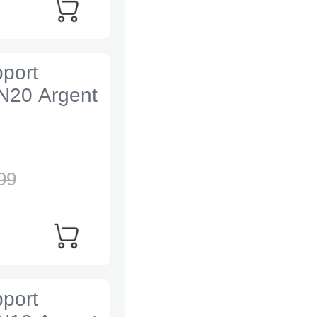
port
N20 Argent
99
port