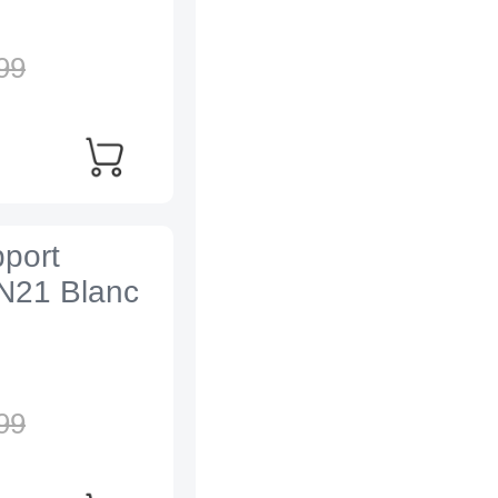
99
port
N21 Blanc
99