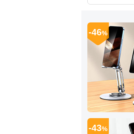
-46
%
-43
%