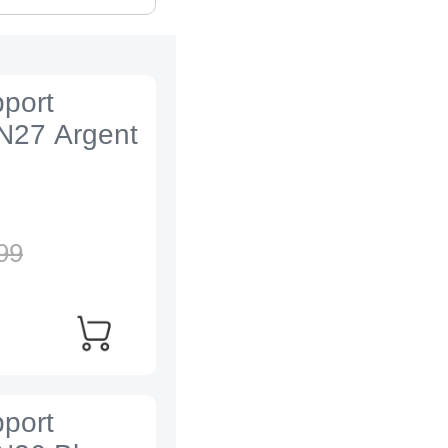
port
N27 Argent
99
port