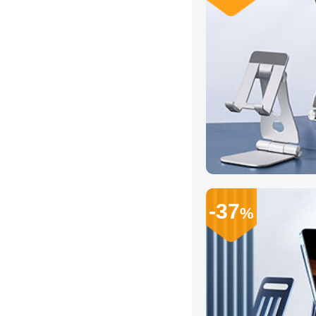
-37
%