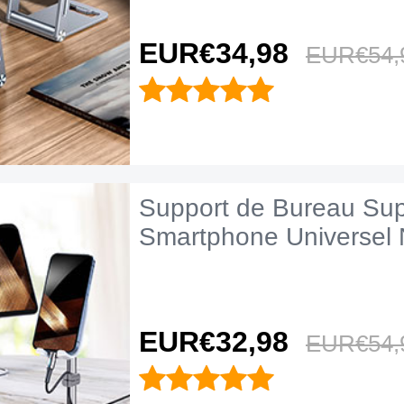
EUR€34,
98
EUR€54,
Support de Bureau Sup
Smartphone Universel 
EUR€32,
98
EUR€54,