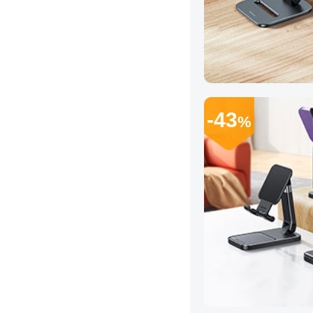
-43
%