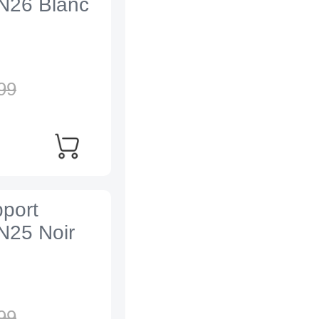
N26 Blanc
99
port
N25 Noir
99