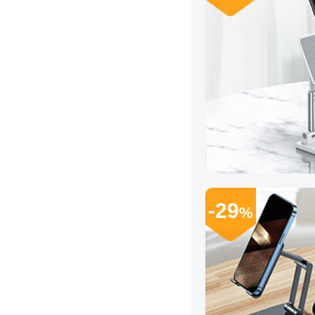
-29
%