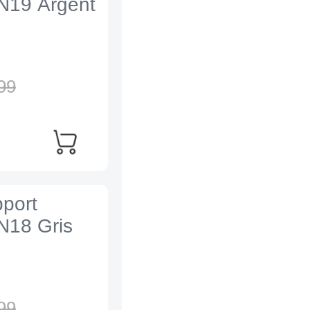
N19 Argent
99
port
N18 Gris
99