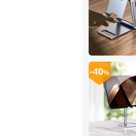
-40
%