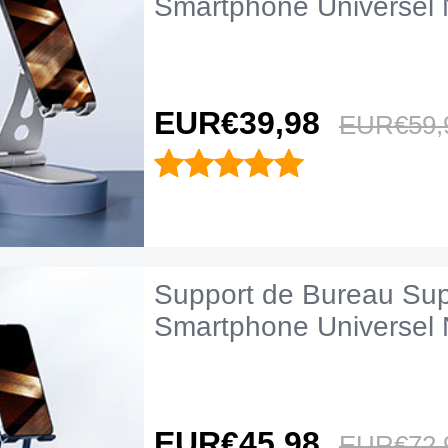
Smartphone Universel 
EUR€39,
98
EUR€59,
Support de Bureau Sup
Smartphone Universel 
EUR€45,
98
EUR€72,