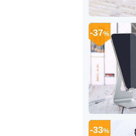
-37
%
-33
%