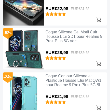
Mixte
EUR€22,
98
EUR€31,
98
Coque Silicone Gel Motif Cuir
-52
%
Housse Etui SD1 pour Realme 9
Pro+ Plus 5G Vert
EUR€28,
98
EUR€59,
98
Coque Contour Silicone et
-24
%
Plastique Housse Etui Mat QW1
pour Realme 9 Pro+ Plus 5G Bleu
Clair
EUR€21,
98
EUR€28,
98