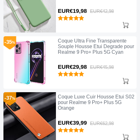
EUR€19,
98
EUR€42,
98
Coque Ultra Fine Transparente
-35
%
Souple Housse Etui Degrade pour
Realme 9 Pro+ Plus 5G Cyan
EUR€29,
98
EUR€45,
98
Coque Luxe Cuir Housse Etui S02
-37
%
pour Realme 9 Pro+ Plus 5G
Orange
EUR€39,
99
EUR€62,
98