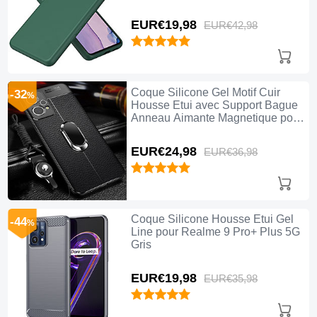
EUR€19,
98
EUR€42,
98
Coque Silicone Gel Motif Cuir
-32
%
Housse Etui avec Support Bague
Anneau Aimante Magnetique pour
Realme 9 Pro+ Plus 5G Noir
EUR€24,
98
EUR€36,
98
Coque Silicone Housse Etui Gel
-44
%
Line pour Realme 9 Pro+ Plus 5G
Gris
EUR€19,
98
EUR€35,
98