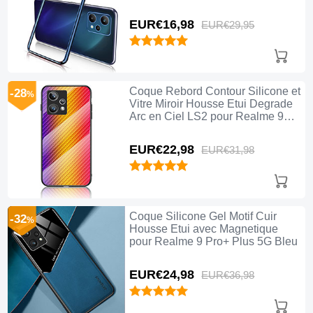
EUR€16,
98
EUR€29,
95
Coque Rebord Contour Silicone et
-28
%
Vitre Miroir Housse Etui Degrade
Arc en Ciel LS2 pour Realme 9
Pro+ Plus 5G Orange
EUR€22,
98
EUR€31,
98
Coque Silicone Gel Motif Cuir
-32
%
Housse Etui avec Magnetique
pour Realme 9 Pro+ Plus 5G Bleu
EUR€24,
98
EUR€36,
98