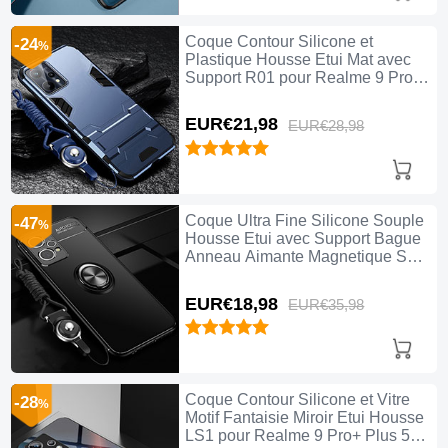
Coque Contour Silicone et
-24
%
Plastique Housse Etui Mat avec
Support R01 pour Realme 9 Pro+
Plus 5G Bleu
EUR€21,
98
EUR€28,
98
Coque Ultra Fine Silicone Souple
-47
%
Housse Etui avec Support Bague
Anneau Aimante Magnetique SD3
pour Realme 9 Pro+ Plus 5G Noir
EUR€18,
98
EUR€35,
98
Coque Contour Silicone et Vitre
-28
%
Motif Fantaisie Miroir Etui Housse
LS1 pour Realme 9 Pro+ Plus 5G