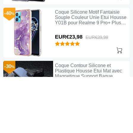
Coque Silicone Motif Fantaisie
-40
%
Souple Couleur Unie Etui Housse
Y01B pour Realme 9 Pro+ Plus
5G Violet
EUR€23,
98
EUR€39,
98
Coque Contour Silicone et
-30
%
Plastique Housse Etui Mat avec
Magnetique Support Bague
Anneau R01 pour Realme 9 Pro+
Plus 5G Bleu
EUR€22,
98
EUR€32,
98
Coque Silicone Gel Motif Cuir
-30
%
Housse Etui pour Realme 9 Pro+
Plus 5G Noir