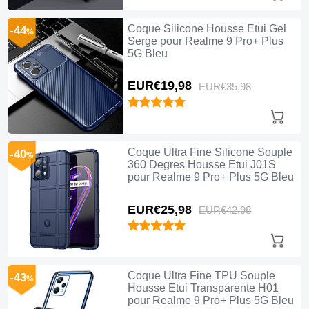
Coque Silicone Housse Etui Gel
-44
%
Serge pour Realme 9 Pro+ Plus
5G Bleu
EUR€19,
98
EUR€35,
98
Coque Ultra Fine Silicone Souple
-40
%
360 Degres Housse Etui J01S
pour Realme 9 Pro+ Plus 5G Bleu
EUR€25,
98
EUR€42,
98
Coque Ultra Fine TPU Souple
-43
%
Housse Etui Transparente H01
pour Realme 9 Pro+ Plus 5G Bleu