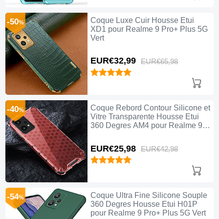
Coque Luxe Cuir Housse Etui
-50
%
XD1 pour Realme 9 Pro+ Plus 5G
Vert
EUR€32,
99
EUR€65,
98
Coque Rebord Contour Silicone et
-40
%
Vitre Transparente Housse Etui
360 Degres AM4 pour Realme 9
Pro+ Plus 5G Rouge
EUR€25,
98
EUR€42,
98
Coque Ultra Fine Silicone Souple
-54
%
360 Degres Housse Etui H01P
pour Realme 9 Pro+ Plus 5G Vert