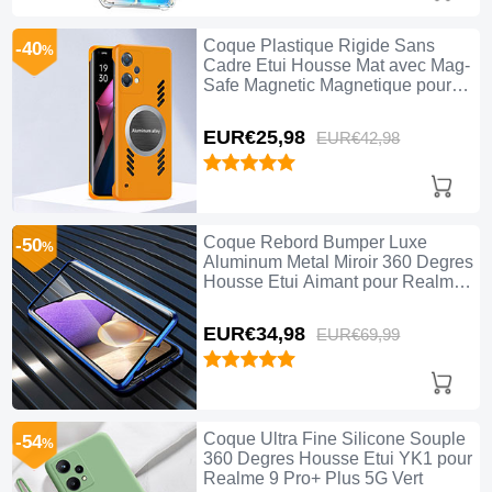
Coque Plastique Rigide Sans
-40
%
Cadre Etui Housse Mat avec Mag-
Safe Magnetic Magnetique pour
Realme 9 Pro+ Plus 5G Jaune
EUR€25,
98
EUR€42,
98
Coque Rebord Bumper Luxe
-50
%
Aluminum Metal Miroir 360 Degres
Housse Etui Aimant pour Realme
9 Pro+ Plus 5G Bleu
EUR€34,
98
EUR€69,
99
Coque Ultra Fine Silicone Souple
-54
%
360 Degres Housse Etui YK1 pour
Realme 9 Pro+ Plus 5G Vert