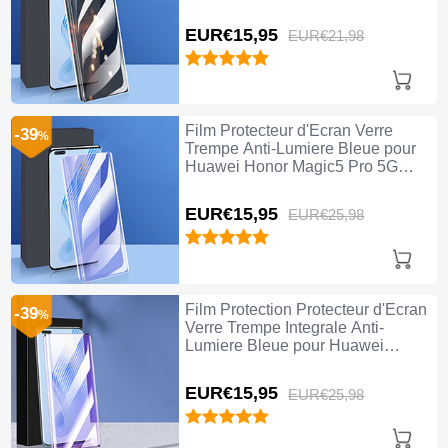
Clair
EUR€15,
95
EUR€21,
98
Film Protecteur d'Ecran Verre
-39
%
Trempe Anti-Lumiere Bleue pour
Huawei Honor Magic5 Pro 5G
Clair
EUR€15,
95
EUR€25,
98
Film Protection Protecteur d'Ecran
-39
%
Verre Trempe Integrale Anti-
Lumiere Bleue pour Huawei
Honor Magic5 Pro 5G Noir
EUR€15,
95
EUR€25,
98