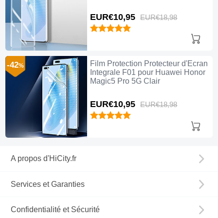
EUR€10,
95
EUR€18,
98
Film Protection Protecteur d'Ecran
-42
%
Integrale F01 pour Huawei Honor
Magic5 Pro 5G Clair
EUR€10,
95
EUR€18,
98
A propos d'HiCity.fr
Services et Garanties
Confidentialité et Sécurité