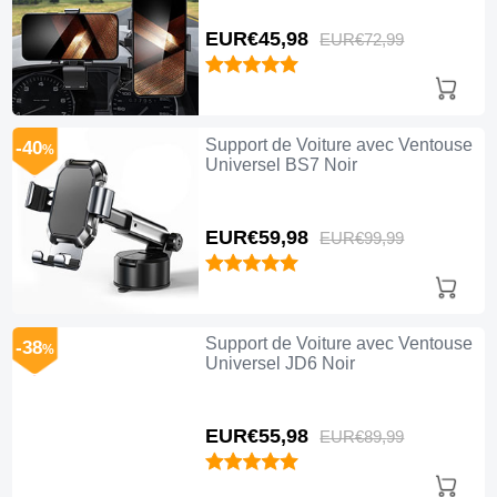
EUR€45,
98
EUR€72,
99
Support de Voiture avec Ventouse
-40
%
Universel BS7 Noir
EUR€59,
98
EUR€99,
99
Support de Voiture avec Ventouse
-38
%
Universel JD6 Noir
EUR€55,
98
EUR€89,
99