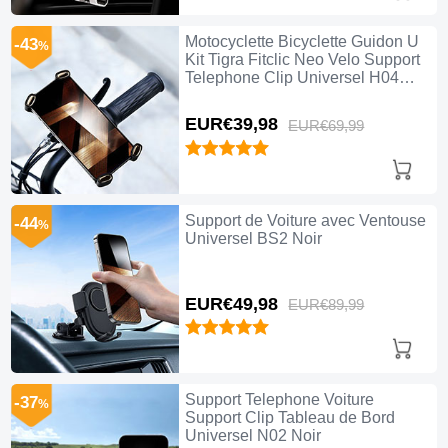
Motocyclette Bicyclette Guidon U
-43
%
Kit Tigra Fitclic Neo Velo Support
Telephone Clip Universel H04
Noir
EUR€39,
98
EUR€69,
99
Support de Voiture avec Ventouse
-44
%
Universel BS2 Noir
EUR€49,
98
EUR€89,
99
Support Telephone Voiture
-37
%
Support Clip Tableau de Bord
Universel N02 Noir