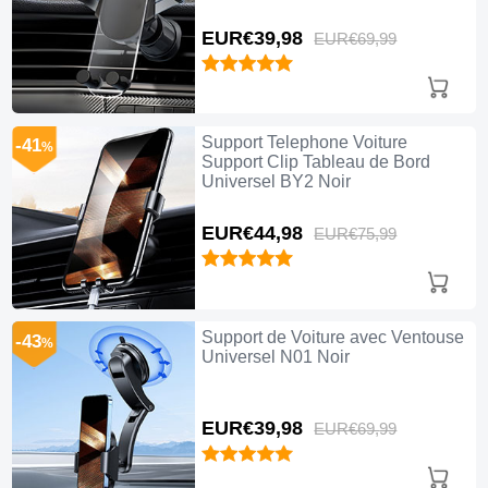
EUR€39,
98
EUR€69,
99
Support Telephone Voiture
-41
%
Support Clip Tableau de Bord
Universel BY2 Noir
EUR€44,
98
EUR€75,
99
Support de Voiture avec Ventouse
-43
%
Universel N01 Noir
EUR€39,
98
EUR€69,
99