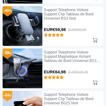
Support Telephone Voiture
-40
%
Support Clip Tableau de Bord
Universel BS3 Noir
EUR€59,
98
EUR€99,
99
Support Telephone Voiture
-39
%
Support Magnetique Aimant
Tableau de Bord Universel BS1
Noir
EUR€64,
98
EUR€105,
99
Support Telephone Voiture
-44
%
Support Clip Tableau de Bord
Universel B02S Noir