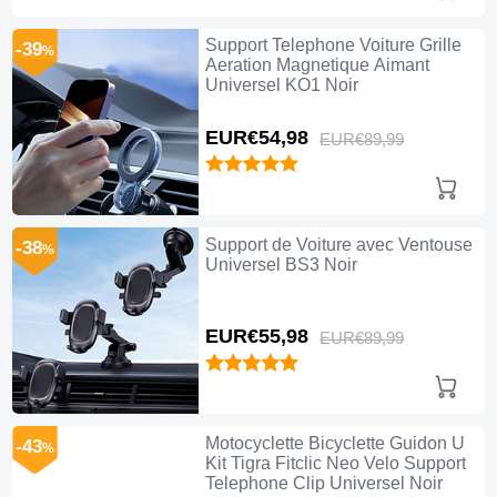
Support Telephone Voiture Grille
-39
%
Aeration Magnetique Aimant
Universel KO1 Noir
EUR€54,
98
EUR€89,
99
Support de Voiture avec Ventouse
-38
%
Universel BS3 Noir
EUR€55,
98
EUR€89,
99
Motocyclette Bicyclette Guidon U
-43
%
Kit Tigra Fitclic Neo Velo Support
Telephone Clip Universel Noir