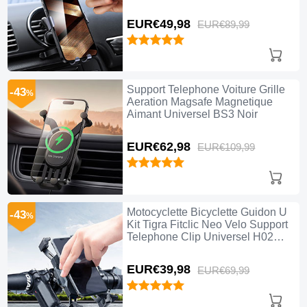
EUR€49,
98
EUR€89,
99
Support Telephone Voiture Grille
-43
%
Aeration Magsafe Magnetique
Aimant Universel BS3 Noir
EUR€62,
98
EUR€109,
99
Motocyclette Bicyclette Guidon U
-43
%
Kit Tigra Fitclic Neo Velo Support
Telephone Clip Universel H02
Noir
EUR€39,
98
EUR€69,
99