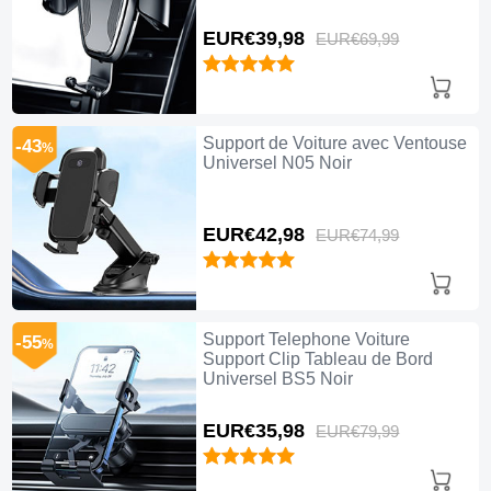
EUR€39,
98
EUR€69,
99
Support de Voiture avec Ventouse
-43
%
Universel N05 Noir
EUR€42,
98
EUR€74,
99
Support Telephone Voiture
-55
%
Support Clip Tableau de Bord
Universel BS5 Noir
EUR€35,
98
EUR€79,
99