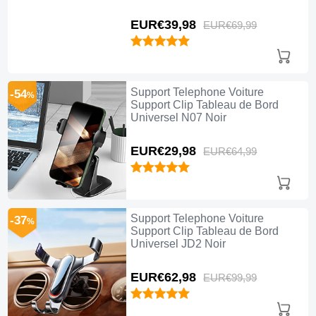
EUR€39,
98
EUR€69,
99
Support Telephone Voiture
-54
%
Support Clip Tableau de Bord
Universel N07 Noir
EUR€29,
98
EUR€64,
99
Support Telephone Voiture
-37
%
Support Clip Tableau de Bord
Universel JD2 Noir
EUR€62,
98
EUR€99,
99