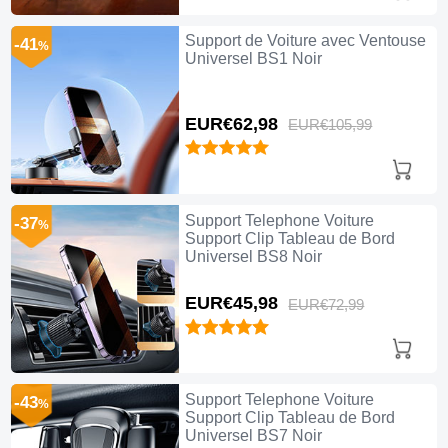
Support de Voiture avec Ventouse
-41
%
Universel BS1 Noir
EUR€62,
98
EUR€105,
99
Support Telephone Voiture
-37
%
Support Clip Tableau de Bord
Universel BS8 Noir
EUR€45,
98
EUR€72,
99
Support Telephone Voiture
-43
%
Support Clip Tableau de Bord
Universel BS7 Noir