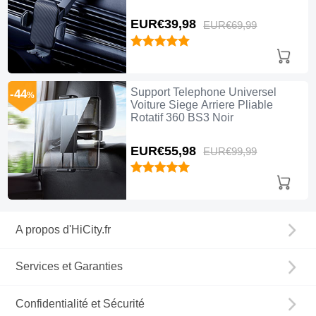
EUR€39,
98
EUR€69,
99
Support Telephone Universel
-44
%
Voiture Siege Arriere Pliable
Rotatif 360 BS3 Noir
EUR€55,
98
EUR€99,
99
A propos d'HiCity.fr
Services et Garanties
Confidentialité et Sécurité