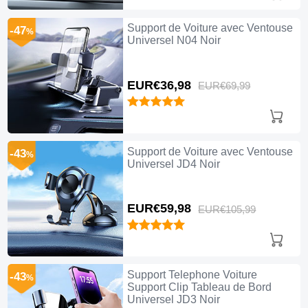
Support de Voiture avec Ventouse
-47
%
Universel N04 Noir
EUR€36,
98
EUR€69,
99
Support de Voiture avec Ventouse
-43
%
Universel JD4 Noir
EUR€59,
98
EUR€105,
99
Support Telephone Voiture
-43
%
Support Clip Tableau de Bord
Universel JD3 Noir