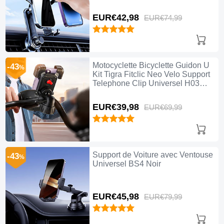
EUR€42,
98
EUR€74,
99
Motocyclette Bicyclette Guidon U
-43
%
Kit Tigra Fitclic Neo Velo Support
Telephone Clip Universel H03
Noir
EUR€39,
98
EUR€69,
99
Support de Voiture avec Ventouse
-43
%
Universel BS4 Noir
EUR€45,
98
EUR€79,
99