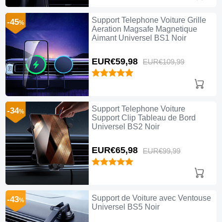
Support Telephone Voiture Grille
-45
%
Aeration Magsafe Magnetique
Aimant Universel BS1 Noir
EUR€59,
98
EUR€109,
99
Support Telephone Voiture
-34
%
Support Clip Tableau de Bord
Universel BS2 Noir
EUR€65,
98
EUR€99,
99
Support de Voiture avec Ventouse
-43
%
Universel BS5 Noir