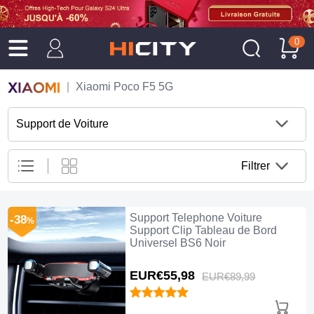
0
Xiaomi Poco F5 5G
Support de Voiture
Filtrer
Support Telephone Voiture
-38
%
Support Clip Tableau de Bord
Universel BS6 Noir
EUR€55,
98
EUR€89,
99