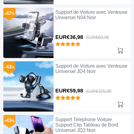
Support de Voiture avec Ventouse
-47
%
Universel N04 Noir
EUR€36,
98
EUR€69,
99
Support de Voiture avec Ventouse
-43
%
Universel JD4 Noir
EUR€59,
98
EUR€105,
99
Support Telephone Voiture
-43
%
Support Clip Tableau de Bord
Universel JD3 Noir