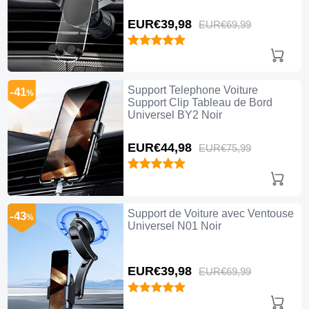
EUR€39,
98
EUR€69,
99
Support Telephone Voiture
-41
%
Support Clip Tableau de Bord
Universel BY2 Noir
EUR€44,
98
EUR€75,
99
Support de Voiture avec Ventouse
-43
%
Universel N01 Noir
EUR€39,
98
EUR€69,
99