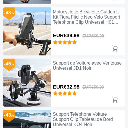
Motocyclette Bicyclette Guidon U
-43
%
Kit Tigra Fitclic Neo Velo Support
Telephone Clip Universel H01
Noir
EUR€39,
98
EUR€69,
99
Support de Voiture avec Ventouse
-45
%
Universel JD1 Noir
EUR€32,
98
EUR€59,
99
Support Telephone Voiture
-43
%
Support Clip Tableau de Bord
Universel KO4 Noir