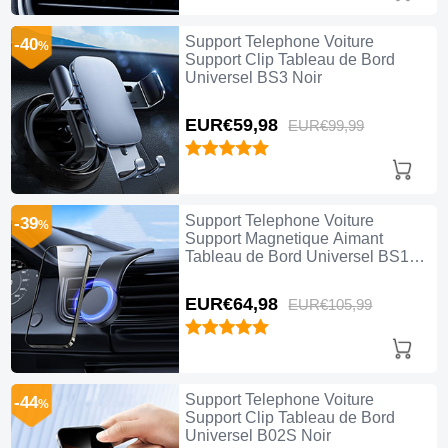
Support Telephone Voiture
-40
%
Support Clip Tableau de Bord
Universel BS3 Noir
EUR€59,
98
EUR€99,
99
Support Telephone Voiture
-39
%
Support Magnetique Aimant
Tableau de Bord Universel BS1
Noir
EUR€64,
98
EUR€105,
99
Support Telephone Voiture
-44
%
Support Clip Tableau de Bord
Universel B02S Noir