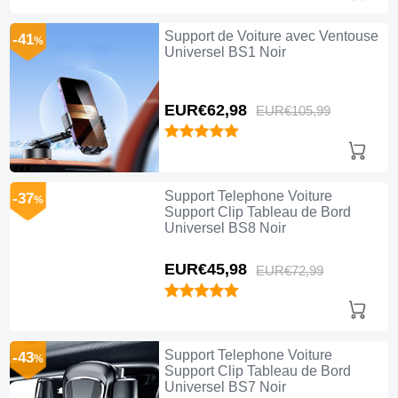
Support de Voiture avec Ventouse
-41
%
Universel BS1 Noir
EUR€62,
98
EUR€105,
99
Support Telephone Voiture
-37
%
Support Clip Tableau de Bord
Universel BS8 Noir
EUR€45,
98
EUR€72,
99
Support Telephone Voiture
-43
%
Support Clip Tableau de Bord
Universel BS7 Noir