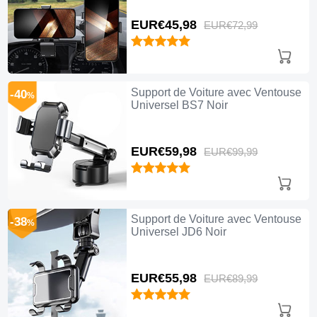
EUR€45,
98
EUR€72,
99
Support de Voiture avec Ventouse
-40
%
Universel BS7 Noir
EUR€59,
98
EUR€99,
99
Support de Voiture avec Ventouse
-38
%
Universel JD6 Noir
EUR€55,
98
EUR€89,
99