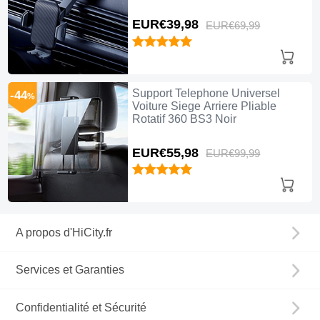
EUR€39,
98
EUR€69,
99
Support Telephone Universel
-44
%
Voiture Siege Arriere Pliable
Rotatif 360 BS3 Noir
EUR€55,
98
EUR€99,
99
A propos d'HiCity.fr
Services et Garanties
Confidentialité et Sécurité