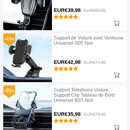
EUR€39,
98
EUR€69,
99
Support de Voiture avec Ventouse
-43
%
Universel N05 Noir
EUR€42,
98
EUR€74,
99
Support Telephone Voiture
-55
%
Support Clip Tableau de Bord
Universel BS5 Noir
EUR€35,
98
EUR€79,
99