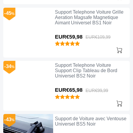
Support Telephone Voiture Grille
-45
%
Aeration Magsafe Magnetique
Aimant Universel BS1 Noir
EUR€59,
98
EUR€109,
99
Support Telephone Voiture
-34
%
Support Clip Tableau de Bord
Universel BS2 Noir
EUR€65,
98
EUR€99,
99
Support de Voiture avec Ventouse
-43
%
Universel BS5 Noir