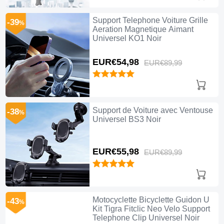
Support Telephone Voiture Grille
-39
%
Aeration Magnetique Aimant
Universel KO1 Noir
EUR€54,
98
EUR€89,
99
Support de Voiture avec Ventouse
-38
%
Universel BS3 Noir
EUR€55,
98
EUR€89,
99
Motocyclette Bicyclette Guidon U
-43
%
Kit Tigra Fitclic Neo Velo Support
Telephone Clip Universel Noir