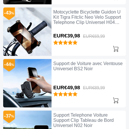
Motocyclette Bicyclette Guidon U
-43
%
Kit Tigra Fitclic Neo Velo Support
Telephone Clip Universel H04
Noir
EUR€39,
98
EUR€69,
99
Support de Voiture avec Ventouse
-44
%
Universel BS2 Noir
EUR€49,
98
EUR€89,
99
Support Telephone Voiture
-37
%
Support Clip Tableau de Bord
Universel N02 Noir