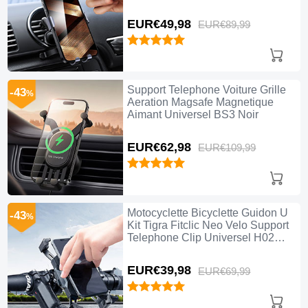
EUR€49,
98
EUR€89,
99
Support Telephone Voiture Grille
-43
%
Aeration Magsafe Magnetique
Aimant Universel BS3 Noir
EUR€62,
98
EUR€109,
99
Motocyclette Bicyclette Guidon U
-43
%
Kit Tigra Fitclic Neo Velo Support
Telephone Clip Universel H02
Noir
EUR€39,
98
EUR€69,
99