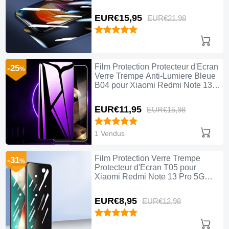
Clair
EUR€15,
95
EUR€21,
98
Film Protection Protecteur d'Ecran
-25
%
Verre Trempe Anti-Lumiere Bleue
B04 pour Xiaomi Redmi Note 13
Pro 5G Clair
EUR€11,
95
EUR€15,
98
1 Vendus
Film Protection Verre Trempe
-31
%
Protecteur d'Ecran T05 pour
Xiaomi Redmi Note 13 Pro 5G
Clair
EUR€8,
95
EUR€12,
98