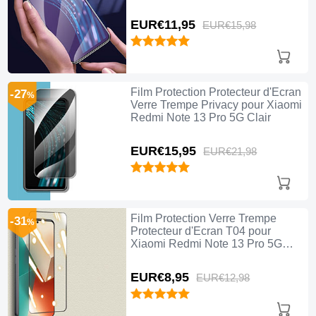
Pro 5G Clair
EUR€11,
95
EUR€15,
98
Film Protection Protecteur d'Ecran
-27
%
Verre Trempe Privacy pour Xiaomi
Redmi Note 13 Pro 5G Clair
EUR€15,
95
EUR€21,
98
Film Protection Verre Trempe
-31
%
Protecteur d'Ecran T04 pour
Xiaomi Redmi Note 13 Pro 5G
Clair
EUR€8,
95
EUR€12,
98