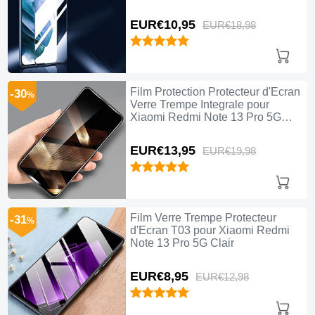
EUR€10,
95
EUR€18,
98
Film Protection Protecteur d'Ecran
-30
%
Verre Trempe Integrale pour
Xiaomi Redmi Note 13 Pro 5G
Noir
EUR€13,
95
EUR€19,
98
Film Verre Trempe Protecteur
-31
%
d'Ecran T03 pour Xiaomi Redmi
Note 13 Pro 5G Clair
EUR€8,
95
EUR€12,
98