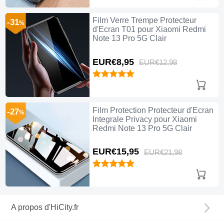
Film Verre Trempe Protecteur
-31
%
d'Ecran T01 pour Xiaomi Redmi
Note 13 Pro 5G Clair
EUR€8,
95
EUR€12,
98
Film Protection Protecteur d'Ecran
-27
%
Integrale Privacy pour Xiaomi
Redmi Note 13 Pro 5G Clair
EUR€15,
95
EUR€21,
98
A propos d'HiCity.fr