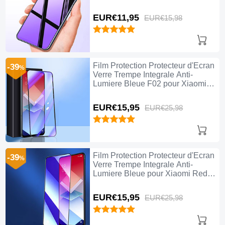
Clair
EUR€11,
95
EUR€15,
98
Film Protection Protecteur d'Ecran
-39
%
Verre Trempe Integrale Anti-
Lumiere Bleue F02 pour Xiaomi
Redmi Note 13 Pro 5G Noir
EUR€15,
95
EUR€25,
98
Film Protection Protecteur d'Ecran
-39
%
Verre Trempe Integrale Anti-
Lumiere Bleue pour Xiaomi Redmi
Note 13 Pro 5G Noir
EUR€15,
95
EUR€25,
98