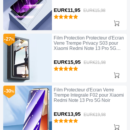
Pro 5G Clair
EUR€11,
95
EUR€15,
98
Film Protection Protecteur d'Ecran
-27
%
Verre Trempe Privacy S03 pour
Xiaomi Redmi Note 13 Pro 5G
Clair
EUR€15,
95
EUR€21,
98
Film Protecteur d'Ecran Verre
-30
%
Trempe Integrale F02 pour Xiaomi
Redmi Note 13 Pro 5G Noir
EUR€13,
95
EUR€19,
98