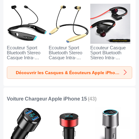
Ecouteur Sport
Ecouteur Sport
Ecouteur Casque
Bluetooth Stereo
Bluetooth Stereo
Sport Bluetooth
Casque Intra-
Casque Intra-
Stereo Intra-
auriculaire Sans fil
auriculaire Sans fil
auriculaire Sans fil
Oreillette H52 pour
Oreillette H51 pour
Oreillette H53 pour
Découvrir les Casques & Écouteurs Apple iPhone 15
Apple iPhone 15
Apple iPhone 15 Or
Apple iPhone 15
Noir
Noir
Voiture Chargeur Apple iPhone 15
(43)