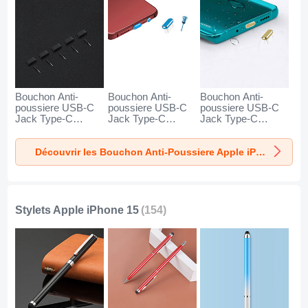
Bouchon Anti-
Bouchon Anti-
Bouchon Anti-
poussiere USB-C
poussiere USB-C
poussiere USB-C
Jack Type-C
Jack Type-C
Jack Type-C
Universel 5PCS
Universel H17 pour
Universel H16 pour
H02 pour Apple
Apple iPhone 15
Apple iPhone 15 Or
Découvrir les Bouchon Anti-Poussiere Apple iPhone 15
iPhone 15 Noir
Bleu
Stylets Apple iPhone 15
(154)