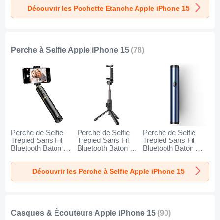
Noir
Orange
Découvrir les Pochette Etanche Apple iPhone 15
Perche à Selfie Apple iPhone 15
(78)
Perche de Selfie
Perche de Selfie
Perche de Selfie
Trepied Sans Fil
Trepied Sans Fil
Trepied Sans Fil
Bluetooth Baton de
Bluetooth Baton de
Bluetooth Baton de
Selfie Extensible de
Selfie Extensible de
Selfie Extensible de
Poche Universel
Poche Universel
Poche Universel
Découvrir les Perche à Selfie Apple iPhone 15
T34 pour Apple
T32 pour Apple
T31 pour Apple
iPhone 15 Or et
iPhone 15 Noir
iPhone 15 Bleu
Noir
Casques & Écouteurs Apple iPhone 15
(90)