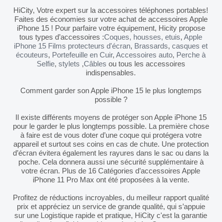
HiCity, Votre expert sur la accessoires téléphones portables!
Faites des économies sur votre achat de accessoires Apple
iPhone 15 ! Pour parfaire votre équipement, Hicity propose
tous types d’accessoires :
Coques, housses, etuis
,
Apple
iPhone 15 Films protecteurs d'écran
,
Brassards
,
casques et
écouteurs
,
Portefeuille en Cuir
,
Accessoires auto
,
Perche à
Selfie
,
stylets
,
Câbles
ou tous les accessoires
indispensables.
Comment garder son Apple iPhone 15 le plus longtemps
possible ?
Il existe différents moyens de protéger son Apple iPhone 15
pour le garder le plus longtemps possible. La première chose
à faire est de vous doter d’une coque qui protégera votre
appareil et surtout ses coins en cas de chute. Une protection
d’écran évitera également les rayures dans le sac ou dans la
poche. Cela donnera aussi une sécurité supplémentaire à
votre écran. Plus de 16 Catégories d’accessoires Apple
iPhone 11 Pro Max ont été proposées à la vente.
Profitez de réductions incroyables, du meilleur rapport qualité
prix et appréciez un service de grande qualité, qui s’appuie
sur une Logistique rapide et pratique, HiCity c'est la garantie