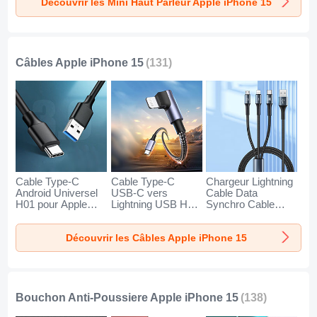
Découvrir les Mini Haut Parleur Apple iPhone 15
15 Or
15 Noir
15 Bleu
Câbles Apple iPhone 15
(131)
Cable Type-C
Cable Type-C
Chargeur Lightning
Android Universel
USB-C vers
Cable Data
H01 pour Apple
Lightning USB H01
Synchro Cable
iPhone 15 Gris
pour Apple iPhone
Android Micro USB
Fonce
15 Gris Fonce
Type-C 100W H01
Découvrir les Câbles Apple iPhone 15
pour Apple iPhone
15 Noir
Bouchon Anti-Poussiere Apple iPhone 15
(138)