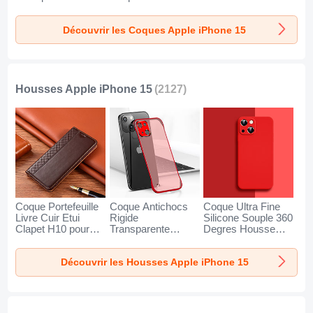
pour Apple iPhone
Unie Etui Housse
Mag-Safe Magnetic
15 Clair
avec Mag-Safe
Magnetique AC1
Découvrir les Coques Apple iPhone 15
Magnetic
pour Apple iPhone
Magnetique pour
15 Bleu
Apple iPhone 15
Mixte
Housses Apple iPhone 15
(2127)
Coque Portefeuille
Coque Antichocs
Coque Ultra Fine
Livre Cuir Etui
Rigide
Silicone Souple 360
Clapet H10 pour
Transparente
Degres Housse
Apple iPhone 15
Crystal Etui
Etui S04 pour Apple
Marron
Housse H05 pour
iPhone 15 Rouge
Découvrir les Housses Apple iPhone 15
Apple iPhone 15
Rouge