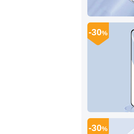
-30
%
-30
%