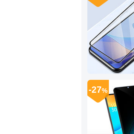
-27
%