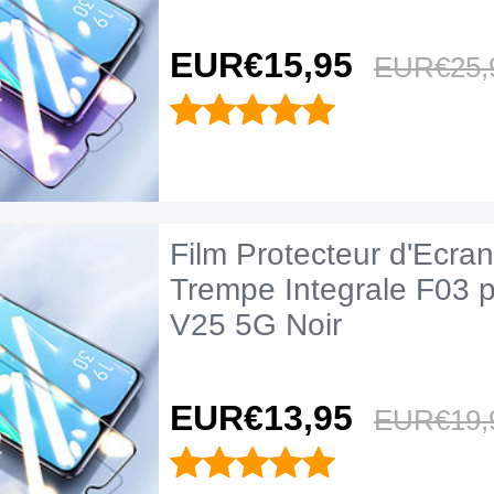
Noir
EUR€15,
95
EUR€25,
Film Protecteur d'Ecran
Trempe Integrale F03 p
V25 5G Noir
EUR€13,
95
EUR€19,