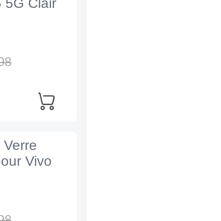
 5G Clair
98
 Verre
our Vivo
98