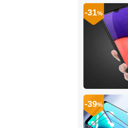
-31
%
-39
%