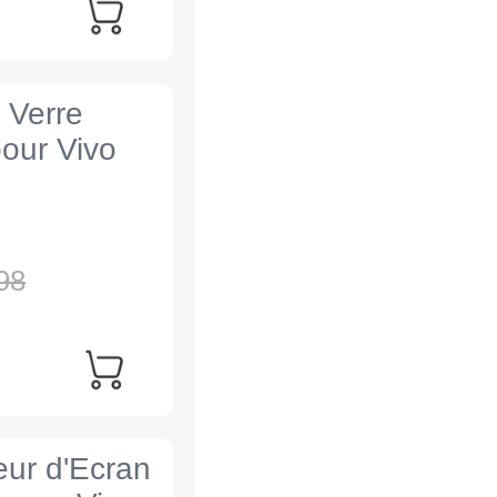
 Verre
our Vivo
98
eur d'Ecran