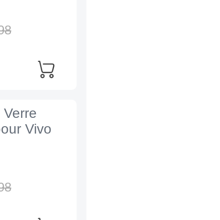
98
 Verre
our Vivo
98