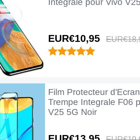
Integrale pour Vivo V25
EUR€10,
95
EUR€18,
Film Protecteur d'Ecran
Trempe Integrale F06 p
V25 5G Noir
EUR€13,
95
EUR€19,