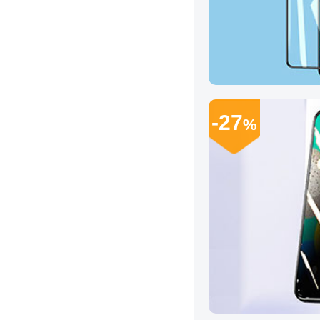
-27
%