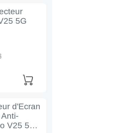
ecteur
 V25 5G
8
eur d'Ecran
Anti-
vo V25 5G