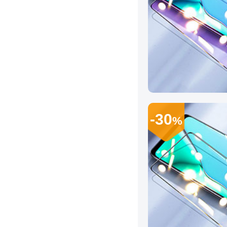
-30
%