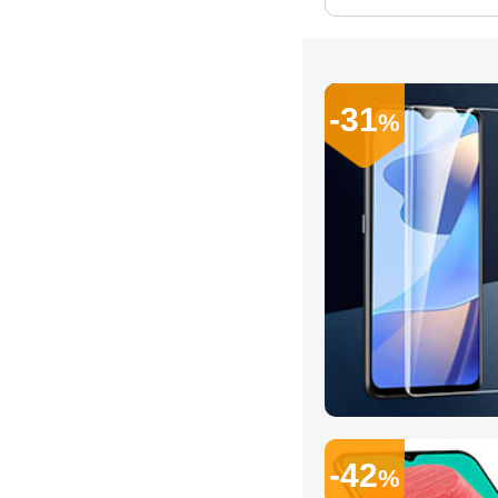
-31
%
-42
%