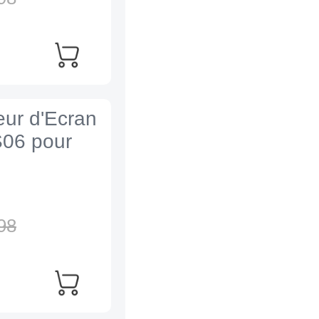
eur d'Ecran
S06 pour
98