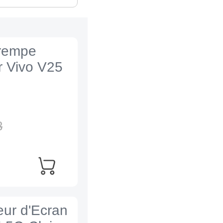
Trempe
r Vivo V25
8
eur d'Ecran