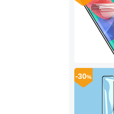
-30
%