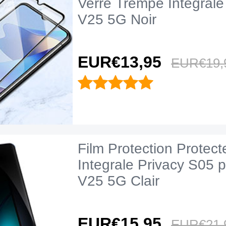
Verre Trempe Integrale
V25 5G Noir
EUR€13,
95
EUR€19,
Film Protection Protect
Integrale Privacy S05 
V25 5G Clair
EUR€15,
95
EUR€21,