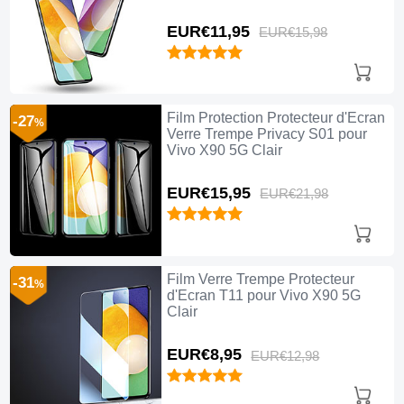
EUR€11,
95
EUR€15,
98
Film Protection Protecteur d'Ecran
-27
%
Verre Trempe Privacy S01 pour
Vivo X90 5G Clair
EUR€15,
95
EUR€21,
98
Film Verre Trempe Protecteur
-31
%
d'Ecran T11 pour Vivo X90 5G
Clair
EUR€8,
95
EUR€12,
98