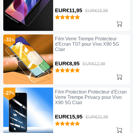
EUR€11,
95
EUR€15,
98
Film Verre Trempe Protecteur
-31
%
d'Ecran T07 pour Vivo X90 5G
Clair
EUR€8,
95
EUR€12,
98
Film Protection Protecteur d'Ecran
-27
%
Verre Trempe Privacy pour Vivo
X90 5G Clair
EUR€15,
95
EUR€21,
98