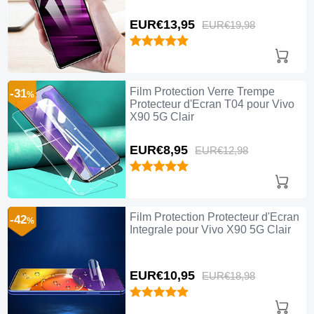
EUR€13,
95
EUR€19,
98
Film Protection Verre Trempe
-31
%
Protecteur d'Ecran T04 pour Vivo
X90 5G Clair
EUR€8,
95
EUR€12,
98
Film Protection Protecteur d'Ecran
-42
%
Integrale pour Vivo X90 5G Clair
EUR€10,
95
EUR€18,
98