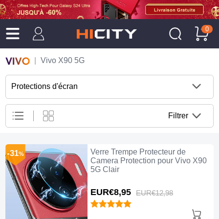
0
Vivo X90 5G
Protections d'écran
Filtrer
Verre Trempe Protecteur de
-31
%
Camera Protection pour Vivo X90
5G Clair
EUR€8,
95
EUR€12,
98