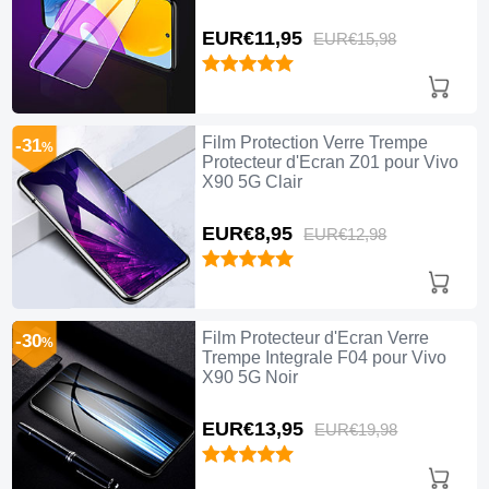
EUR€11,
95
EUR€15,
98
Film Protection Verre Trempe
-31
%
Protecteur d'Ecran Z01 pour Vivo
X90 5G Clair
EUR€8,
95
EUR€12,
98
Film Protecteur d'Ecran Verre
-30
%
Trempe Integrale F04 pour Vivo
X90 5G Noir
EUR€13,
95
EUR€19,
98