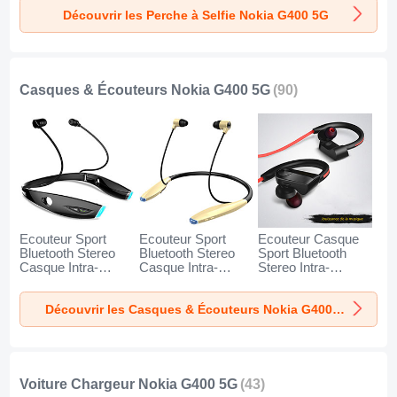
Poche Universel
Poche Universel
Poche Universel
Découvrir les Perche à Selfie Nokia G400 5G
T34 pour Nokia
T32 pour Nokia
T31 pour Nokia
G400 5G Or et Noir
G400 5G Noir
G400 5G Bleu
Casques & Écouteurs Nokia G400 5G
(90)
Ecouteur Sport
Ecouteur Sport
Ecouteur Casque
Bluetooth Stereo
Bluetooth Stereo
Sport Bluetooth
Casque Intra-
Casque Intra-
Stereo Intra-
auriculaire Sans fil
auriculaire Sans fil
auriculaire Sans fil
Oreillette H52 pour
Oreillette H51 pour
Oreillette H53 pour
Découvrir les Casques & Écouteurs Nokia G400 5G
Nokia G400 5G
Nokia G400 5G Or
Nokia G400 5G
Noir
Noir
Voiture Chargeur Nokia G400 5G
(43)