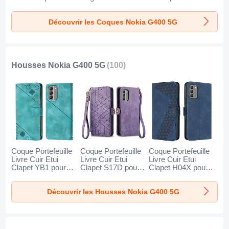
Nokia G400 5G
Etui J01S pour
Etui Mat avec
Noir
Nokia G400 5G
Support JX1 pour
Découvrir les Coques Nokia G400 5G
Bleu
Nokia G400 5G
Vert
Housses Nokia G400 5G
(100)
Coque Portefeuille
Coque Portefeuille
Coque Portefeuille
Livre Cuir Etui
Livre Cuir Etui
Livre Cuir Etui
Clapet YB1 pour
Clapet S17D pour
Clapet H04X pour
Nokia G400 5G
Nokia G400 5G
Nokia G400 5G
Vert
Violet
Bleu
Découvrir les Housses Nokia G400 5G