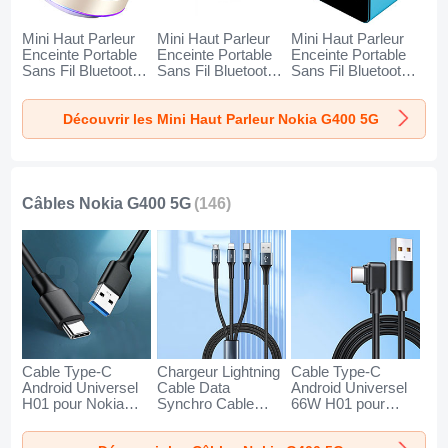
Mini Haut Parleur
Mini Haut Parleur
Mini Haut Parleur
Enceinte Portable
Enceinte Portable
Enceinte Portable
Sans Fil Bluetooth
Sans Fil Bluetooth
Sans Fil Bluetooth
Haut-Parleur K01
Haut-Parleur K09
Haut-Parleur K08
pour Nokia G400
pour Nokia G400
pour Nokia G400
Découvrir les Mini Haut Parleur Nokia G400 5G
5G Or
5G Noir
5G Bleu
Câbles Nokia G400 5G
(146)
Cable Type-C
Chargeur Lightning
Cable Type-C
Android Universel
Cable Data
Android Universel
H01 pour Nokia
Synchro Cable
66W H01 pour
G400 5G Gris
Android Micro USB
Nokia G400 5G
Fonce
Type-C 100W H01
Noir