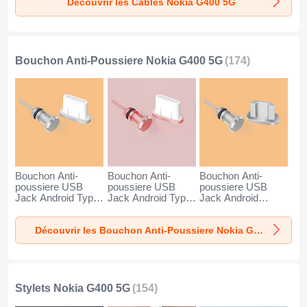
Découvrir les Câbles Nokia G400 5G
pour Nokia G400
5G Noir
Bouchon Anti-Poussiere Nokia G400 5G
(174)
Bouchon Anti-
Bouchon Anti-
Bouchon Anti-
poussiere USB
poussiere USB
poussiere USB
Jack Android Type-
Jack Android Type-
Jack Android
C Universel pour
C Universel pour
Universel C02 pour
Nokia G400 5G
Nokia G400 5G Or
Nokia G400 5G
Découvrir les Bouchon Anti-Poussiere Nokia G400 5G
Argent
Rose
Argent
Stylets Nokia G400 5G
(154)