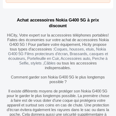
Noir
Noir
Noir
Achat accessoires Nokia G400 5G à prix
discount
HiCity, Votre expert sur la accessoires téléphones portables!
Faites des économies sur votre achat de accessoires Nokia
G400 5G ! Pour parfaire votre équipement, Hicity propose
tous types d’accessoires :
Coques, housses, etuis
,
Nokia
G400 5G Films protecteurs d'écran
,
Brassards
,
casques et
écouteurs
,
Portefeuille en Cuir
,
Accessoires auto
,
Perche à
Selfie
,
stylets
,
Câbles
ou tous les accessoires
indispensables.
Comment garder son Nokia G400 5G le plus longtemps
possible ?
Il existe différents moyens de protéger son Nokia G400 5G
pour le garder le plus longtemps possible. La première chose
à faire est de vous doter d’une coque qui protégera votre
appareil et surtout ses coins en cas de chute. Une protection
d’écran évitera également les rayures dans le sac ou dans la
poche. Cela donnera aussi une sécurité supplémentaire à