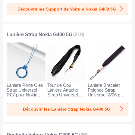
Nokia G400 5G
Nokia G400 5G
Universel BS1 pour
Découvrir les Support de Voiture Nokia G400 5G
Noir
Noir
Nokia G400 5G
Noir
Lanière Strap Nokia G400 5G
(210)
Laniere Porte Cles
Tour de Cou
Laniere Bracelet
Strap Universel
Laniere Attache
Poignee Strap
R07 pour Nokia
Strap Universel
Universel W06 pour
G400 5G Bleu
N10 pour Nokia
Nokia G400 5G
G400 5G Noir
Noir
Découvrir les Lanière Strap Nokia G400 5G
Pochette Velour Nokia G400 5G
(36)