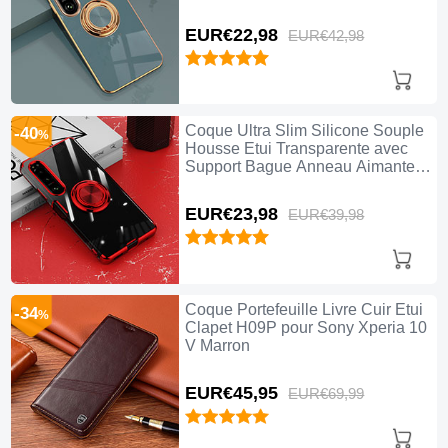
Sony Xperia 10 V Gris Lavende
EUR€22,
98
EUR€42,
98
Coque Ultra Slim Silicone Souple
-40
%
Housse Etui Transparente avec
Support Bague Anneau Aimante
Magnetique pour Sony Xperia 10
V Rouge
EUR€23,
98
EUR€39,
98
Coque Portefeuille Livre Cuir Etui
-34
%
Clapet H09P pour Sony Xperia 10
V Marron
EUR€45,
95
EUR€69,
99