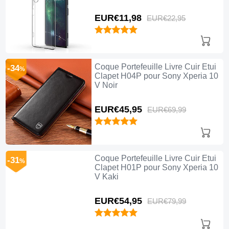
EUR€11,
98
EUR€22,
95
Coque Portefeuille Livre Cuir Etui
-34
%
Clapet H04P pour Sony Xperia 10
V Noir
EUR€45,
95
EUR€69,
99
Coque Portefeuille Livre Cuir Etui
-31
%
Clapet H01P pour Sony Xperia 10
V Kaki
EUR€54,
95
EUR€79,
99