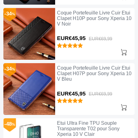
Coque Portefeuille Livre Cuir Etui
-34
%
Clapet H10P pour Sony Xperia 10
V Noir
EUR€45,
95
EUR€69,
99
Coque Portefeuille Livre Cuir Etui
-34
%
Clapet H07P pour Sony Xperia 10
V Bleu
EUR€45,
95
EUR€69,
99
Etui Ultra Fine TPU Souple
-48
%
Transparente T02 pour Sony
Xperia 10 V Clair