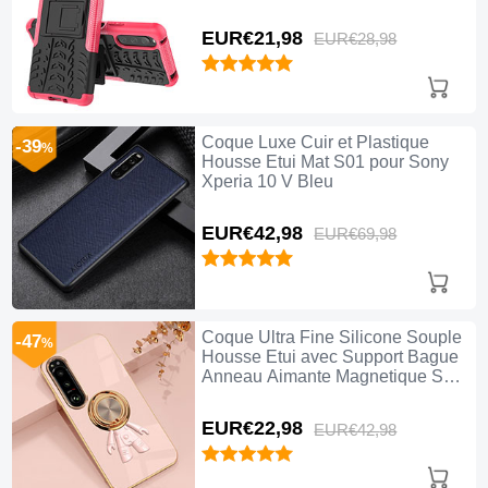
V Rose Rouge
EUR€21,
98
EUR€28,
98
Coque Luxe Cuir et Plastique
-39
%
Housse Etui Mat S01 pour Sony
Xperia 10 V Bleu
EUR€42,
98
EUR€69,
98
Coque Ultra Fine Silicone Souple
-47
%
Housse Etui avec Support Bague
Anneau Aimante Magnetique S01
pour Sony Xperia 10 V Rose
EUR€22,
98
EUR€42,
98