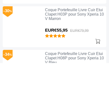
Coque Portefeuille Livre Cuir Etui
-30
%
Clapet H03P pour Sony Xperia 10
V Marron
EUR€55,
95
EUR€79,
99
Coque Portefeuille Livre Cuir Etui
-34
%
Clapet H08P pour Sony Xperia 10
V Bleu
EUR€49,
95
EUR€75,
99
Coque Clapet Portefeuille Livre
-37
%
Tissu H12P pour Sony Xperia 10
V Bleu