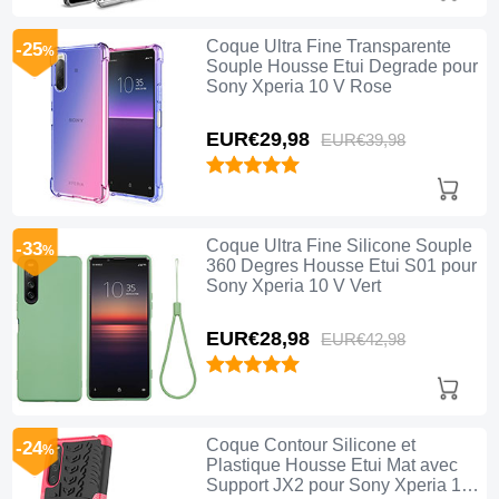
Coque Ultra Fine Transparente
-25
%
Souple Housse Etui Degrade pour
Sony Xperia 10 V Rose
EUR€29,
98
EUR€39,
98
Coque Ultra Fine Silicone Souple
-33
%
360 Degres Housse Etui S01 pour
Sony Xperia 10 V Vert
EUR€28,
98
EUR€42,
98
Coque Contour Silicone et
-24
%
Plastique Housse Etui Mat avec
Support JX2 pour Sony Xperia 10