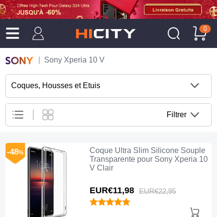
0
Sony Xperia 10 V
Coques, Housses et Etuis
Filtrer
Coque Ultra Slim Silicone Souple
-48
%
Transparente pour Sony Xperia 10
V Clair
EUR€11,
98
EUR€22,
95