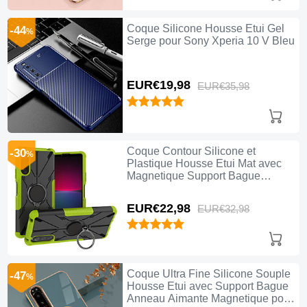
Coque Silicone Housse Etui Gel
-44
%
Serge pour Sony Xperia 10 V Bleu
EUR€19,
98
EUR€35,
98
Coque Contour Silicone et
-30
%
Plastique Housse Etui Mat avec
Magnetique Support Bague
Anneau JX1 pour Sony Xperia 10
V Vert
EUR€22,
98
EUR€32,
98
Coque Ultra Fine Silicone Souple
-47
%
Housse Etui avec Support Bague
Anneau Aimante Magnetique pour