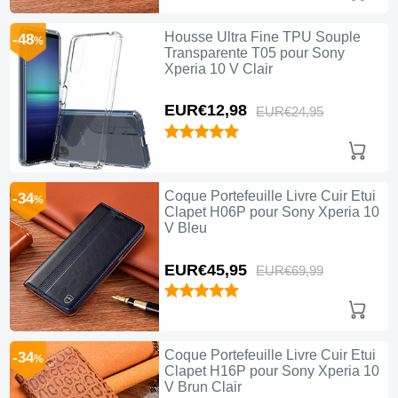
Housse Ultra Fine TPU Souple
-48
%
Transparente T05 pour Sony
Xperia 10 V Clair
EUR€12,
98
EUR€24,
95
Coque Portefeuille Livre Cuir Etui
-34
%
Clapet H06P pour Sony Xperia 10
V Bleu
EUR€45,
95
EUR€69,
99
Coque Portefeuille Livre Cuir Etui
-34
%
Clapet H16P pour Sony Xperia 10
V Brun Clair