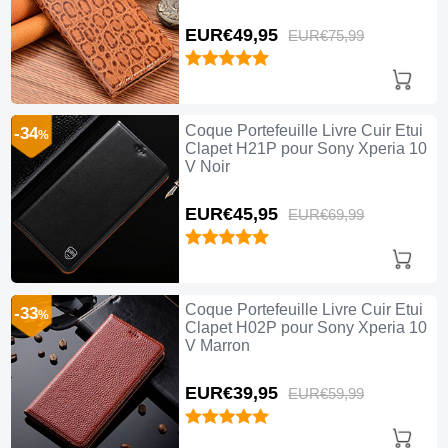
EUR€49,
95
EUR€75,
99
Coque Portefeuille Livre Cuir Etui
-34
%
Clapet H21P pour Sony Xperia 10
V Noir
EUR€45,
95
EUR€69,
99
Coque Portefeuille Livre Cuir Etui
-33
%
Clapet H02P pour Sony Xperia 10
V Marron
EUR€39,
95
EUR€59,
99