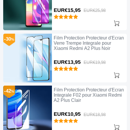
A2 Plus Noir
EUR€15,
95
EUR€25,
98
Film Protection Protecteur d'Ecran
-30
%
Verre Trempe Integrale pour
Xiaomi Redmi A2 Plus Noir
EUR€13,
95
EUR€19,
98
Film Protection Protecteur d'Ecran
-42
%
Integrale F02 pour Xiaomi Redmi
A2 Plus Clair
EUR€10,
95
EUR€18,
98