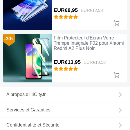
EUR€8,
95
EUR€12,
98
Film Protecteur d'Ecran Verre
-30
%
Trempe Integrale F02 pour Xiaomi
Redmi A2 Plus Noir
EUR€13,
95
EUR€19,
98
A propos d'HiCity.fr
Services et Garanties
Confidentialité et Sécurité