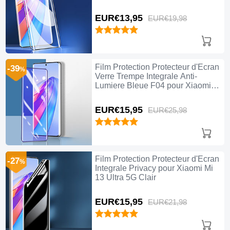
EUR€13,
95
EUR€19,
98
Film Protection Protecteur d'Ecran
-39
%
Verre Trempe Integrale Anti-
Lumiere Bleue F04 pour Xiaomi
Mi 13 Ultra 5G Noir
EUR€15,
95
EUR€25,
98
Film Protection Protecteur d'Ecran
-27
%
Integrale Privacy pour Xiaomi Mi
13 Ultra 5G Clair
EUR€15,
95
EUR€21,
98