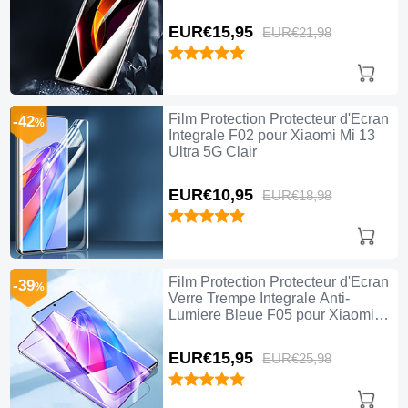
EUR€15,
95
EUR€21,
98
Film Protection Protecteur d'Ecran
-42
%
Integrale F02 pour Xiaomi Mi 13
Ultra 5G Clair
EUR€10,
95
EUR€18,
98
Film Protection Protecteur d'Ecran
-39
%
Verre Trempe Integrale Anti-
Lumiere Bleue F05 pour Xiaomi
Mi 13 Ultra 5G Noir
EUR€15,
95
EUR€25,
98