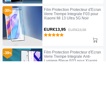
Film Protection Protecteur d'Ecran
-30
%
Verre Trempe Integrale F03 pour
Xiaomi Mi 13 Ultra 5G Noir
EUR€13,
95
EUR€19,
98
Film Protection Protecteur d'Ecran
-39
%
Verre Trempe Integrale Anti-
Lumiere Bleue F03 pour Xiaomi
Mi 13 Ultra 5G Noir
EUR€15,
95
EUR€25,
98
Film Protection Protecteur d'Ecran
-39
%
Verre Trempe Integrale Anti-
Lumiere Bleue F02 pour Xiaomi