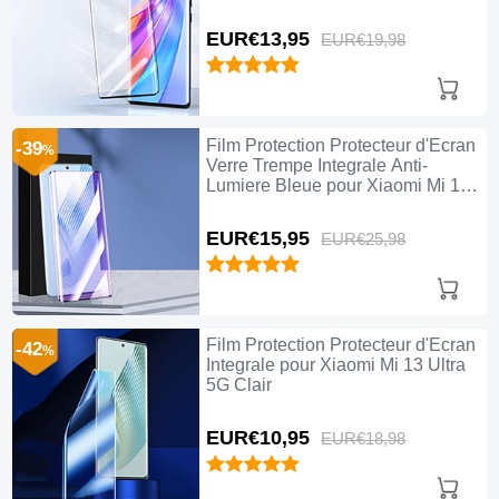
EUR€13,
95
EUR€19,
98
Film Protection Protecteur d'Ecran
-39
%
Verre Trempe Integrale Anti-
Lumiere Bleue pour Xiaomi Mi 13
Ultra 5G Noir
EUR€15,
95
EUR€25,
98
Film Protection Protecteur d'Ecran
-42
%
Integrale pour Xiaomi Mi 13 Ultra
5G Clair
EUR€10,
95
EUR€18,
98