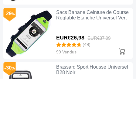
Sacs Banane Ceinture de Course
-29
%
Reglable Etanche Universel Vert
EUR€26,
98
EUR€37,
99
(49)
99 Vendus
Brassard Sport Housse Universel
-30
%
B28 Noir
EUR€25,
98
EUR€36,
99
(64)
20 Vendus
Brassard Sport Housse Universel
-30
%
B27 Noir