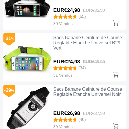
EUR€24,
98
EUR€35,
99
(55)
30 Vendus
Sacs Banane Ceinture de Course
-31
%
Reglable Etanche Universel B29
Vert
EUR€24,
98
EUR€35,
99
(34)
31 Vendus
Sacs Banane Ceinture de Course
-29
%
Reglable Etanche Universel Noir
EUR€26,
98
EUR€37,
99
(40)
39 Vendus