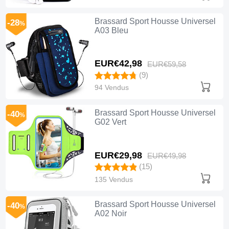
Brassard Sport Housse Universel
-28
%
A03 Bleu
EUR€42,
98
EUR€59,
58
(9)
94 Vendus
Brassard Sport Housse Universel
-40
%
G02 Vert
EUR€29,
98
EUR€49,
98
(15)
135 Vendus
Brassard Sport Housse Universel
-40
%
A02 Noir