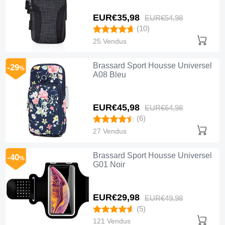
EUR€35,
98
EUR€54,
98
(10)
25 Vendus
Brassard Sport Housse Universel
-29
%
A08 Bleu
EUR€45,
98
EUR€64,
98
(6)
27 Vendus
Brassard Sport Housse Universel
-40
%
G01 Noir
EUR€29,
98
EUR€49,
98
(5)
121 Vendus