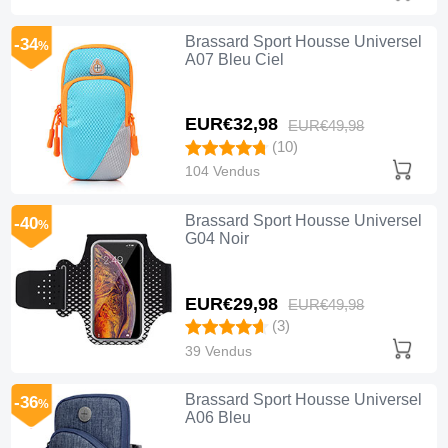
Brassard Sport Housse Universel
-34
%
A07 Bleu Ciel
EUR€32,
98
EUR€49,
98
(10)
104 Vendus
Brassard Sport Housse Universel
-40
%
G04 Noir
EUR€29,
98
EUR€49,
98
(3)
39 Vendus
Brassard Sport Housse Universel
-36
%
A06 Bleu