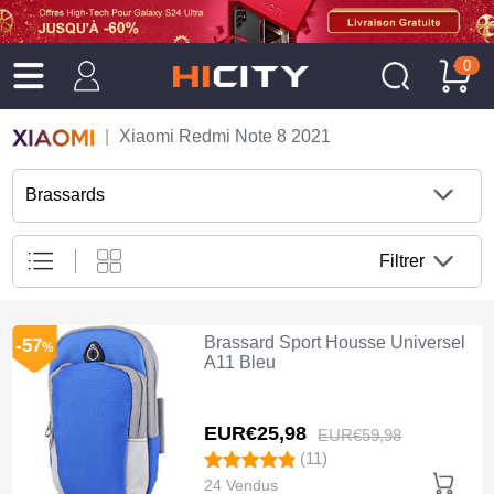
0
Xiaomi Redmi Note 8 2021
Brassards
Filtrer
Brassard Sport Housse Universel
-57
%
A11 Bleu
EUR€25,
98
EUR€59,
98
(11)
24 Vendus