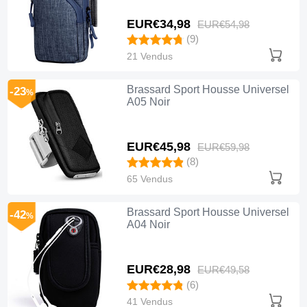
EUR€34,
98
EUR€54,
98
(9)
21 Vendus
Brassard Sport Housse Universel
-23
%
A05 Noir
EUR€45,
98
EUR€59,
98
(8)
65 Vendus
Brassard Sport Housse Universel
-42
%
A04 Noir
EUR€28,
98
EUR€49,
58
(6)
41 Vendus