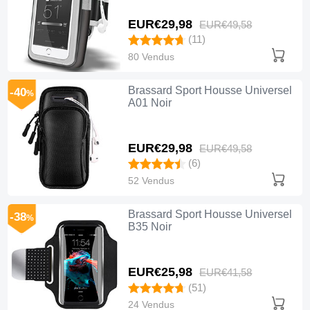
EUR€29,
98
EUR€49,
58
(11)
80 Vendus
Brassard Sport Housse Universel
-40
%
A01 Noir
EUR€29,
98
EUR€49,
58
(6)
52 Vendus
Brassard Sport Housse Universel
-38
%
B35 Noir
EUR€25,
98
EUR€41,
58
(51)
24 Vendus