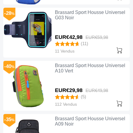
Brassard Sport Housse Universel
-28
%
G03 Noir
EUR€42,
98
EUR€59,
98
(11)
11 Vendus
Brassard Sport Housse Universel
-40
%
A10 Vert
EUR€29,
98
EUR€49,
98
(5)
112 Vendus
Brassard Sport Housse Universel
-35
%
A09 Noir