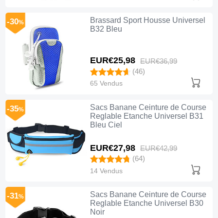
Brassard Sport Housse Universel
-30
%
B32 Bleu
EUR€25,
98
EUR€36,
99
(46)
65 Vendus
Sacs Banane Ceinture de Course
-35
%
Reglable Etanche Universel B31
Bleu Ciel
EUR€27,
98
EUR€42,
99
(64)
14 Vendus
Sacs Banane Ceinture de Course
-31
%
Reglable Etanche Universel B30
Noir