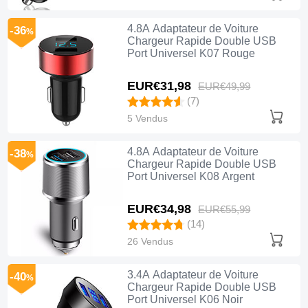
4.8A Adaptateur de Voiture
-36
%
Chargeur Rapide Double USB
Port Universel K07 Rouge
EUR€31,
98
EUR€49,
99
(7)
5 Vendus
4.8A Adaptateur de Voiture
-38
%
Chargeur Rapide Double USB
Port Universel K08 Argent
EUR€34,
98
EUR€55,
99
(14)
26 Vendus
3.4A Adaptateur de Voiture
-40
%
Chargeur Rapide Double USB
Port Universel K06 Noir