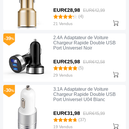
EUR€28,
98
EUR€42,
99
(4)
21 Vendus
2.4A Adaptateur de Voiture
-39
%
Chargeur Rapide Double USB
Port Universel Noir
EUR€25,
98
EUR€42,
58
(5)
29 Vendus
3.1A Adaptateur de Voiture
-30
%
Chargeur Rapide Double USB
Port Universel U04 Blanc
EUR€31,
98
EUR€45,
99
(37)
19 Vendus