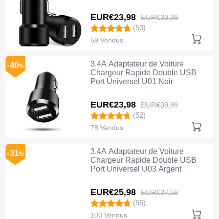
EUR€23,
98
EUR€39,
99
(53)
59 Vendus
3.4A Adaptateur de Voiture
-40
%
Chargeur Rapide Double USB
Port Universel U01 Noir
EUR€23,
98
EUR€39,
99
(52)
78 Vendus
3.4A Adaptateur de Voiture
-31
%
Chargeur Rapide Double USB
Port Universel U03 Argent
EUR€25,
98
EUR€37,
58
(56)
103 Vendus