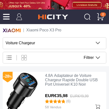
0
Xiaomi Poco X3 Pro
Voiture Chargeur
Filtrer
4.8A Adaptateur de Voiture
-28
%
Chargeur Rapide Double USB
Port Universel K10 Noir
EUR€35,
98
EUR€49,
99
(6)
58 Vendus