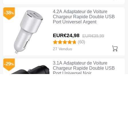
4.2A Adaptateur de Voiture
-38
%
Chargeur Rapide Double USB
Port Universel Argent
EUR€24,
98
EUR€39,
99
(60)
27 Vendus
3.1A Adaptateur de Voiture
-29
%
Chargeur Rapide Double USB
Port Universel Noir
EUR€26,
98
EUR€37,
99
(55)
64 Vendus
4.8A Adaptateur de Voiture
-28
%
Chargeur Rapide Double USB
Port Universel K10 Or