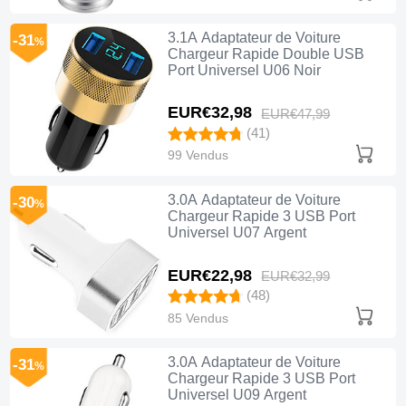
3.1A Adaptateur de Voiture
-31
%
Chargeur Rapide Double USB
Port Universel U06 Noir
EUR€32,
98
EUR€47,
99
(41)
99 Vendus
3.0A Adaptateur de Voiture
-30
%
Chargeur Rapide 3 USB Port
Universel U07 Argent
EUR€22,
98
EUR€32,
99
(48)
85 Vendus
3.0A Adaptateur de Voiture
-31
%
Chargeur Rapide 3 USB Port
Universel U09 Argent