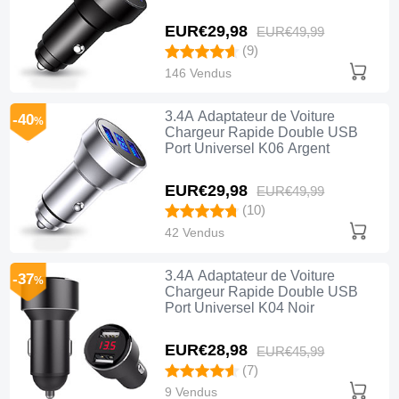
EUR€29,
98
EUR€49,
99
(9)
146 Vendus
3.4A Adaptateur de Voiture
-40
%
Chargeur Rapide Double USB
Port Universel K06 Argent
EUR€29,
98
EUR€49,
99
(10)
42 Vendus
3.4A Adaptateur de Voiture
-37
%
Chargeur Rapide Double USB
Port Universel K04 Noir
EUR€28,
98
EUR€45,
99
(7)
9 Vendus