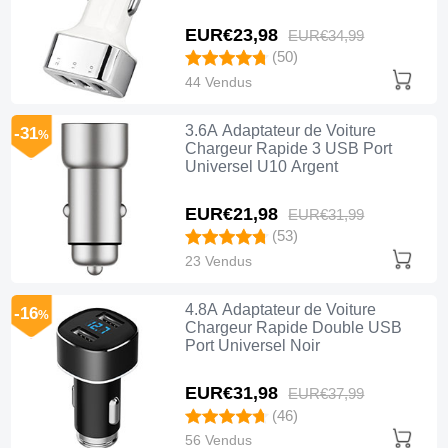
EUR€23,
98
EUR€34,
99
(50)
44 Vendus
3.6A Adaptateur de Voiture
-31
%
Chargeur Rapide 3 USB Port
Universel U10 Argent
EUR€21,
98
EUR€31,
99
(53)
23 Vendus
4.8A Adaptateur de Voiture
-16
%
Chargeur Rapide Double USB
Port Universel Noir
EUR€31,
98
EUR€37,
99
(46)
56 Vendus