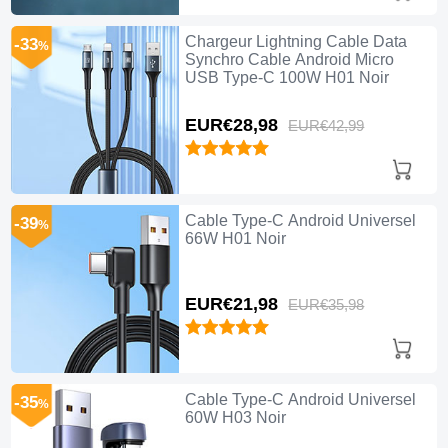
Chargeur Lightning Cable Data
-33
%
Synchro Cable Android Micro
USB Type-C 100W H01 Noir
EUR€28,
98
EUR€42,
99
Cable Type-C Android Universel
-39
%
66W H01 Noir
EUR€21,
98
EUR€35,
98
Cable Type-C Android Universel
-35
%
60W H03 Noir