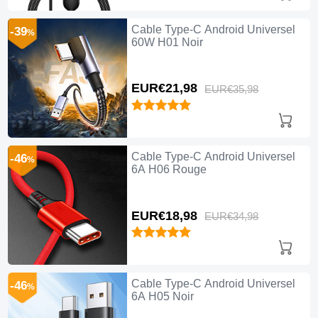
Cable Type-C Android Universel
-39
%
60W H01 Noir
EUR€21,
98
EUR€35,
98
Cable Type-C Android Universel
-46
%
6A H06 Rouge
EUR€18,
98
EUR€34,
98
Cable Type-C Android Universel
-46
%
6A H05 Noir