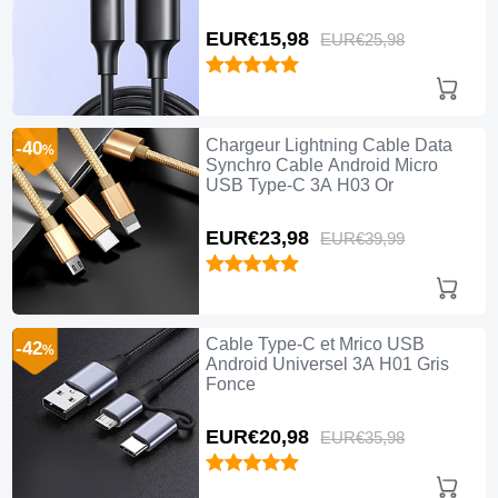
EUR€15,
98
EUR€25,
98
Chargeur Lightning Cable Data
-40
%
Synchro Cable Android Micro
USB Type-C 3A H03 Or
EUR€23,
98
EUR€39,
99
Cable Type-C et Mrico USB
-42
%
Android Universel 3A H01 Gris
Fonce
EUR€20,
98
EUR€35,
98