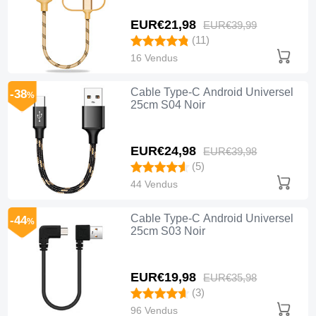
EUR€21,
98
EUR€39,
99
(11)
16 Vendus
Cable Type-C Android Universel
-38
%
25cm S04 Noir
EUR€24,
98
EUR€39,
98
(5)
44 Vendus
Cable Type-C Android Universel
-44
%
25cm S03 Noir
EUR€19,
98
EUR€35,
98
(3)
96 Vendus