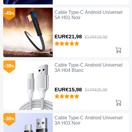
Cable Type-C Android Universel
-45
%
5A H01 Noir
EUR€21,
98
EUR€39,
98
Cable Type-C Android Universel
-38
%
3A H04 Blanc
EUR€15,
98
EUR€25,
98
Cable Type-C Android Universel
-38
%
3A H03 Noir