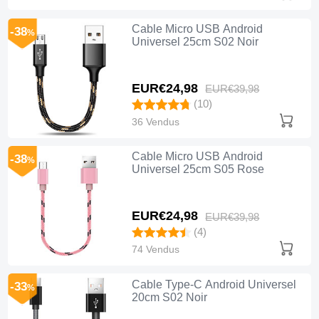
Cable Micro USB Android
-38
%
Universel 25cm S02 Noir
EUR€24,
98
EUR€39,
98
(10)
36 Vendus
Cable Micro USB Android
-38
%
Universel 25cm S05 Rose
EUR€24,
98
EUR€39,
98
(4)
74 Vendus
Cable Type-C Android Universel
-33
%
20cm S02 Noir