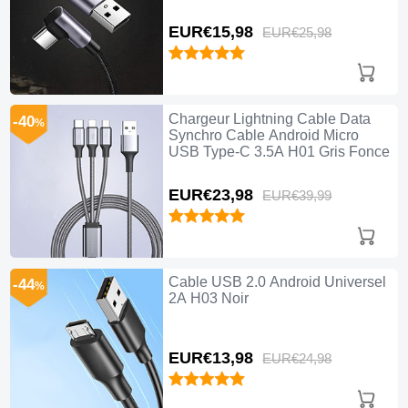
EUR€15,
98
EUR€25,
98
Chargeur Lightning Cable Data
-40
%
Synchro Cable Android Micro
USB Type-C 3.5A H01 Gris Fonce
EUR€23,
98
EUR€39,
99
Cable USB 2.0 Android Universel
-44
%
2A H03 Noir
EUR€13,
98
EUR€24,
98