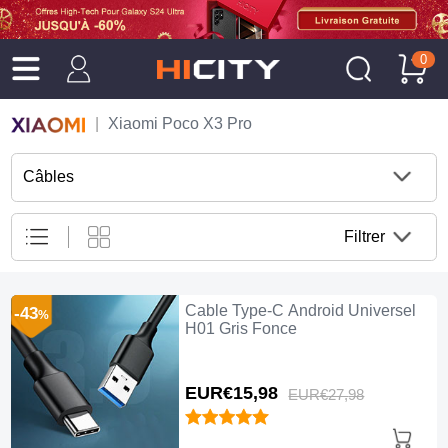
0
Xiaomi Poco X3 Pro
Câbles
Filtrer
Cable Type-C Android Universel
-43
%
H01 Gris Fonce
EUR€15,
98
EUR€27,
98