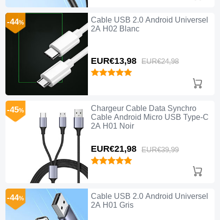
Cable USB 2.0 Android Universel
-44
%
2A H02 Blanc
EUR€13,
98
EUR€24,
98
Chargeur Cable Data Synchro
-45
%
Cable Android Micro USB Type-C
2A H01 Noir
EUR€21,
98
EUR€39,
99
Cable USB 2.0 Android Universel
-44
%
2A H01 Gris