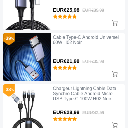
EUR€25,
98
EUR€39,
98
Cable Type-C Android Universel
-39
%
60W H02 Noir
EUR€21,
98
EUR€35,
98
Chargeur Lightning Cable Data
-33
%
Synchro Cable Android Micro
USB Type-C 100W H02 Noir
EUR€28,
98
EUR€42,
99