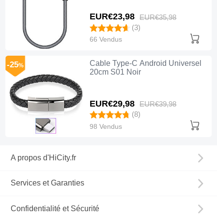
EUR€23,
98
EUR€35,
98
(3)
66 Vendus
Cable Type-C Android Universel
-25
%
20cm S01 Noir
EUR€29,
98
EUR€39,
98
(8)
98 Vendus
A propos d'HiCity.fr
Services et Garanties
Confidentialité et Sécurité