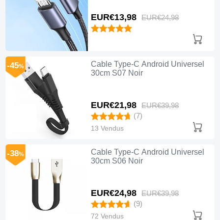
EUR€13,
98
EUR€24,
98
Cable Type-C Android Universel
-45
%
30cm S07 Noir
EUR€21,
98
EUR€39,
98
(7)
13 Vendus
Cable Type-C Android Universel
-38
%
30cm S06 Noir
EUR€24,
98
EUR€39,
98
(9)
72 Vendus