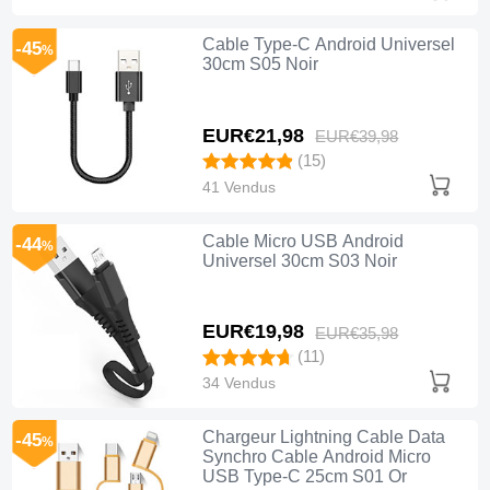
Cable Type-C Android Universel
-45
%
30cm S05 Noir
EUR€21,
98
EUR€39,
98
(15)
41 Vendus
Cable Micro USB Android
-44
%
Universel 30cm S03 Noir
EUR€19,
98
EUR€35,
98
(11)
34 Vendus
Chargeur Lightning Cable Data
-45
%
Synchro Cable Android Micro
USB Type-C 25cm S01 Or