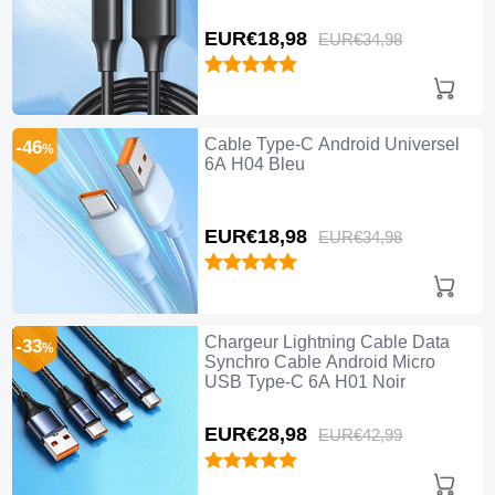
EUR€18,
98
EUR€34,
98
Cable Type-C Android Universel
-46
%
6A H04 Bleu
EUR€18,
98
EUR€34,
98
Chargeur Lightning Cable Data
-33
%
Synchro Cable Android Micro
USB Type-C 6A H01 Noir
EUR€28,
98
EUR€42,
99