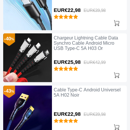
EUR€22,
98
EUR€39,
98
Chargeur Lightning Cable Data
-40
%
Synchro Cable Android Micro
USB Type-C 5A H03 Or
EUR€25,
98
EUR€42,
99
Cable Type-C Android Universel
-43
%
5A H02 Noir
EUR€22,
98
EUR€39,
98