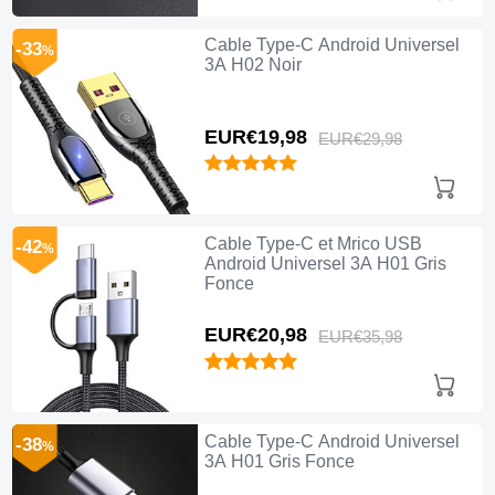
Cable Type-C Android Universel
-33
%
3A H02 Noir
EUR€19,
98
EUR€29,
98
Cable Type-C et Mrico USB
-42
%
Android Universel 3A H01 Gris
Fonce
EUR€20,
98
EUR€35,
98
Cable Type-C Android Universel
-38
%
3A H01 Gris Fonce