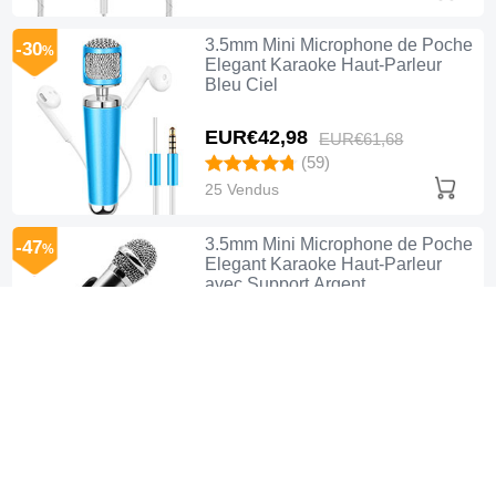
3.5mm Mini Microphone de Poche
-30
%
Elegant Karaoke Haut-Parleur
Bleu Ciel
EUR€42,
98
EUR€61,
68
(59)
25 Vendus
3.5mm Mini Microphone de Poche
-47
%
Elegant Karaoke Haut-Parleur
avec Support Argent
EUR€27,
98
EUR€52,
99
(51)
19 Vendus
3.5mm Mini Microphone de Poche
-48
%
Elegant Karaoke Haut-Parleur
avec Support M07 Rose