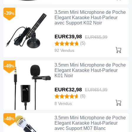
3.5mm Mini Microphone de Poche
-39
%
Elegant Karaoke Haut-Parleur
avec Support K02 Noir
EUR€39,
98
EUR€65,
99
(5)
92 Vendus
3.5mm Mini Microphone de Poche
-49
%
Elegant Karaoke Haut-Parleur
K01 Noir
EUR€32,
98
EUR€64,
99
(6)
8 Vendus
3.5mm Mini Microphone de Poche
-48
%
Elegant Karaoke Haut-Parleur
avec Support M07 Blanc