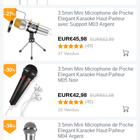
3.5mm Mini Microphone de Poche
-27
%
Elegant Karaoke Haut-Parleur
avec Support M03 Argent
EUR€45,
98
EUR€62,
99
(49)
37 Vendus
3.5mm Mini Microphone de Poche
-30
%
Elegant Karaoke Haut-Parleur
M05 Noir
EUR€42,
98
EUR€61,
68
(45)
16 Vendus
3.5mm Mini Microphone de Poche
-34
%
Elegant Karaoke Haut-Parleur
M04 Argent