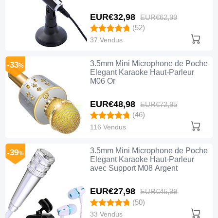
EUR€32,
98
EUR€62,
99
(52)
37 Vendus
3.5mm Mini Microphone de Poche
-33
%
Elegant Karaoke Haut-Parleur
M06 Or
EUR€48,
98
EUR€72,
95
(46)
116 Vendus
3.5mm Mini Microphone de Poche
-39
%
Elegant Karaoke Haut-Parleur
avec Support M08 Argent
EUR€27,
98
EUR€45,
99
(50)
33 Vendus