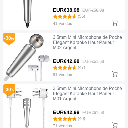
EUR€38,
98
EUR€58,
98
(55)
41 Vendus
3.5mm Mini Microphone de Poche
-30
%
Elegant Karaoke Haut-Parleur
M02 Argent
EUR€42,
98
EUR€61,
68
(47)
81 Vendus
3.5mm Mini Microphone de Poche
-30
%
Elegant Karaoke Haut-Parleur
M01 Argent
EUR€42,
98
EUR€61,
68
(40)
71 Vendus