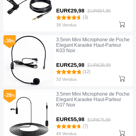
EUR€29,
98
EUR€64,
99
(3)
38 Vendus
3.5mm Mini Microphone de Poche
-35
%
Elegant Karaoke Haut-Parleur
K03 Noir
EUR€25,
98
EUR€39,
99
(12)
33 Vendus
3.5mm Mini Microphone de Poche
-26
%
Elegant Karaoke Haut-Parleur
K07 Noir
EUR€55,
98
EUR€75,
99
(7)
49 Vendus