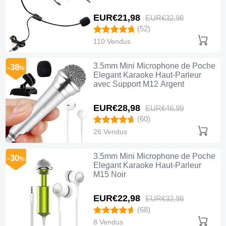
EUR€21,
98
EUR€32,
98
(52)
110 Vendus
3.5mm Mini Microphone de Poche
-38
%
Elegant Karaoke Haut-Parleur
avec Support M12 Argent
EUR€28,
98
EUR€46,
99
(60)
26 Vendus
3.5mm Mini Microphone de Poche
-30
%
Elegant Karaoke Haut-Parleur
M15 Noir
EUR€22,
98
EUR€32,
98
(68)
8 Vendus