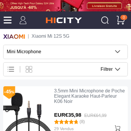
0
Xiaomi Mi 12S 5G
Mini Microphone
Filtrer
3.5mm Mini Microphone de Poche
-45
%
Elegant Karaoke Haut-Parleur
K06 Noir
EUR€35,
98
EUR€64,
99
(8)
29 Vendus