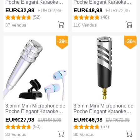
Poche Elegant Karaoke
Poche Elegant Karaoke
Haut-Parleur avec Support
Haut-Parleur M06 Or
EUR€32,
98
EUR€48,
98
EUR€62,
99
EUR€72,
95
M07 Blanc
(52)
(46)
37 Vendus
116 Vendus
-39
-36
%
%
3.5mm Mini Microphone de
3.5mm Mini Microphone de
Poche Elegant Karaoke
Poche Elegant Karaoke
Haut-Parleur avec Support
Haut-Parleur M09 Argent
EUR€27,
98
EUR€46,
98
EUR€45,
99
EUR€72,
95
M08 Argent
(50)
(57)
33 Vendus
30 Vendus