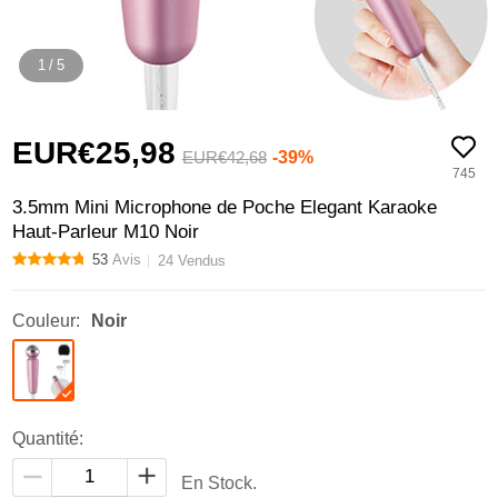
1
/
5
EUR€25,
98
-39%
EUR€42,
68
745
3.5mm Mini Microphone de Poche Elegant Karaoke
Haut-Parleur M10 Noir
53
Avis
24 Vendus
Couleur:
Noir
Quantité:
En Stock.