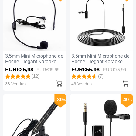
3.5mm Mini Microphone de
3.5mm Mini Microphone de
Poche Elegant Karaoke
Poche Elegant Karaoke
Haut-Parleur K03 Noir
Haut-Parleur K07 Noir
EUR€25,
98
EUR€55,
98
EUR€39,
99
EUR€75,
99
(12)
(7)
33 Vendus
49 Vendus
-39
-49
%
%