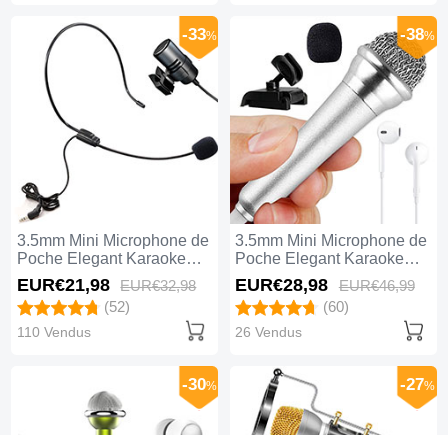
-33
-38
%
%
3.5mm Mini Microphone de
3.5mm Mini Microphone de
Poche Elegant Karaoke
Poche Elegant Karaoke
Haut-Parleur M11 Noir
Haut-Parleur avec Support
EUR€21,
98
EUR€28,
98
EUR€32,
98
EUR€46,
99
M12 Argent
(52)
(60)
110 Vendus
26 Vendus
-30
-27
%
%