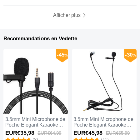
Afficher plus
Recommandations en Vedette
-45
-30
%
%
3.5mm Mini Microphone de
3.5mm Mini Microphone de
Poche Elegant Karaoke
Poche Elegant Karaoke
Haut-Parleur K06 Noir
Haut-Parleur K05 Noir
EUR€35,
98
EUR€45,
98
EUR€64,
99
EUR€65,
99
(8)
(11)