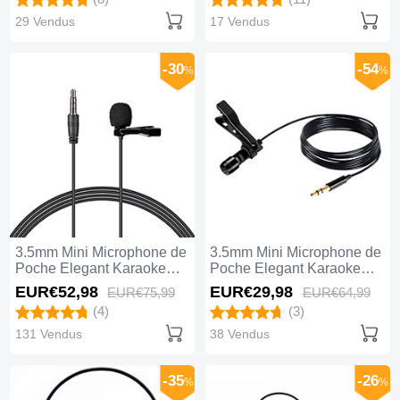
29 Vendus
17 Vendus
-30
-54
%
%
3.5mm Mini Microphone de
3.5mm Mini Microphone de
Poche Elegant Karaoke
Poche Elegant Karaoke
Haut-Parleur K08 Noir
Haut-Parleur K04 Noir
EUR€52,
98
EUR€29,
98
EUR€75,
99
EUR€64,
99
(4)
(3)
131 Vendus
38 Vendus
-35
-26
%
%