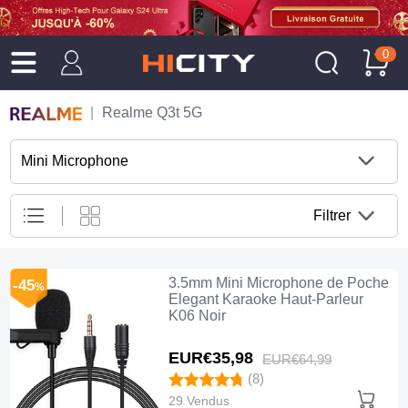
0
Realme Q3t 5G
Mini Microphone
Filtrer
3.5mm Mini Microphone de Poche
-45
%
Elegant Karaoke Haut-Parleur
K06 Noir
EUR€35,
98
EUR€64,
99
(8)
29 Vendus