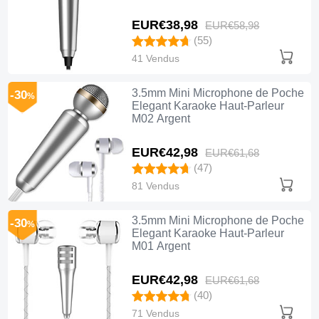
EUR€38,
98
EUR€58,
98
(55)
41 Vendus
3.5mm Mini Microphone de Poche
-30
%
Elegant Karaoke Haut-Parleur
M02 Argent
EUR€42,
98
EUR€61,
68
(47)
81 Vendus
3.5mm Mini Microphone de Poche
-30
%
Elegant Karaoke Haut-Parleur
M01 Argent
EUR€42,
98
EUR€61,
68
(40)
71 Vendus