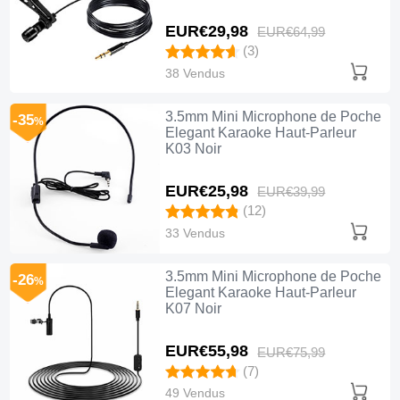
EUR€29,
98
EUR€64,
99
(3)
38 Vendus
3.5mm Mini Microphone de Poche
-35
%
Elegant Karaoke Haut-Parleur
K03 Noir
EUR€25,
98
EUR€39,
99
(12)
33 Vendus
3.5mm Mini Microphone de Poche
-26
%
Elegant Karaoke Haut-Parleur
K07 Noir
EUR€55,
98
EUR€75,
99
(7)
49 Vendus