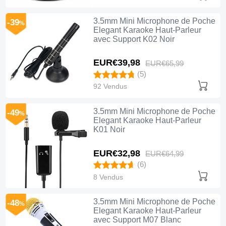
3.5mm Mini Microphone de Poche
-39
%
Elegant Karaoke Haut-Parleur
avec Support K02 Noir
EUR€39,
98
EUR€65,
99
(5)
92 Vendus
3.5mm Mini Microphone de Poche
-49
%
Elegant Karaoke Haut-Parleur
K01 Noir
EUR€32,
98
EUR€64,
99
(6)
8 Vendus
3.5mm Mini Microphone de Poche
-48
%
Elegant Karaoke Haut-Parleur
avec Support M07 Blanc