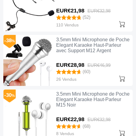
EUR€21,
98
EUR€32,
98
(52)
110 Vendus
3.5mm Mini Microphone de Poche
-38
%
Elegant Karaoke Haut-Parleur
avec Support M12 Argent
EUR€28,
98
EUR€46,
99
(60)
26 Vendus
3.5mm Mini Microphone de Poche
-30
%
Elegant Karaoke Haut-Parleur
M15 Noir
EUR€22,
98
EUR€32,
98
(68)
8 Vendus