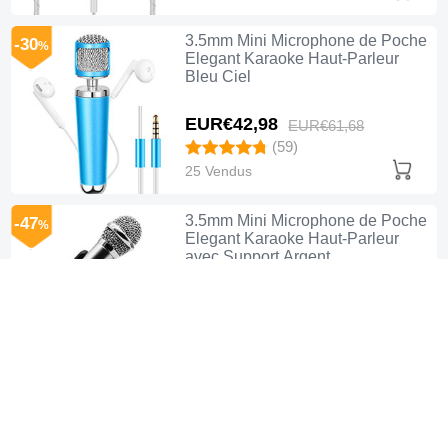
3.5mm Mini Microphone de Poche
-30
%
Elegant Karaoke Haut-Parleur
Bleu Ciel
EUR€42,
98
EUR€61,
68
(59)
25 Vendus
3.5mm Mini Microphone de Poche
-47
%
Elegant Karaoke Haut-Parleur
avec Support Argent
EUR€27,
98
EUR€52,
99
(51)
19 Vendus
3.5mm Mini Microphone de Poche
-48
%
Elegant Karaoke Haut-Parleur
avec Support M07 Rose