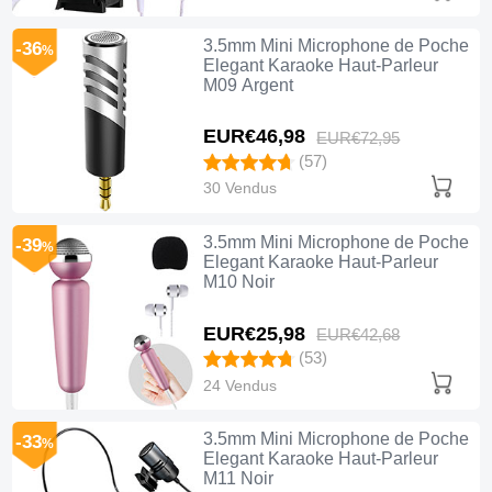
3.5mm Mini Microphone de Poche
-36
%
Elegant Karaoke Haut-Parleur
M09 Argent
EUR€46,
98
EUR€72,
95
(57)
30 Vendus
3.5mm Mini Microphone de Poche
-39
%
Elegant Karaoke Haut-Parleur
M10 Noir
EUR€25,
98
EUR€42,
68
(53)
24 Vendus
3.5mm Mini Microphone de Poche
-33
%
Elegant Karaoke Haut-Parleur
M11 Noir