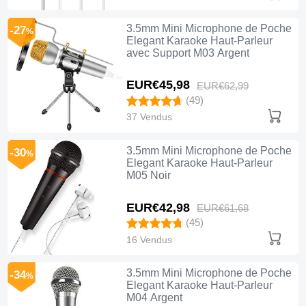
3.5mm Mini Microphone de Poche
-27
%
Elegant Karaoke Haut-Parleur
avec Support M03 Argent
EUR€45,
98
EUR€62,
99
(49)
37 Vendus
3.5mm Mini Microphone de Poche
-30
%
Elegant Karaoke Haut-Parleur
M05 Noir
EUR€42,
98
EUR€61,
68
(45)
16 Vendus
3.5mm Mini Microphone de Poche
-34
%
Elegant Karaoke Haut-Parleur
M04 Argent