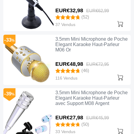
EUR€32,
98
EUR€62,
99
(52)
37 Vendus
3.5mm Mini Microphone de Poche
-33
%
Elegant Karaoke Haut-Parleur
M06 Or
EUR€48,
98
EUR€72,
95
(46)
116 Vendus
3.5mm Mini Microphone de Poche
-39
%
Elegant Karaoke Haut-Parleur
avec Support M08 Argent
EUR€27,
98
EUR€45,
99
(50)
33 Vendus