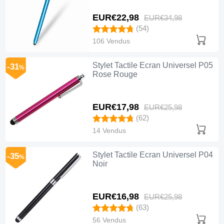
EUR€22,
98
EUR€34,
98
(54)
106 Vendus
Stylet Tactile Ecran Universel P05
-31
%
Rose Rouge
EUR€17,
98
EUR€25,
98
(62)
14 Vendus
Stylet Tactile Ecran Universel P04
-35
%
Noir
EUR€16,
98
EUR€25,
98
(63)
56 Vendus