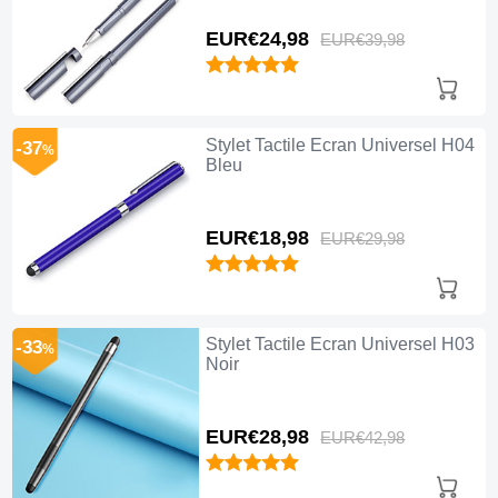
EUR€24,
98
EUR€39,
98
Stylet Tactile Ecran Universel H04
-37
%
Bleu
EUR€18,
98
EUR€29,
98
Stylet Tactile Ecran Universel H03
-33
%
Noir
EUR€28,
98
EUR€42,
98