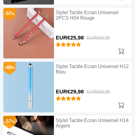
Stylet Tactile Ecran Universel
-57
%
2PCS H04 Rouge
EUR€25,
98
EUR€59,
98
Stylet Tactile Ecran Universel H12
-49
%
Bleu
EUR€29,
98
EUR€58,
98
Stylet Tactile Ecran Universel H14
-57
%
Argent