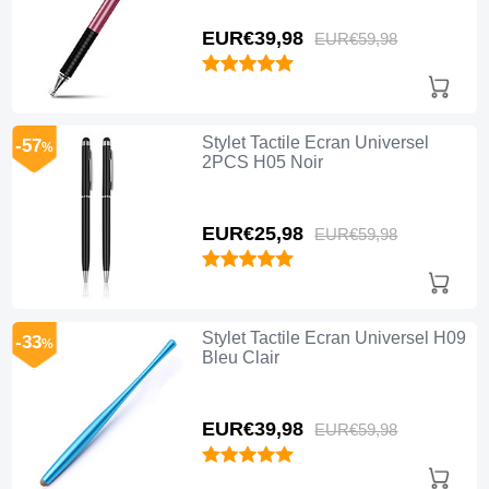
EUR€39,
98
EUR€59,
98
Stylet Tactile Ecran Universel
-57
%
2PCS H05 Noir
EUR€25,
98
EUR€59,
98
Stylet Tactile Ecran Universel H09
-33
%
Bleu Clair
EUR€39,
98
EUR€59,
98