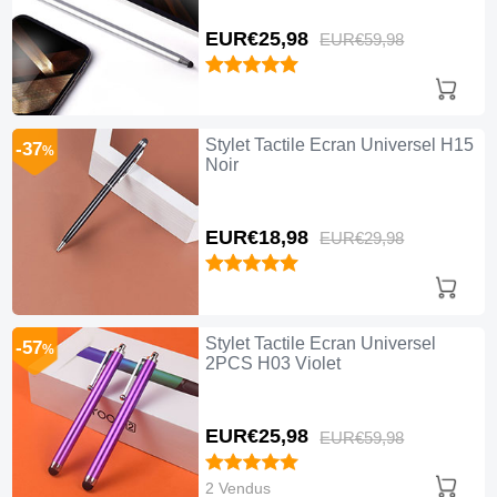
EUR€25,
98
EUR€59,
98
Stylet Tactile Ecran Universel H15
-37
%
Noir
EUR€18,
98
EUR€29,
98
Stylet Tactile Ecran Universel
-57
%
2PCS H03 Violet
EUR€25,
98
EUR€59,
98
2 Vendus