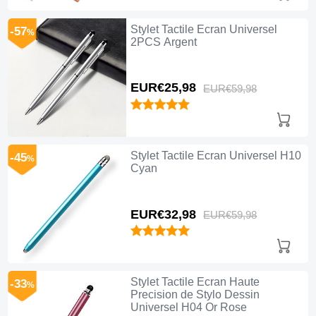
Stylet Tactile Ecran Universel
-57
%
2PCS Argent
EUR€25,
98
EUR€59,
98
Stylet Tactile Ecran Universel H10
-45
%
Cyan
EUR€32,
98
EUR€59,
98
Stylet Tactile Ecran Haute
-33
%
Precision de Stylo Dessin
Universel H04 Or Rose