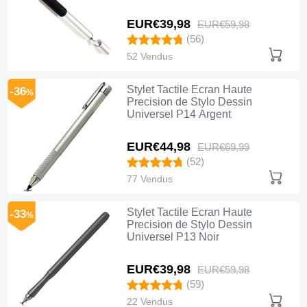
EUR€39,
98
EUR€59,
98
(56)
52 Vendus
Stylet Tactile Ecran Haute
-36
%
Precision de Stylo Dessin
Universel P14 Argent
EUR€44,
98
EUR€69,
99
(52)
77 Vendus
Stylet Tactile Ecran Haute
-33
%
Precision de Stylo Dessin
Universel P13 Noir
EUR€39,
98
EUR€59,
98
(59)
22 Vendus