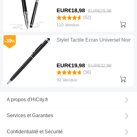
EUR€18,
98
EUR€29,
98
(52)
110 Vendus
Stylet Tactile Ecran Universel Noir
-39
%
EUR€19,
98
EUR€32,
98
(56)
92 Vendus
A propos d'HiCity.fr
Services et Garanties
Confidentialité et Sécurité