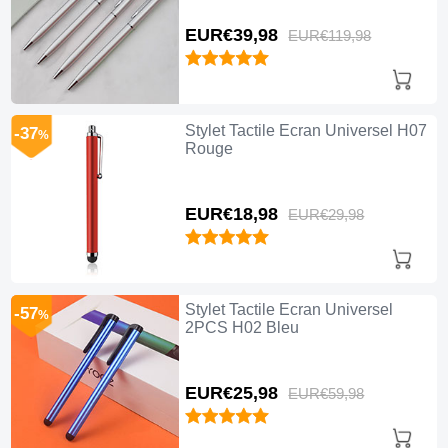
EUR€39,
98
EUR€119,
98
Stylet Tactile Ecran Universel H07
-37
%
Rouge
EUR€18,
98
EUR€29,
98
Stylet Tactile Ecran Universel
-57
%
2PCS H02 Bleu
EUR€25,
98
EUR€59,
98