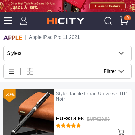
0
Apple iPad Pro 11 2021
Stylets
Filtrer
Stylet Tactile Ecran Universel H11
-37
%
Noir
EUR€18,
98
EUR€29,
98