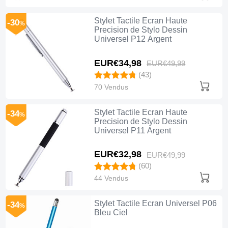
Stylet Tactile Ecran Haute
-30
%
Precision de Stylo Dessin
Universel P12 Argent
EUR€34,
98
EUR€49,
99
(43)
70 Vendus
Stylet Tactile Ecran Haute
-34
%
Precision de Stylo Dessin
Universel P11 Argent
EUR€32,
98
EUR€49,
99
(60)
44 Vendus
Stylet Tactile Ecran Universel P06
-34
%
Bleu Ciel