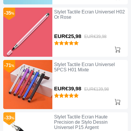
Stylet Tactile Ecran Universel H02
-35
%
Or Rose
EUR€25,
98
EUR€39,
98
Stylet Tactile Ecran Universel
-71
%
5PCS H01 Mixte
EUR€39,
98
EUR€139,
98
Stylet Tactile Ecran Haute
-33
%
Precision de Stylo Dessin
Universel P15 Argent