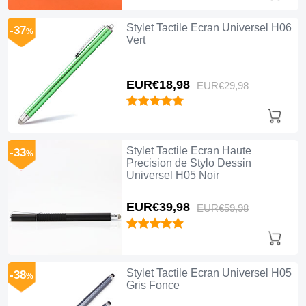
Stylet Tactile Ecran Universel H06
-37
%
Vert
EUR€18,
98
EUR€29,
98
Stylet Tactile Ecran Haute
-33
%
Precision de Stylo Dessin
Universel H05 Noir
EUR€39,
98
EUR€59,
98
Stylet Tactile Ecran Universel H05
-38
%
Gris Fonce