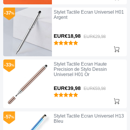
Stylet Tactile Ecran Universel H01
-37
%
Argent
EUR€18,
98
EUR€29,
98
Stylet Tactile Ecran Haute
-33
%
Precision de Stylo Dessin
Universel H01 Or
EUR€39,
98
EUR€59,
98
Stylet Tactile Ecran Universel H13
-57
%
Bleu