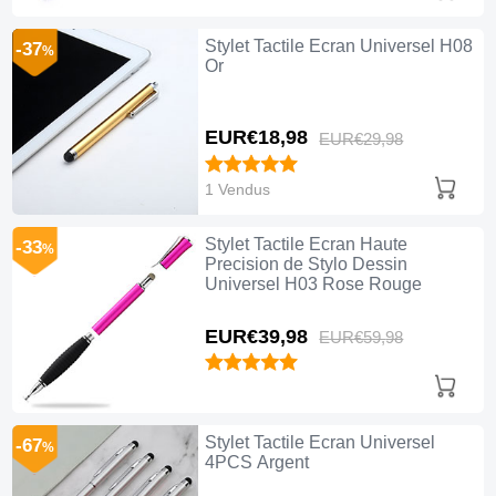
Stylet Tactile Ecran Universel H08
-37
%
Or
EUR€18,
98
EUR€29,
98
1 Vendus
Stylet Tactile Ecran Haute
-33
%
Precision de Stylo Dessin
Universel H03 Rose Rouge
EUR€39,
98
EUR€59,
98
Stylet Tactile Ecran Universel
-67
%
4PCS Argent