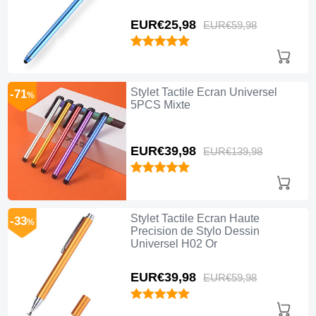
EUR€25,
98
EUR€59,
98
Stylet Tactile Ecran Universel
-71
%
5PCS Mixte
EUR€39,
98
EUR€139,
98
Stylet Tactile Ecran Haute
-33
%
Precision de Stylo Dessin
Universel H02 Or
EUR€39,
98
EUR€59,
98