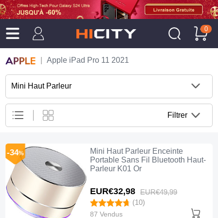
0
Apple iPad Pro 11 2021
Mini Haut Parleur
Filtrer
Mini Haut Parleur Enceinte
-34
%
Portable Sans Fil Bluetooth Haut-
Parleur K01 Or
EUR€32,
98
EUR€49,
99
(10)
87 Vendus