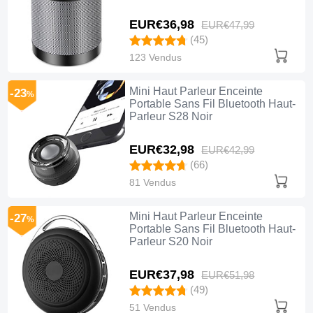
EUR€36,
98
EUR€47,
99
(45)
123 Vendus
Mini Haut Parleur Enceinte
-23
%
Portable Sans Fil Bluetooth Haut-
Parleur S28 Noir
EUR€32,
98
EUR€42,
99
(66)
81 Vendus
Mini Haut Parleur Enceinte
-27
%
Portable Sans Fil Bluetooth Haut-
Parleur S20 Noir
EUR€37,
98
EUR€51,
98
(49)
51 Vendus