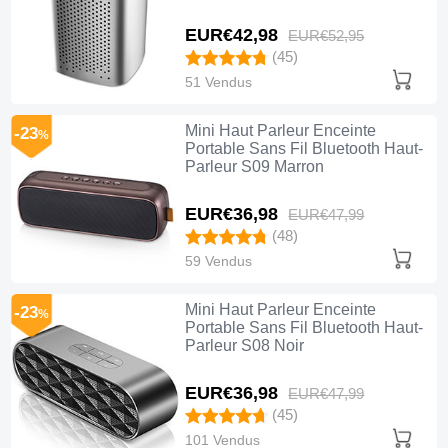
EUR€42,
98
EUR€52,
95
(45)
51 Vendus
Mini Haut Parleur Enceinte
-23
%
Portable Sans Fil Bluetooth Haut-
Parleur S09 Marron
EUR€36,
98
EUR€47,
99
(48)
59 Vendus
Mini Haut Parleur Enceinte
-23
%
Portable Sans Fil Bluetooth Haut-
Parleur S08 Noir
EUR€36,
98
EUR€47,
99
(45)
101 Vendus