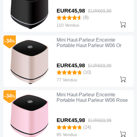
EUR€45,
98
EUR€69,
99
(8)
110 Vendus
Mini Haut-Parleur Enceinte
-34
%
Portable Haut Parleur W06 Or
EUR€45,
98
EUR€69,
99
(10)
77 Vendus
Mini Haut-Parleur Enceinte
-34
%
Portable Haut Parleur W06 Rose
EUR€45,
98
EUR€69,
99
(14)
85 Vendus