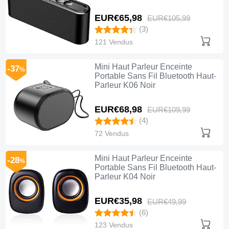
EUR€65,
98
EUR€105,
99
(3)
121 Vendus
Mini Haut Parleur Enceinte
-37
%
Portable Sans Fil Bluetooth Haut-
Parleur K06 Noir
EUR€68,
98
EUR€109,
99
(4)
72 Vendus
Mini Haut Parleur Enceinte
-28
%
Portable Sans Fil Bluetooth Haut-
Parleur K04 Noir
EUR€35,
98
EUR€49,
99
(6)
123 Vendus