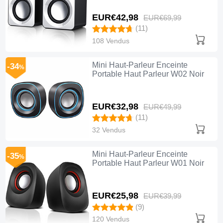
EUR€42,
98
EUR€69,
99
(11)
108 Vendus
Mini Haut-Parleur Enceinte
-34
%
Portable Haut Parleur W02 Noir
EUR€32,
98
EUR€49,
99
(11)
32 Vendus
Mini Haut-Parleur Enceinte
-35
%
Portable Haut Parleur W01 Noir
EUR€25,
98
EUR€39,
99
(9)
120 Vendus