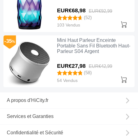
EUR€68,
98
EUR€92,
99
(52)
103 Vendus
Mini Haut Parleur Enceinte
-35
%
Portable Sans Fil Bluetooth Haut-
Parleur S04 Argent
EUR€27,
98
EUR€42,
99
(58)
54 Vendus
A propos d'HiCity.fr
Services et Garanties
Confidentialité et Sécurité