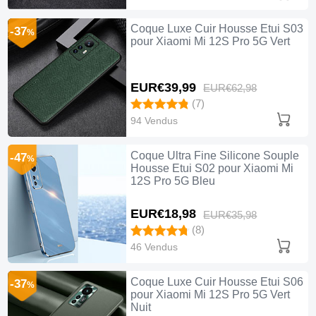
Coque Luxe Cuir Housse Etui S03
-37
%
pour Xiaomi Mi 12S Pro 5G Vert
EUR€39,
99
EUR€62,
98
(7)
94 Vendus
Coque Ultra Fine Silicone Souple
-47
%
Housse Etui S02 pour Xiaomi Mi
12S Pro 5G Bleu
EUR€18,
98
EUR€35,
98
(8)
46 Vendus
Coque Luxe Cuir Housse Etui S06
-37
%
pour Xiaomi Mi 12S Pro 5G Vert
Nuit