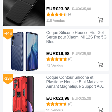
Pro 5G Noir
EUR€23,
98
EUR€35,
98
(4)
118 Vendus
Coque Silicone Housse Etui Gel
-44
%
Serge pour Xiaomi Mi 12S Pro 5G
Bleu
EUR€19,
98
EUR€35,
98
(8)
71 Vendus
Coque Contour Silicone et
-33
%
Plastique Housse Etui Mat avec
Aimant Magnetique Support A02
pour Xiaomi Mi 12S Pro 5G Rouge
EUR€23,
98
EUR€35,
98
(8)
95 Vendus