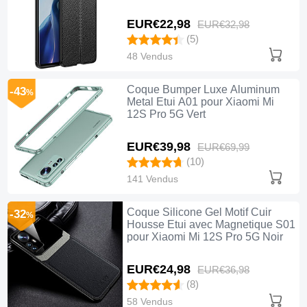
EUR€22,
98
EUR€32,
98
(5)
48 Vendus
Coque Bumper Luxe Aluminum
-43
%
Metal Etui A01 pour Xiaomi Mi
12S Pro 5G Vert
EUR€39,
98
EUR€69,
99
(10)
141 Vendus
Coque Silicone Gel Motif Cuir
-32
%
Housse Etui avec Magnetique S01
pour Xiaomi Mi 12S Pro 5G Noir
EUR€24,
98
EUR€36,
98
(8)
58 Vendus