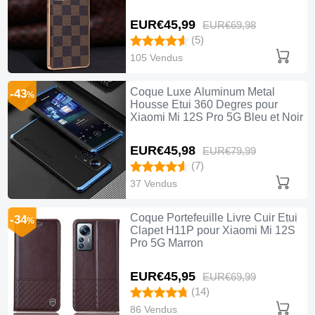
EUR€45,
99
EUR€69,
98
(5)
105 Vendus
Coque Luxe Aluminum Metal
-43
%
Housse Etui 360 Degres pour
Xiaomi Mi 12S Pro 5G Bleu et Noir
EUR€45,
98
EUR€79,
99
(7)
37 Vendus
Coque Portefeuille Livre Cuir Etui
-34
%
Clapet H11P pour Xiaomi Mi 12S
Pro 5G Marron
EUR€45,
95
EUR€69,
99
(14)
86 Vendus