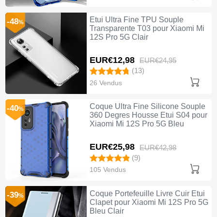
Etui Ultra Fine TPU Souple
-48
%
Transparente T03 pour Xiaomi Mi
12S Pro 5G Clair
EUR€12,
98
EUR€24,
95
(13)
26 Vendus
Coque Ultra Fine Silicone Souple
-40
%
360 Degres Housse Etui S04 pour
Xiaomi Mi 12S Pro 5G Bleu
EUR€25,
98
EUR€42,
98
(9)
105 Vendus
Coque Portefeuille Livre Cuir Etui
-39
%
Clapet pour Xiaomi Mi 12S Pro 5G
Bleu Clair