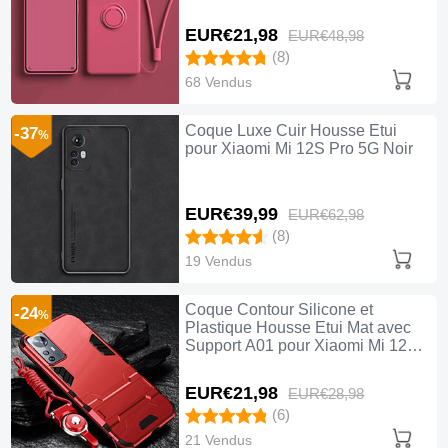
Xiaomi Mi 12S Pro 5G Rouge
EUR€21,
98
EUR€48,
98
(8)
68 Vendus
Coque Luxe Cuir Housse Etui
-37
%
pour Xiaomi Mi 12S Pro 5G Noir
EUR€39,
99
EUR€62,
98
(8)
19 Vendus
Coque Contour Silicone et
-24
%
Plastique Housse Etui Mat avec
Support A01 pour Xiaomi Mi 12S
Pro 5G Rouge
EUR€21,
98
EUR€28,
98
(6)
21 Vendus