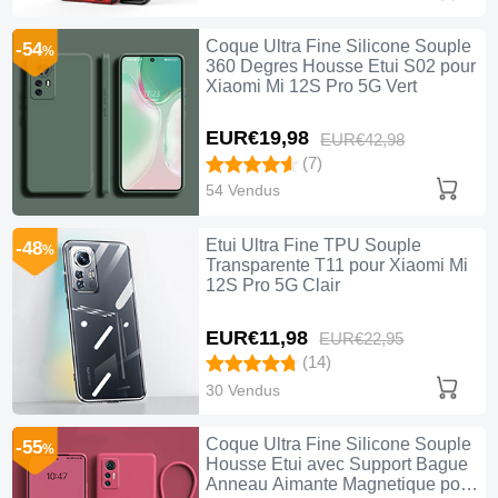
Coque Ultra Fine Silicone Souple
-54
%
360 Degres Housse Etui S02 pour
Xiaomi Mi 12S Pro 5G Vert
EUR€19,
98
EUR€42,
98
(7)
54 Vendus
Etui Ultra Fine TPU Souple
-48
%
Transparente T11 pour Xiaomi Mi
12S Pro 5G Clair
EUR€11,
98
EUR€22,
95
(14)
30 Vendus
Coque Ultra Fine Silicone Souple
-55
%
Housse Etui avec Support Bague
Anneau Aimante Magnetique pour