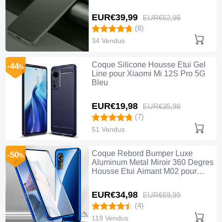
EUR€39,
99
EUR€62,
98
(8)
34 Vendus
Coque Silicone Housse Etui Gel
-44
%
Line pour Xiaomi Mi 12S Pro 5G
Bleu
EUR€19,
98
EUR€35,
98
(7)
51 Vendus
Coque Rebord Bumper Luxe
-50
%
Aluminum Metal Miroir 360 Degres
Housse Etui Aimant M02 pour
Xiaomi Mi 12S Pro 5G Bleu
EUR€34,
98
EUR€69,
99
(4)
119 Vendus