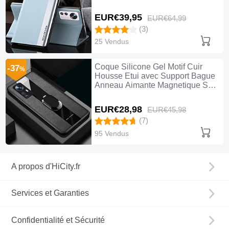
EUR€39,
95
EUR€64,
99
(3)
25 Vendus
Coque Silicone Gel Motif Cuir
-37
%
Housse Etui avec Support Bague
Anneau Aimante Magnetique S02
pour Xiaomi Mi 12S Pro 5G Noir
EUR€28,
98
EUR€45,
98
(7)
95 Vendus
A propos d'HiCity.fr
Services et Garanties
Confidentialité et Sécurité