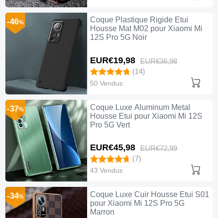
Coque Plastique Rigide Etui
-46
%
Housse Mat M02 pour Xiaomi Mi
12S Pro 5G Noir
EUR€19,
98
EUR€36,
98
(14)
50 Vendus
Coque Luxe Aluminum Metal
-37
%
Housse Etui pour Xiaomi Mi 12S
Pro 5G Vert
EUR€45,
98
EUR€72,
99
(7)
43 Vendus
Coque Luxe Cuir Housse Etui S01
-34
%
pour Xiaomi Mi 12S Pro 5G
Marron