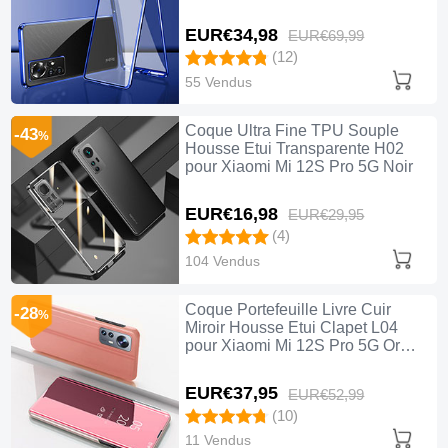
Mi 12S Pro 5G Bleu
EUR€34,
98
EUR€69,
99
(12)
55 Vendus
Coque Ultra Fine TPU Souple
-43
%
Housse Etui Transparente H02
pour Xiaomi Mi 12S Pro 5G Noir
EUR€16,
98
EUR€29,
95
(4)
104 Vendus
Coque Portefeuille Livre Cuir
-28
%
Miroir Housse Etui Clapet L04
pour Xiaomi Mi 12S Pro 5G Or
Rose
EUR€37,
95
EUR€52,
99
(10)
11 Vendus