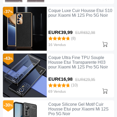
Coque Luxe Cuir Housse Etui S10
-37
%
pour Xiaomi Mi 12S Pro 5G Noir
EUR€39,
99
EUR€62,
98
(8)
16 Vendus
Coque Ultra Fine TPU Souple
-43
%
Housse Etui Transparente H03
pour Xiaomi Mi 12S Pro 5G Noir
EUR€16,
98
EUR€29,
95
(10)
69 Vendus
Coque Silicone Gel Motif Cuir
-30
%
Housse Etui pour Xiaomi Mi 12S
Pro 5G Noir