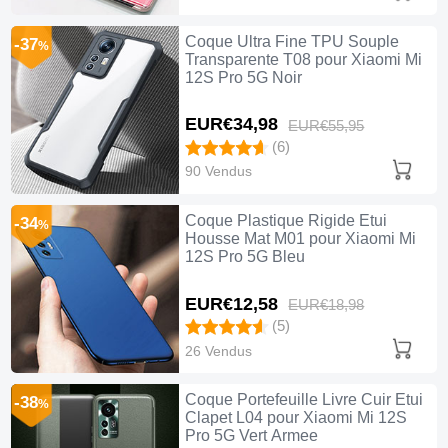
Coque Ultra Fine TPU Souple
-37
%
Transparente T08 pour Xiaomi Mi
12S Pro 5G Noir
EUR€34,
98
EUR€55,
95
(6)
90 Vendus
Coque Plastique Rigide Etui
-34
%
Housse Mat M01 pour Xiaomi Mi
12S Pro 5G Bleu
EUR€12,
58
EUR€18,
98
(5)
26 Vendus
Coque Portefeuille Livre Cuir Etui
-38
%
Clapet L04 pour Xiaomi Mi 12S
Pro 5G Vert Armee