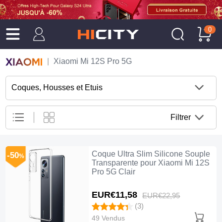
0
Xiaomi Mi 12S Pro 5G
Coques, Housses et Etuis
Filtrer
Coque Ultra Slim Silicone Souple
-50
%
Transparente pour Xiaomi Mi 12S
Pro 5G Clair
EUR€11,
58
EUR€22,
95
(3)
49 Vendus