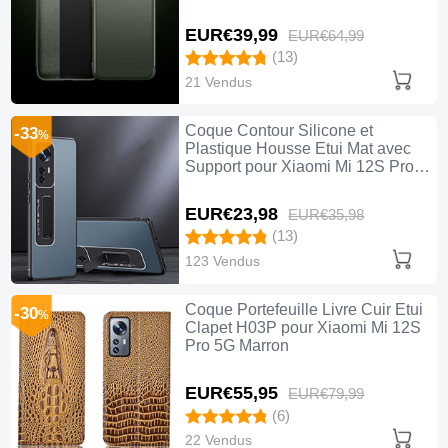
EUR€39,
99
EUR€64,
99
(13)
21 Vendus
Coque Contour Silicone et
-33
%
Plastique Housse Etui Mat avec
Support pour Xiaomi Mi 12S Pro
5G Bleu
EUR€23,
98
EUR€35,
98
(13)
123 Vendus
Coque Portefeuille Livre Cuir Etui
-30
%
Clapet H03P pour Xiaomi Mi 12S
Pro 5G Marron
EUR€55,
95
EUR€79,
99
(6)
22 Vendus