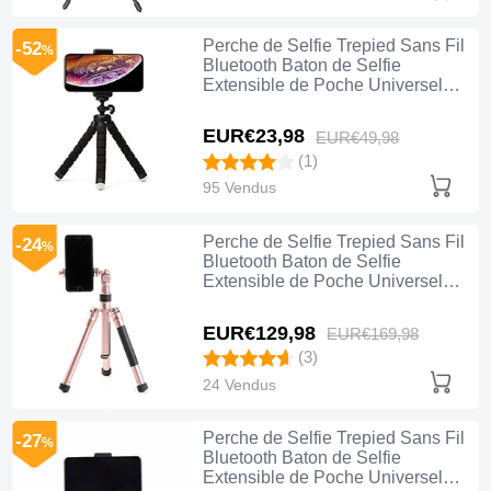
Perche de Selfie Trepied Sans Fil
-52
%
Bluetooth Baton de Selfie
Extensible de Poche Universel
T16 Noir
EUR€23,
98
EUR€49,
98
(1)
95 Vendus
Perche de Selfie Trepied Sans Fil
-24
%
Bluetooth Baton de Selfie
Extensible de Poche Universel
T15 Or Rose
EUR€129,
98
EUR€169,
98
(3)
24 Vendus
Perche de Selfie Trepied Sans Fil
-27
%
Bluetooth Baton de Selfie
Extensible de Poche Universel