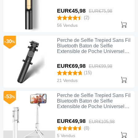
T30 Noir
EUR€45,
98
EUR€75,
98
(2)
56 Vendus
Perche de Selfie Trepied Sans Fil
-30
%
Bluetooth Baton de Selfie
Extensible de Poche Universel
T29 Noir
EUR€69,
98
EUR€99,
98
(15)
21 Vendus
Perche de Selfie Trepied Sans Fil
-53
%
Bluetooth Baton de Selfie
Extensible de Poche Universel
T28 Blanc
EUR€49,
98
EUR€105,
98
(8)
5 Vendus