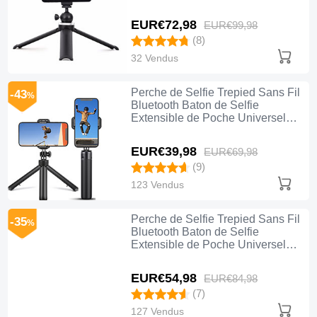
T14 Noir
EUR€72,
98
EUR€99,
98
(8)
32 Vendus
Perche de Selfie Trepied Sans Fil
-43
%
Bluetooth Baton de Selfie
Extensible de Poche Universel
T12 Noir
EUR€39,
98
EUR€69,
98
(9)
123 Vendus
Perche de Selfie Trepied Sans Fil
-35
%
Bluetooth Baton de Selfie
Extensible de Poche Universel
T11 Noir
EUR€54,
98
EUR€84,
98
(7)
127 Vendus