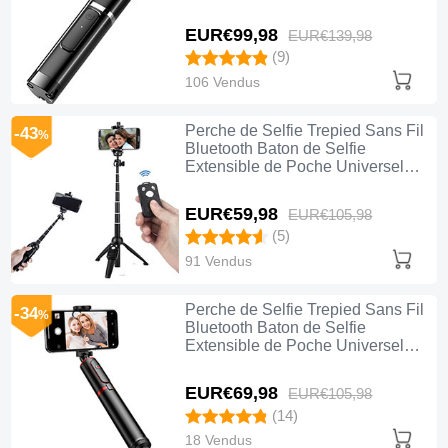
T25 Noir
EUR€99,
98
EUR€139,
98
(9)
106 Vendus
Perche de Selfie Trepied Sans Fil
-43
%
Bluetooth Baton de Selfie
Extensible de Poche Universel
T24 Noir
EUR€59,
98
EUR€105,
98
(5)
91 Vendus
Perche de Selfie Trepied Sans Fil
-34
%
Bluetooth Baton de Selfie
Extensible de Poche Universel
T23 Noir
EUR€69,
98
EUR€105,
98
(14)
18 Vendus