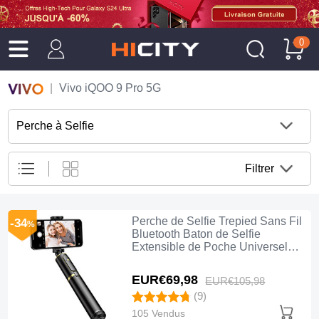
0
Vivo iQOO 9 Pro 5G
Perche à Selfie
Filtrer
Perche de Selfie Trepied Sans Fil
-34
%
Bluetooth Baton de Selfie
Extensible de Poche Universel
T34 Or et Noir
EUR€69,
98
EUR€105,
98
(9)
105 Vendus