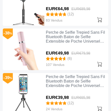
T20 Noir
EUR€64,
98
EUR€89,
98
(12)
83 Vendus
Perche de Selfie Trepied Sans Fil
-38
%
Bluetooth Baton de Selfie
Extensible de Poche Universel
T19 Rose
EUR€49,
98
EUR€79,
98
(6)
107 Vendus
Perche de Selfie Trepied Sans Fil
-39
%
Bluetooth Baton de Selfie
Extensible de Poche Universel
T17 Noir
EUR€39,
98
EUR€65,
98
(12)
24 Vendus