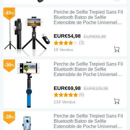
Perche de Selfie Trepied Sans Fil
-45
%
Bluetooth Baton de Selfie
Extensible de Poche Universel
T22 Noir
EUR€54,
98
EUR€99,
98
(3)
18 Vendus
Perche de Selfie Trepied Sans Fil
-36
%
Bluetooth Baton de Selfie
Extensible de Poche Universel
T21 Bleu
EUR€69,
98
EUR€109,
98
(6)
134 Vendus
Perche de Selfie Trepied Sans Fil
-28
%
Bluetooth Baton de Selfie
Extensible de Poche Universel