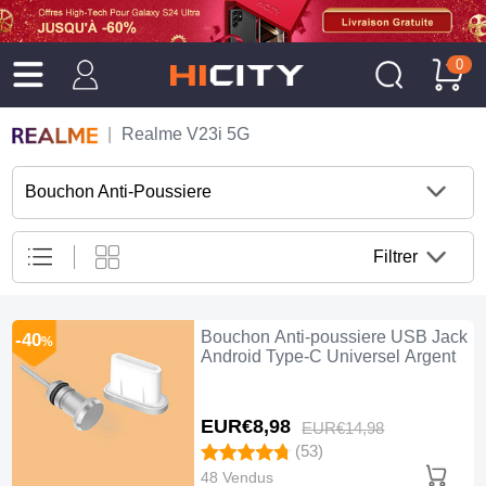
0
Realme V23i 5G
Bouchon Anti-Poussiere
Filtrer
Bouchon Anti-poussiere USB Jack
-40
%
Android Type-C Universel Argent
EUR€8,
98
EUR€14,
98
(53)
48 Vendus