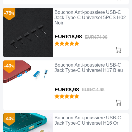
Bouchon Anti-poussiere USB-C
-75
%
Jack Type-C Universel 5PCS H02
Noir
EUR€18,
98
EUR€74,
98
Bouchon Anti-poussiere USB-C
-40
%
Jack Type-C Universel H17 Bleu
EUR€8,
98
EUR€14,
98
Bouchon Anti-poussiere USB-C
-40
%
Jack Type-C Universel H16 Or