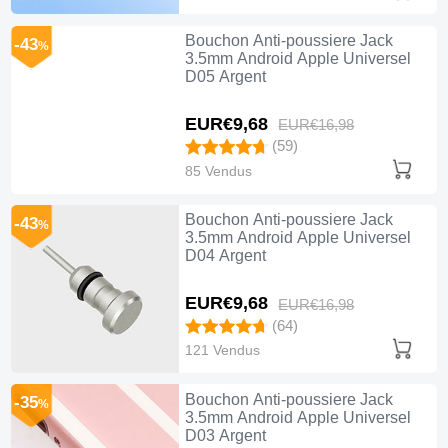
Bouchon Anti-poussiere Jack
-43
%
3.5mm Android Apple Universel
D05 Argent
EUR€9,
68
EUR€16,
98
(59)
85 Vendus
Bouchon Anti-poussiere Jack
-43
%
3.5mm Android Apple Universel
D04 Argent
EUR€9,
68
EUR€16,
98
(64)
121 Vendus
Bouchon Anti-poussiere Jack
-35
%
3.5mm Android Apple Universel
D03 Argent