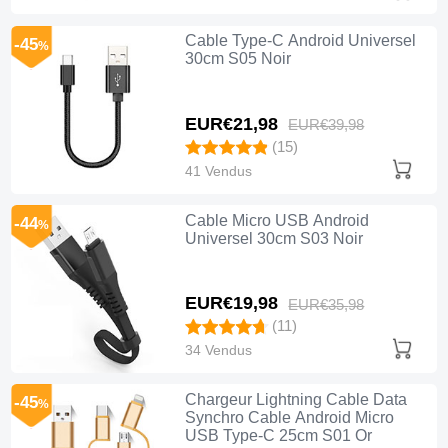
Cable Type-C Android Universel
-45
%
30cm S05 Noir
EUR€21,
98
EUR€39,
98
(15)
41 Vendus
Cable Micro USB Android
-44
%
Universel 30cm S03 Noir
EUR€19,
98
EUR€35,
98
(11)
34 Vendus
Chargeur Lightning Cable Data
-45
%
Synchro Cable Android Micro
USB Type-C 25cm S01 Or