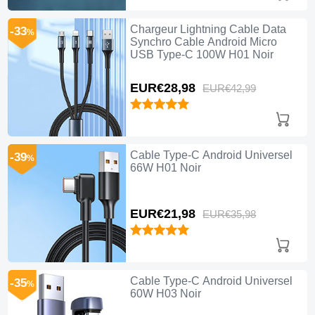
Chargeur Lightning Cable Data
-33
%
Synchro Cable Android Micro
USB Type-C 100W H01 Noir
EUR€28,
98
EUR€42,
99
Cable Type-C Android Universel
-39
%
66W H01 Noir
EUR€21,
98
EUR€35,
98
Cable Type-C Android Universel
-35
%
60W H03 Noir