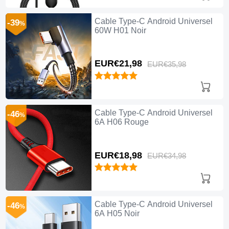
Cable Type-C Android Universel
-39
%
60W H01 Noir
EUR€21,
98
EUR€35,
98
Cable Type-C Android Universel
-46
%
6A H06 Rouge
EUR€18,
98
EUR€34,
98
Cable Type-C Android Universel
-46
%
6A H05 Noir