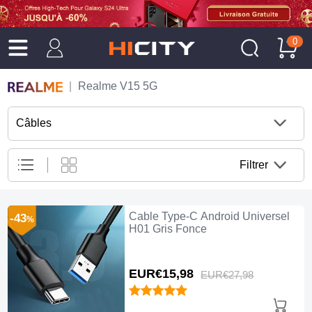
0
Realme V15 5G
Câbles
Filtrer
Cable Type-C Android Universel
-43
%
H01 Gris Fonce
EUR€15,
98
EUR€27,
98