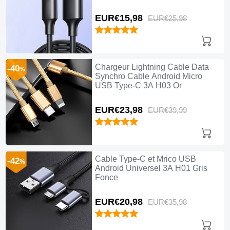
EUR€15,
98
EUR€25,
98
Chargeur Lightning Cable Data
-40
%
Synchro Cable Android Micro
USB Type-C 3A H03 Or
EUR€23,
98
EUR€39,
99
Cable Type-C et Mrico USB
-42
%
Android Universel 3A H01 Gris
Fonce
EUR€20,
98
EUR€35,
98