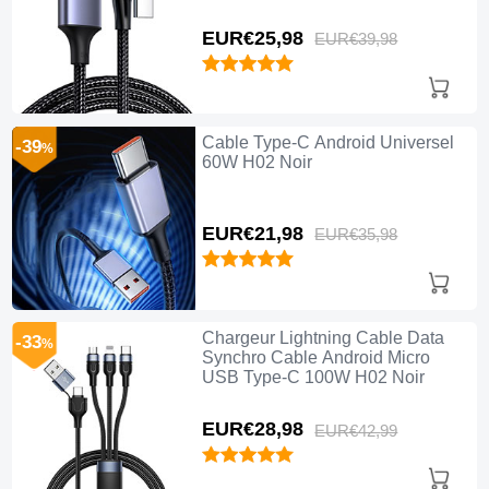
EUR€25,
98
EUR€39,
98
Cable Type-C Android Universel
-39
%
60W H02 Noir
EUR€21,
98
EUR€35,
98
Chargeur Lightning Cable Data
-33
%
Synchro Cable Android Micro
USB Type-C 100W H02 Noir
EUR€28,
98
EUR€42,
99