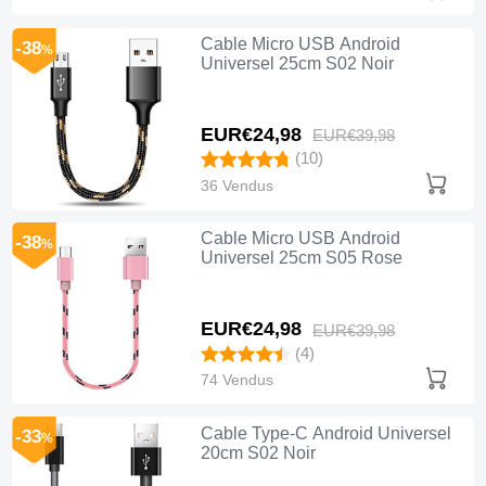
Cable Micro USB Android
-38
%
Universel 25cm S02 Noir
EUR€24,
98
EUR€39,
98
(10)
36 Vendus
Cable Micro USB Android
-38
%
Universel 25cm S05 Rose
EUR€24,
98
EUR€39,
98
(4)
74 Vendus
Cable Type-C Android Universel
-33
%
20cm S02 Noir