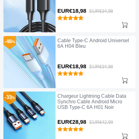
EUR€18,
98
EUR€34,
98
Cable Type-C Android Universel
-46
%
6A H04 Bleu
EUR€18,
98
EUR€34,
98
Chargeur Lightning Cable Data
-33
%
Synchro Cable Android Micro
USB Type-C 6A H01 Noir
EUR€28,
98
EUR€42,
99