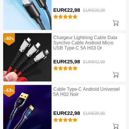
EUR€22,
98
EUR€39,
98
Chargeur Lightning Cable Data
-40
%
Synchro Cable Android Micro
USB Type-C 5A H03 Or
EUR€25,
98
EUR€42,
99
Cable Type-C Android Universel
-43
%
5A H02 Noir
EUR€22,
98
EUR€39,
98