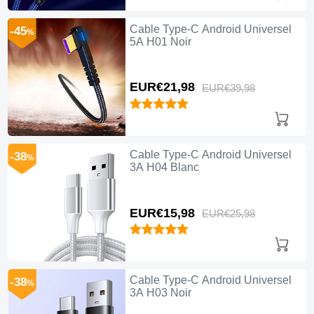
Cable Type-C Android Universel
-45
%
5A H01 Noir
EUR€21,
98
EUR€39,
98
Cable Type-C Android Universel
-38
%
3A H04 Blanc
EUR€15,
98
EUR€25,
98
Cable Type-C Android Universel
-38
%
3A H03 Noir