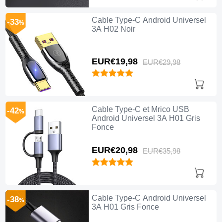
Cable Type-C Android Universel
-33
%
3A H02 Noir
EUR€19,
98
EUR€29,
98
Cable Type-C et Mrico USB
-42
%
Android Universel 3A H01 Gris
Fonce
EUR€20,
98
EUR€35,
98
Cable Type-C Android Universel
-38
%
3A H01 Gris Fonce