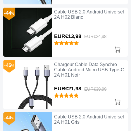
Cable USB 2.0 Android Universel
-44
%
2A H02 Blanc
EUR€13,
98
EUR€24,
98
Chargeur Cable Data Synchro
-45
%
Cable Android Micro USB Type-C
2A H01 Noir
EUR€21,
98
EUR€39,
99
Cable USB 2.0 Android Universel
-44
%
2A H01 Gris