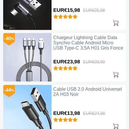
EUR€15,
98
EUR€25,
98
Chargeur Lightning Cable Data
-40
%
Synchro Cable Android Micro
USB Type-C 3.5A H01 Gris Fonce
EUR€23,
98
EUR€39,
99
Cable USB 2.0 Android Universel
-44
%
2A H03 Noir
EUR€13,
98
EUR€24,
98