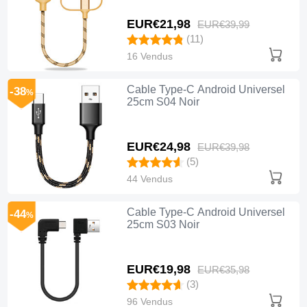
EUR€21,
98
EUR€39,
99
(11)
16 Vendus
Cable Type-C Android Universel
-38
%
25cm S04 Noir
EUR€24,
98
EUR€39,
98
(5)
44 Vendus
Cable Type-C Android Universel
-44
%
25cm S03 Noir
EUR€19,
98
EUR€35,
98
(3)
96 Vendus