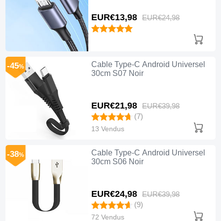
EUR€13,
98
EUR€24,
98
Cable Type-C Android Universel
-45
%
30cm S07 Noir
EUR€21,
98
EUR€39,
98
(7)
13 Vendus
Cable Type-C Android Universel
-38
%
30cm S06 Noir
EUR€24,
98
EUR€39,
98
(9)
72 Vendus