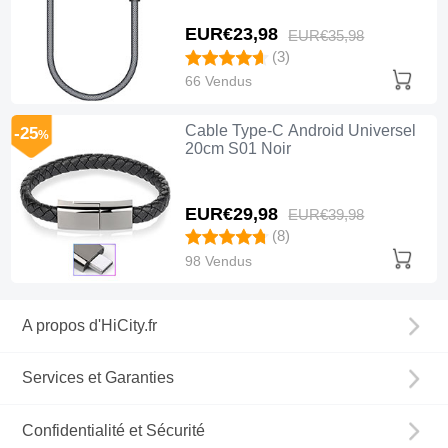
EUR€23,
98
EUR€35,
98
(3)
66 Vendus
Cable Type-C Android Universel
-25
%
20cm S01 Noir
EUR€29,
98
EUR€39,
98
(8)
98 Vendus
A propos d'HiCity.fr
Services et Garanties
Confidentialité et Sécurité