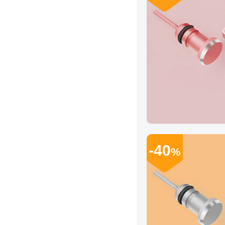
-40
%