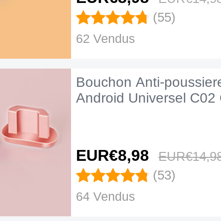
(55)
62 Vendus
Bouchon Anti-poussier
Android Universel C02
EUR€8,
98
EUR€14,
9
(53)
64 Vendus