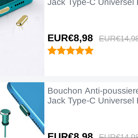
Jack Type-C Universel
EUR€8,
98
EUR€14,
9
Bouchon Anti-poussie
Jack Type-C Universel 
EUR€8,
98
EUR€14,
9