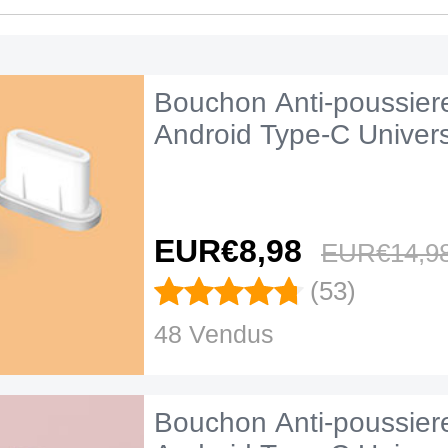
Bouchon Anti-poussier
Android Type-C Univers
EUR€8,
98
EUR€14,
9
(53)
48 Vendus
Bouchon Anti-poussier