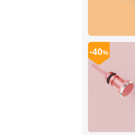
-40
%