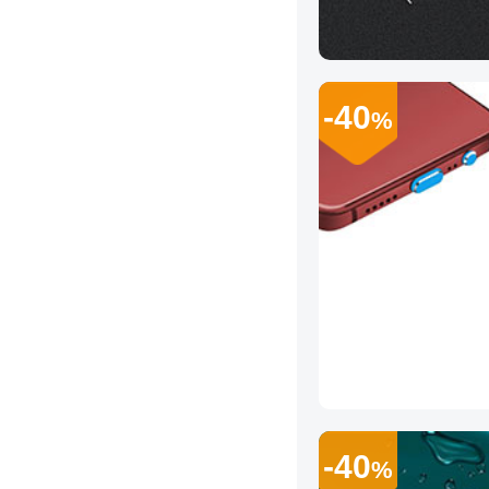
-40
%
-40
%