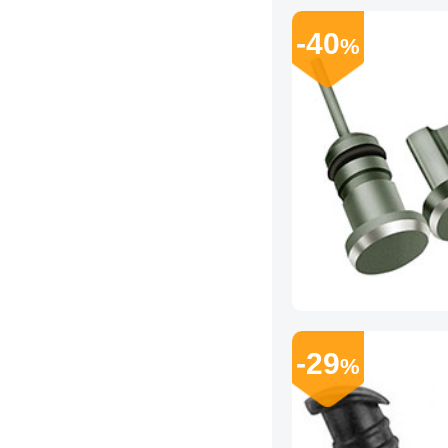
-40
%
-29
%