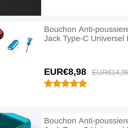
Bouchon Anti-poussie
Jack Type-C Universel
EUR€8,
98
EUR€14,
9
Bouchon Anti-poussie