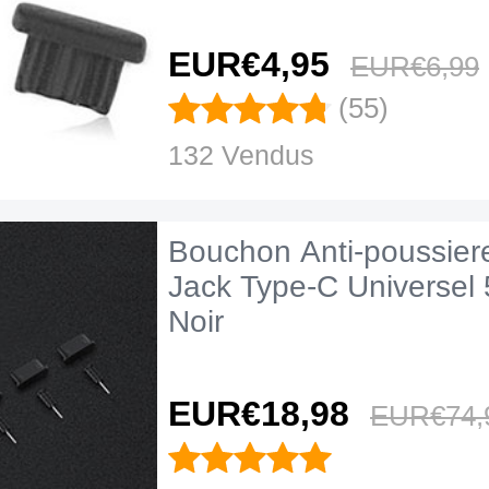
EUR€4,
95
EUR€6,
99
(55)
132 Vendus
Bouchon Anti-poussie
Jack Type-C Universe
Noir
EUR€18,
98
EUR€74,