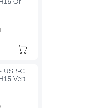
 H16 Or
8
re USB-C
H15 Vert
8