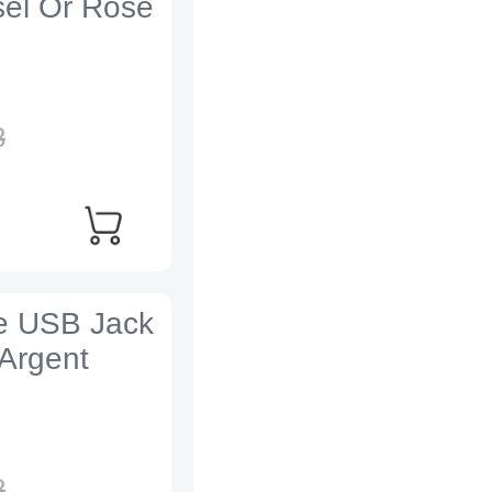
sel Or Rose
8
e USB Jack
 Argent
8