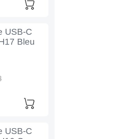
re USB-C
 H17 Bleu
8
re USB-C