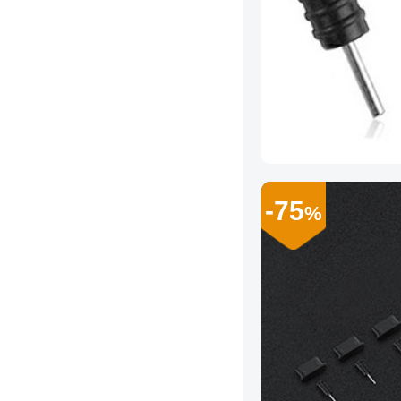
-75
%