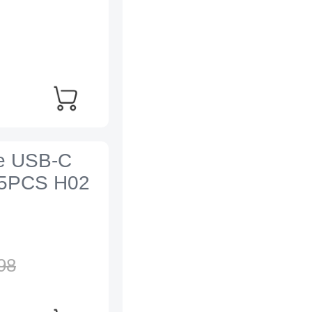
re USB-C
l 5PCS H02
98