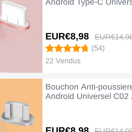
Android Type-C Univer
EUR€8,
98
EUR€14,
9
(54)
22 Vendus
Bouchon Anti-poussier
Android Universel C02
EUR€8,
98
EUR€14,
9