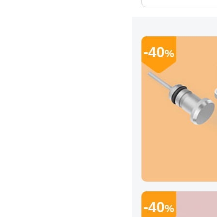
-40
%
-40
%