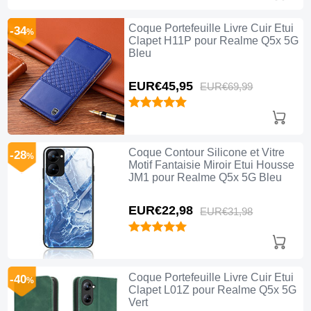
Coque Portefeuille Livre Cuir Etui
-34
%
Clapet H11P pour Realme Q5x 5G
Bleu
EUR€45,
95
EUR€69,
99
Coque Contour Silicone et Vitre
-28
%
Motif Fantaisie Miroir Etui Housse
JM1 pour Realme Q5x 5G Bleu
EUR€22,
98
EUR€31,
98
Coque Portefeuille Livre Cuir Etui
-40
%
Clapet L01Z pour Realme Q5x 5G
Vert