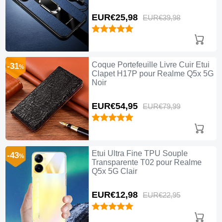
pour Realme Q5x 5G Bleu
EUR€25,
98
EUR€39,
98
Coque Portefeuille Livre Cuir Etui
-31
%
Clapet H17P pour Realme Q5x 5G
Noir
EUR€54,
95
EUR€79,
99
Etui Ultra Fine TPU Souple
-43
%
Transparente T02 pour Realme
Q5x 5G Clair
EUR€12,
98
EUR€22,
95