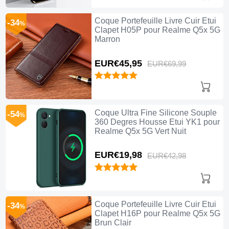
Coque Portefeuille Livre Cuir Etui
-34
%
Clapet H05P pour Realme Q5x 5G
Marron
EUR€45,
95
EUR€69,
99
Coque Ultra Fine Silicone Souple
-54
%
360 Degres Housse Etui YK1 pour
Realme Q5x 5G Vert Nuit
EUR€19,
98
EUR€42,
98
Coque Portefeuille Livre Cuir Etui
-34
%
Clapet H16P pour Realme Q5x 5G
Brun Clair