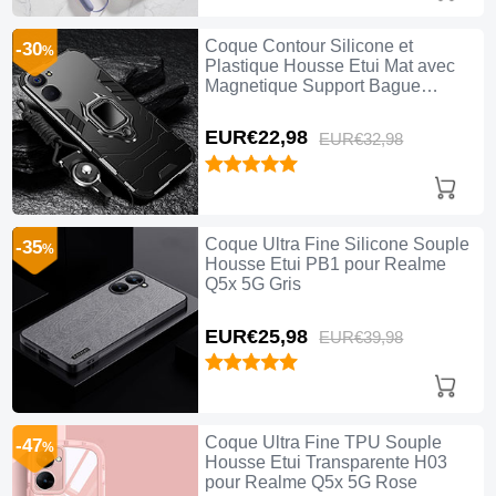
Coque Contour Silicone et
-30
%
Plastique Housse Etui Mat avec
Magnetique Support Bague
Anneau R01 pour Realme Q5x 5G
Noir
EUR€22,
98
EUR€32,
98
Coque Ultra Fine Silicone Souple
-35
%
Housse Etui PB1 pour Realme
Q5x 5G Gris
EUR€25,
98
EUR€39,
98
Coque Ultra Fine TPU Souple
-47
%
Housse Etui Transparente H03
pour Realme Q5x 5G Rose