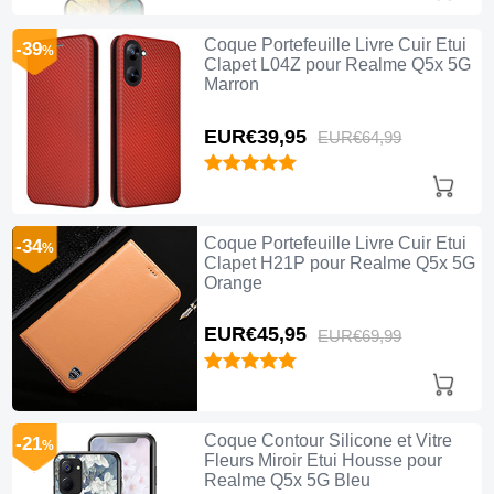
Coque Portefeuille Livre Cuir Etui
-39
%
Clapet L04Z pour Realme Q5x 5G
Marron
EUR€39,
95
EUR€64,
99
Coque Portefeuille Livre Cuir Etui
-34
%
Clapet H21P pour Realme Q5x 5G
Orange
EUR€45,
95
EUR€69,
99
Coque Contour Silicone et Vitre
-21
%
Fleurs Miroir Etui Housse pour
Realme Q5x 5G Bleu