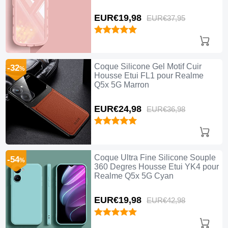
EUR€19,
98
EUR€37,
95
Coque Silicone Gel Motif Cuir
-32
%
Housse Etui FL1 pour Realme
Q5x 5G Marron
EUR€24,
98
EUR€36,
98
Coque Ultra Fine Silicone Souple
-54
%
360 Degres Housse Etui YK4 pour
Realme Q5x 5G Cyan
EUR€19,
98
EUR€42,
98