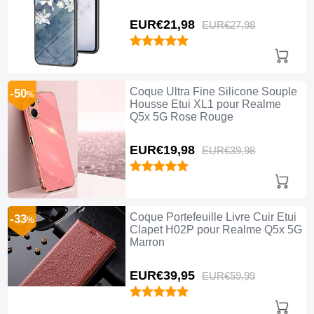
EUR€21,
98
EUR€27,
98
Coque Ultra Fine Silicone Souple
-50
%
Housse Etui XL1 pour Realme
Q5x 5G Rose Rouge
EUR€19,
98
EUR€39,
98
Coque Portefeuille Livre Cuir Etui
-33
%
Clapet H02P pour Realme Q5x 5G
Marron
EUR€39,
95
EUR€59,
99