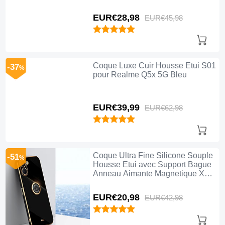
Aimante Magnetique AM1 pour
Realme Q5x 5G Rouge
EUR€28,
98
EUR€45,
98
Coque Luxe Cuir Housse Etui S01
-37
%
pour Realme Q5x 5G Bleu
EUR€39,
99
EUR€62,
98
Coque Ultra Fine Silicone Souple
-51
%
Housse Etui avec Support Bague
Anneau Aimante Magnetique XL1
pour Realme Q5x 5G Noir
EUR€20,
98
EUR€42,
98