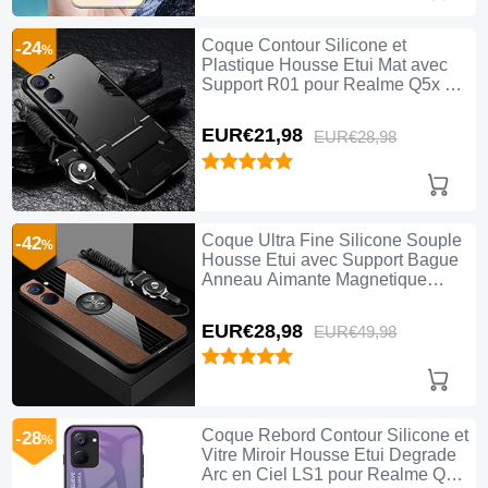
Coque Contour Silicone et
-24
%
Plastique Housse Etui Mat avec
Support R01 pour Realme Q5x 5G
Noir
EUR€21,
98
EUR€28,
98
Coque Ultra Fine Silicone Souple
-42
%
Housse Etui avec Support Bague
Anneau Aimante Magnetique
X03L pour Realme Q5x 5G Marron
EUR€28,
98
EUR€49,
98
Coque Rebord Contour Silicone et
-28
%
Vitre Miroir Housse Etui Degrade
Arc en Ciel LS1 pour Realme Q5x