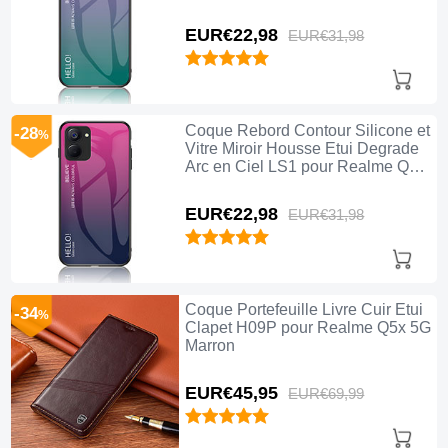
5G Mixte
EUR€22,
98
EUR€31,
98
Coque Rebord Contour Silicone et
-28
%
Vitre Miroir Housse Etui Degrade
Arc en Ciel LS1 pour Realme Q5x
5G Rose Rouge
EUR€22,
98
EUR€31,
98
Coque Portefeuille Livre Cuir Etui
-34
%
Clapet H09P pour Realme Q5x 5G
Marron
EUR€45,
95
EUR€69,
99