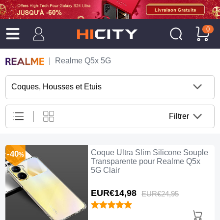
0
Realme Q5x 5G
Coques, Housses et Etuis
Filtrer
Coque Ultra Slim Silicone Souple
-40
%
Transparente pour Realme Q5x
5G Clair
EUR€14,
98
EUR€24,
95