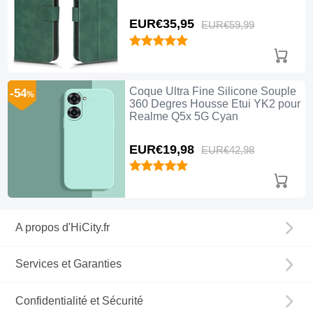
EUR€35,
95
EUR€59,
99
Coque Ultra Fine Silicone Souple
-54
%
360 Degres Housse Etui YK2 pour
Realme Q5x 5G Cyan
EUR€19,
98
EUR€42,
98
A propos d'HiCity.fr
Services et Garanties
Confidentialité et Sécurité