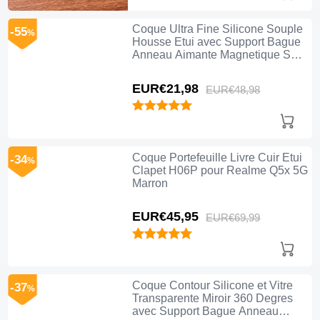
Coque Ultra Fine Silicone Souple
-55
%
Housse Etui avec Support Bague
Anneau Aimante Magnetique S01
pour Realme Q5x 5G Rouge
EUR€21,
98
EUR€48,
98
Coque Portefeuille Livre Cuir Etui
-34
%
Clapet H06P pour Realme Q5x 5G
Marron
EUR€45,
95
EUR€69,
99
Coque Contour Silicone et Vitre
-37
%
Transparente Miroir 360 Degres
avec Support Bague Anneau