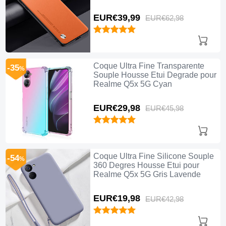
EUR€39,
99
EUR€62,
98
Coque Ultra Fine Transparente
-35
%
Souple Housse Etui Degrade pour
Realme Q5x 5G Cyan
EUR€29,
98
EUR€45,
98
Coque Ultra Fine Silicone Souple
-54
%
360 Degres Housse Etui pour
Realme Q5x 5G Gris Lavende
EUR€19,
98
EUR€42,
98