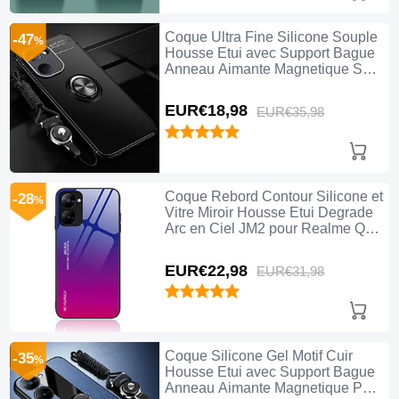
Coque Ultra Fine Silicone Souple
-47
%
Housse Etui avec Support Bague
Anneau Aimante Magnetique SD3
pour Realme Q5x 5G Noir
EUR€18,
98
EUR€35,
98
Coque Rebord Contour Silicone et
-28
%
Vitre Miroir Housse Etui Degrade
Arc en Ciel JM2 pour Realme Q5x
5G Rose Rouge
EUR€22,
98
EUR€31,
98
Coque Silicone Gel Motif Cuir
-35
%
Housse Etui avec Support Bague
Anneau Aimante Magnetique PB1