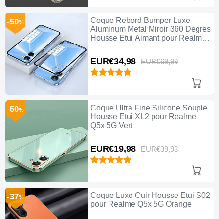
Coque Rebord Bumper Luxe
-50
%
Aluminum Metal Miroir 360 Degres
Housse Etui Aimant pour Realme
Q5x 5G Bleu
EUR€34,
98
EUR€69,
99
Coque Ultra Fine Silicone Souple
-50
%
Housse Etui XL2 pour Realme
Q5x 5G Vert
EUR€19,
98
EUR€39,
98
Coque Luxe Cuir Housse Etui S02
-37
%
pour Realme Q5x 5G Orange