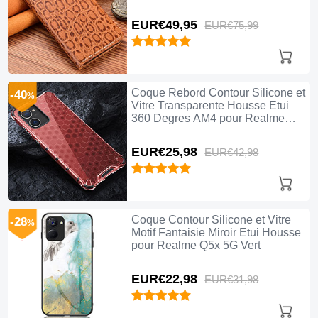
EUR€49,
95
EUR€75,
99
Coque Rebord Contour Silicone et
-40
%
Vitre Transparente Housse Etui
360 Degres AM4 pour Realme
Q5x 5G Rouge
EUR€25,
98
EUR€42,
98
Coque Contour Silicone et Vitre
-28
%
Motif Fantaisie Miroir Etui Housse
pour Realme Q5x 5G Vert
EUR€22,
98
EUR€31,
98