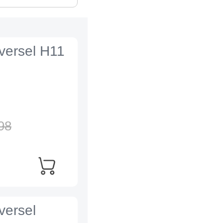
iversel H11
98
versel