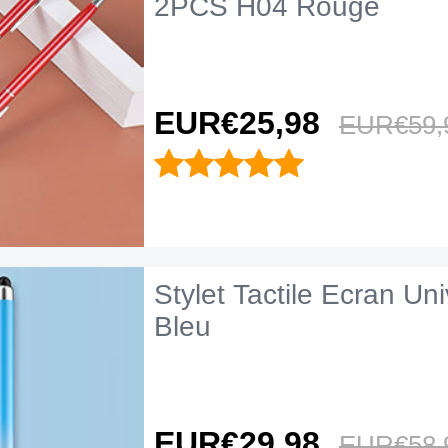
2PCS H04 Rouge
EUR€25,
98
EUR€59,
Stylet Tactile Ecran Un
Bleu
EUR€29,
98
EUR€58,