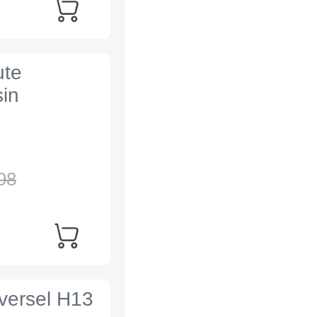
ute
sin
98
iversel H13