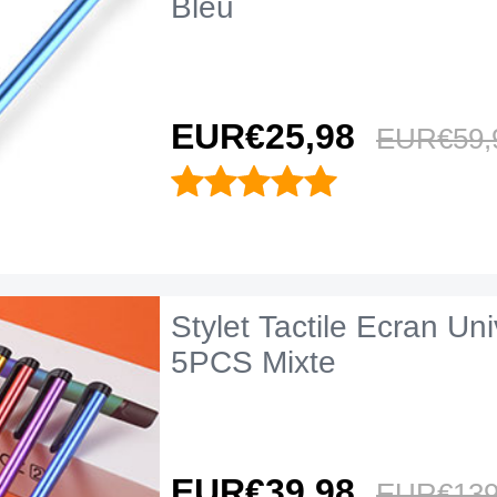
Bleu
EUR€25,
98
EUR€59,
Stylet Tactile Ecran Uni
5PCS Mixte
EUR€39,
98
EUR€139