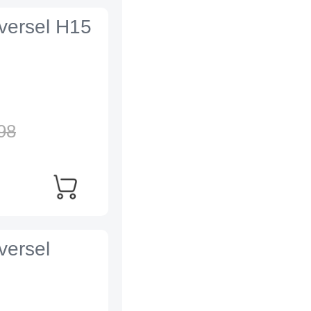
iversel H15
98
versel