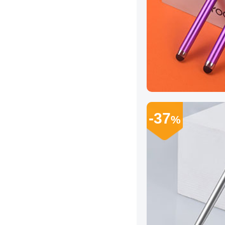
-37
%