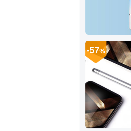
-57
%