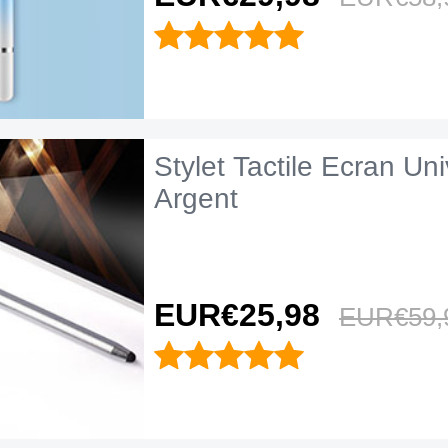
Stylet Tactile Ecran Un
Argent
EUR€25,
98
EUR€59,