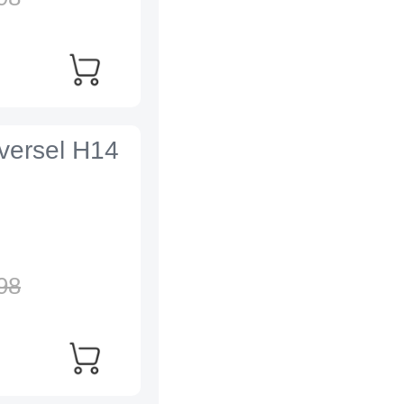
iversel H14
98