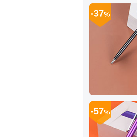
-37
%
-57
%