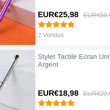
EUR€25,
98
EUR€59,
2 Vendus
Stylet Tactile Ecran Un
Argent
EUR€18,
98
EUR€29,