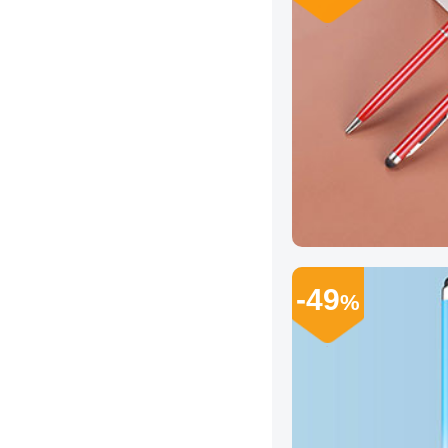
-49
%