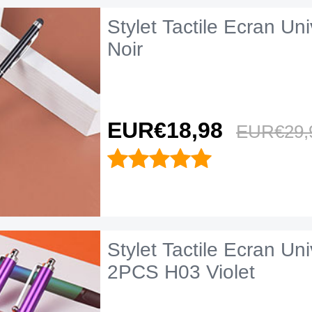
Stylet Tactile Ecran Un
Noir
EUR€18,
98
EUR€29,
Stylet Tactile Ecran Uni
2PCS H03 Violet