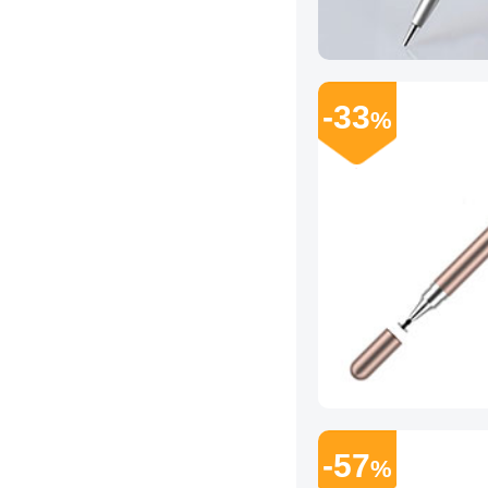
-33
%
-57
%