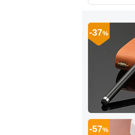
-37
%
-57
%