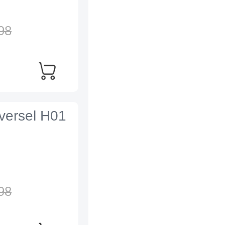
98
iversel H01
98