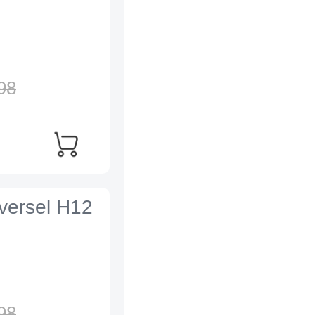
98
iversel H12
98