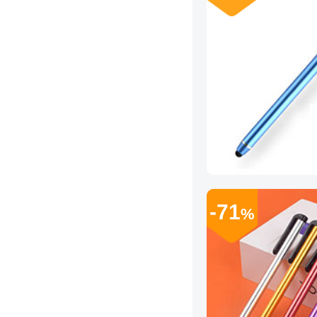
-71
%