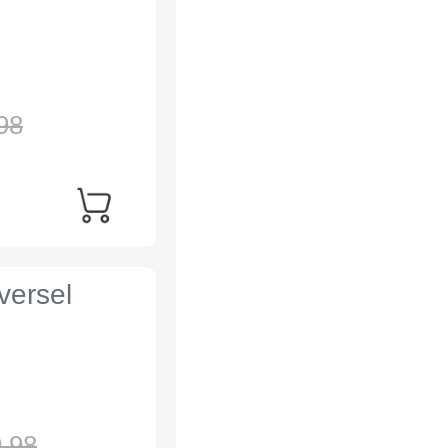
98
versel
,
98