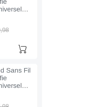
fie
iversel
,
98
ed Sans Fil
fie
iversel
,
98