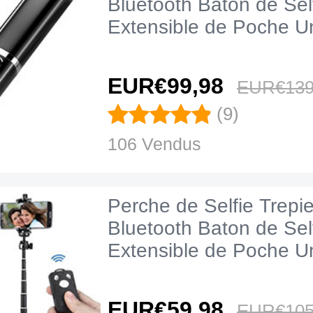
Bluetooth Baton de Sel
Extensible de Poche Un
T25 Noir
EUR€99,
98
EUR€139
(9)
106 Vendus
Perche de Selfie Trepi
Bluetooth Baton de Sel
Extensible de Poche Un
T24 Noir
EUR€59,
98
EUR€105