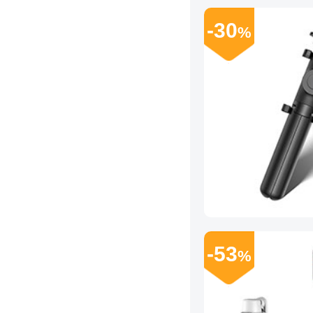
-30
%
-53
%