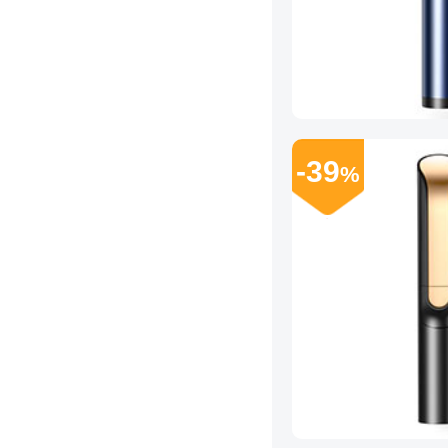
-39
%