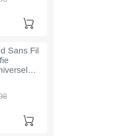
ed Sans Fil
fie
iversel
98