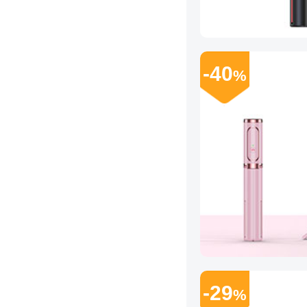
-40
%
-29
%