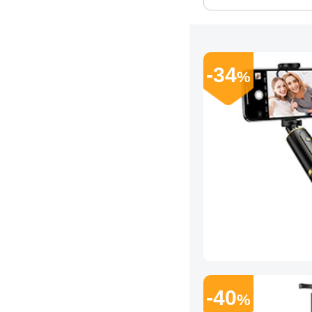
-34
%
-40
%