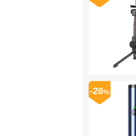
-28
%