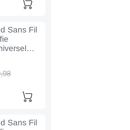
ed Sans Fil
fie
iversel
,
98
ed Sans Fil