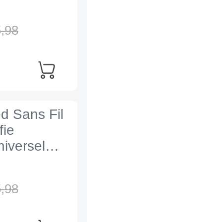
,
98
ed Sans Fil
fie
iversel
,
98