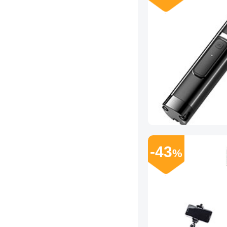
-43
%