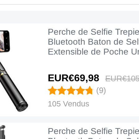
Perche de Selfie Trepi
Bluetooth Baton de Sel
Extensible de Poche Un
T34 Or et Noir
EUR€69,
98
EUR€105
(9)
105 Vendus
Perche de Selfie Trepi