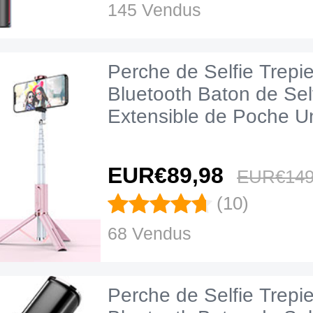
145 Vendus
Perche de Selfie Trepi
Bluetooth Baton de Sel
Extensible de Poche Un
T26 Or Rose
EUR€89,
98
EUR€149
(10)
68 Vendus
Perche de Selfie Trepi