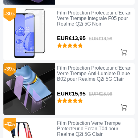
Film Protection Protecteur d'Ecran
-30
%
Verre Trempe Integrale F05 pour
Realme Q2i 5G Noir
EUR€13,
95
EUR€19,
98
Film Protection Protecteur d'Ecran
-39
%
Verre Trempe Anti-Lumiere Bleue
B02 pour Realme Q2i 5G Clair
EUR€15,
95
EUR€25,
98
Film Protection Verre Trempe
-42
%
Protecteur d'Ecran T04 pour
Realme Q2i 5G Clair