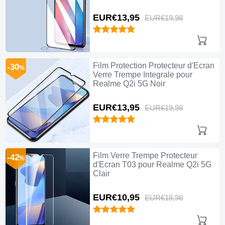
EUR€13,
95
EUR€19,
98
Film Protection Protecteur d'Ecran
-30
%
Verre Trempe Integrale pour
Realme Q2i 5G Noir
EUR€13,
95
EUR€19,
98
Film Verre Trempe Protecteur
-42
%
d'Ecran T03 pour Realme Q2i 5G
Clair
EUR€10,
95
EUR€18,
98