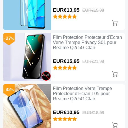
EUR€13,
95
EUR€19,
98
Film Protection Protecteur d'Ecran
-27
%
Verre Trempe Privacy S01 pour
Realme Q2i 5G Clair
EUR€15,
95
EUR€21,
98
Film Protection Verre Trempe
-42
%
Protecteur d'Ecran T05 pour
Realme Q2i 5G Clair
EUR€10,
95
EUR€18,
98