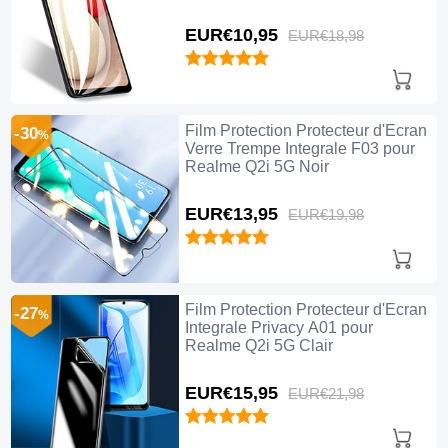
EUR€10,
95
EUR€18,
98
Film Protection Protecteur d'Ecran
-30
%
Verre Trempe Integrale F03 pour
Realme Q2i 5G Noir
EUR€13,
95
EUR€19,
98
Film Protection Protecteur d'Ecran
-27
%
Integrale Privacy A01 pour
Realme Q2i 5G Clair
EUR€15,
95
EUR€21,
98