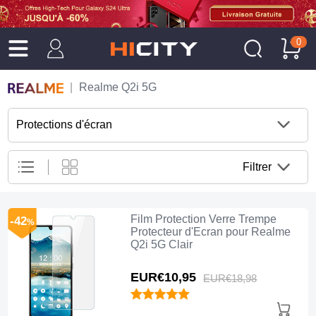
0
Realme Q2i 5G
Protections d'écran
Filtrer
Film Protection Verre Trempe
-42
%
Protecteur d'Ecran pour Realme
Q2i 5G Clair
EUR€10,
95
EUR€18,
98