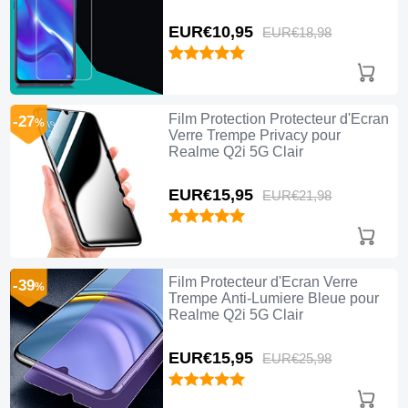
EUR€10,
95
EUR€18,
98
Film Protection Protecteur d'Ecran
-27
%
Verre Trempe Privacy pour
Realme Q2i 5G Clair
EUR€15,
95
EUR€21,
98
Film Protecteur d'Ecran Verre
-39
%
Trempe Anti-Lumiere Bleue pour
Realme Q2i 5G Clair
EUR€15,
95
EUR€25,
98