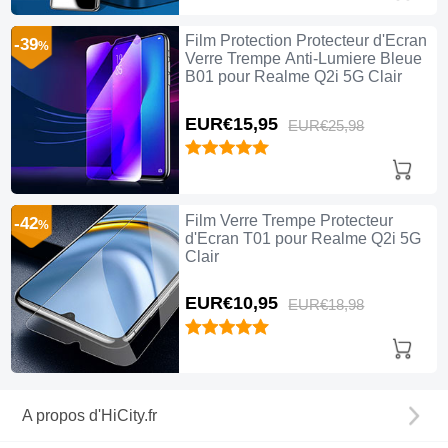
Film Protection Protecteur d'Ecran
-39
%
Verre Trempe Anti-Lumiere Bleue
B01 pour Realme Q2i 5G Clair
EUR€15,
95
EUR€25,
98
Film Verre Trempe Protecteur
-42
%
d'Ecran T01 pour Realme Q2i 5G
Clair
EUR€10,
95
EUR€18,
98
A propos d'HiCity.fr