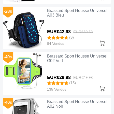
Brassard Sport Housse Universel
-28
%
A03 Bleu
EUR€42,
98
EUR€59,
58
(9)
94 Vendus
Brassard Sport Housse Universel
-40
%
G02 Vert
EUR€29,
98
EUR€49,
98
(15)
135 Vendus
Brassard Sport Housse Universel
-40
%
A02 Noir