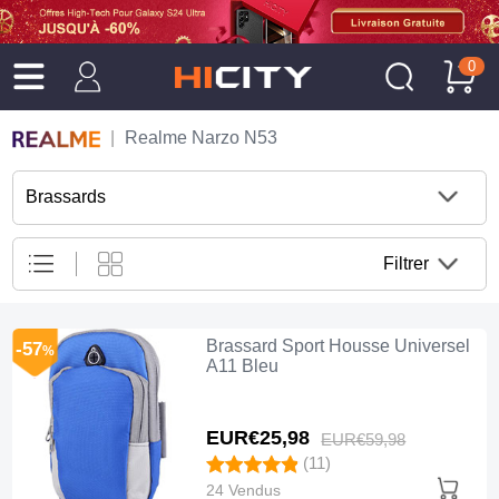
0
Realme Narzo N53
Brassards
Filtrer
Brassard Sport Housse Universel
-57
%
A11 Bleu
EUR€25,
98
EUR€59,
98
(11)
24 Vendus