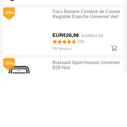
Sacs Banane Ceinture de Course
-29
%
Reglable Etanche Universel Vert
EUR€26,
98
EUR€37,
99
(49)
99 Vendus
Brassard Sport Housse Universel
-30
%
B28 Noir
EUR€25,
98
EUR€36,
99
(64)
20 Vendus
Brassard Sport Housse Universel
-30
%
B27 Noir