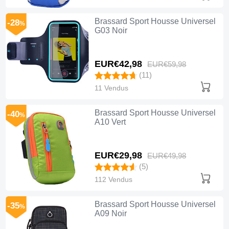
Brassard Sport Housse Universel
-28
%
G03 Noir
EUR€42,
98
EUR€59,
98
(11)
11 Vendus
Brassard Sport Housse Universel
-40
%
A10 Vert
EUR€29,
98
EUR€49,
98
(5)
112 Vendus
Brassard Sport Housse Universel
-35
%
A09 Noir