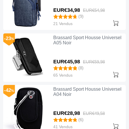
EUR€34,
98
EUR€54,
98
(9)
21 Vendus
Brassard Sport Housse Universel
-23
%
A05 Noir
EUR€45,
98
EUR€59,
98
(8)
65 Vendus
Brassard Sport Housse Universel
-42
%
A04 Noir
EUR€28,
98
EUR€49,
58
(6)
41 Vendus