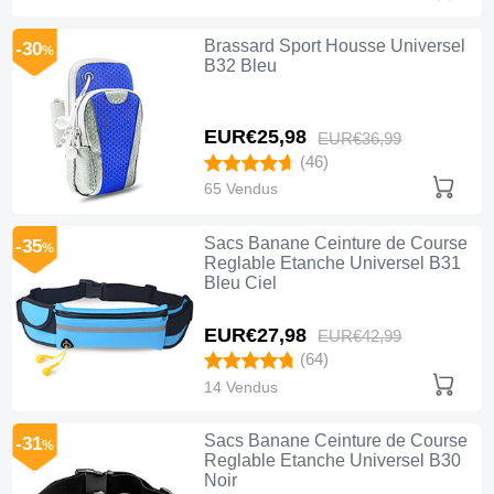
Brassard Sport Housse Universel
-30
%
B32 Bleu
EUR€25,
98
EUR€36,
99
(46)
65 Vendus
Sacs Banane Ceinture de Course
-35
%
Reglable Etanche Universel B31
Bleu Ciel
EUR€27,
98
EUR€42,
99
(64)
14 Vendus
Sacs Banane Ceinture de Course
-31
%
Reglable Etanche Universel B30
Noir