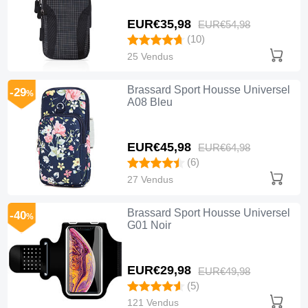
EUR€35,
98
EUR€54,
98
(10)
25 Vendus
Brassard Sport Housse Universel
-29
%
A08 Bleu
EUR€45,
98
EUR€64,
98
(6)
27 Vendus
Brassard Sport Housse Universel
-40
%
G01 Noir
EUR€29,
98
EUR€49,
98
(5)
121 Vendus