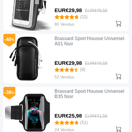
EUR€29,
98
EUR€49,
58
(11)
80 Vendus
Brassard Sport Housse Universel
-40
%
A01 Noir
EUR€29,
98
EUR€49,
58
(6)
52 Vendus
Brassard Sport Housse Universel
-38
%
B35 Noir
EUR€25,
98
EUR€41,
58
(51)
24 Vendus