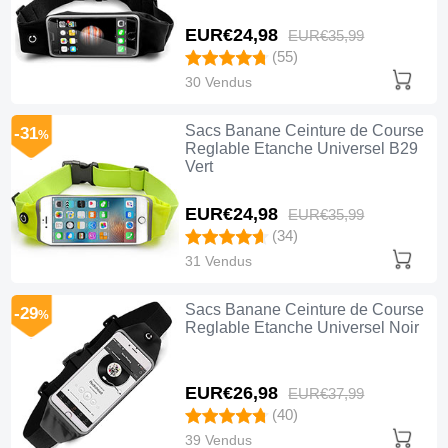
EUR€24,
98
EUR€35,
99
(55)
30 Vendus
Sacs Banane Ceinture de Course
-31
%
Reglable Etanche Universel B29
Vert
EUR€24,
98
EUR€35,
99
(34)
31 Vendus
Sacs Banane Ceinture de Course
-29
%
Reglable Etanche Universel Noir
EUR€26,
98
EUR€37,
99
(40)
39 Vendus