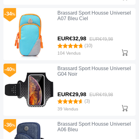
Brassard Sport Housse Universel
-34
%
A07 Bleu Ciel
EUR€32,
98
EUR€49,
98
(10)
104 Vendus
Brassard Sport Housse Universel
-40
%
G04 Noir
EUR€29,
98
EUR€49,
98
(3)
39 Vendus
Brassard Sport Housse Universel
-36
%
A06 Bleu