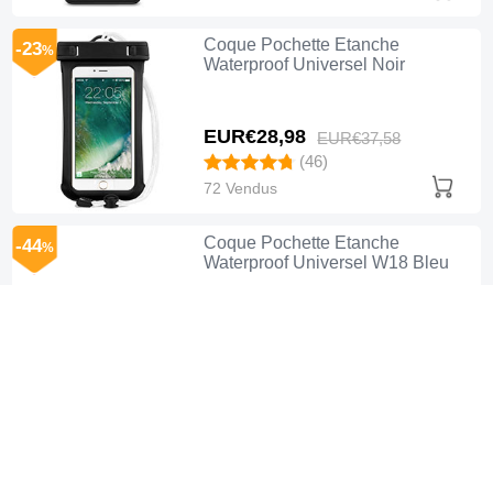
Coque Pochette Etanche
-23
%
Waterproof Universel Noir
EUR€28,
98
EUR€37,
58
(46)
72 Vendus
Coque Pochette Etanche
-44
%
Waterproof Universel W18 Bleu
EUR€24,
98
EUR€44,
98
(4)
86 Vendus
Coque Pochette Etanche
-43
%
Waterproof Universel W17 Bleu