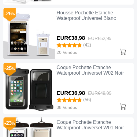
Housse Pochette Etanche
-26
%
Waterproof Universel Blanc
EUR€38,
98
EUR€52,
99
(42)
20 Vendus
Coque Pochette Etanche
-25
%
Waterproof Universel W02 Noir
EUR€36,
98
EUR€48,
99
(56)
38 Vendus
Coque Pochette Etanche
-23
%
Waterproof Universel W01 Noir