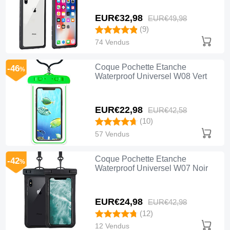
EUR€32,
98
EUR€49,
98
(9)
74 Vendus
Coque Pochette Etanche
-46
%
Waterproof Universel W08 Vert
EUR€22,
98
EUR€42,
58
(10)
57 Vendus
Coque Pochette Etanche
-42
%
Waterproof Universel W07 Noir
EUR€24,
98
EUR€42,
98
(12)
12 Vendus