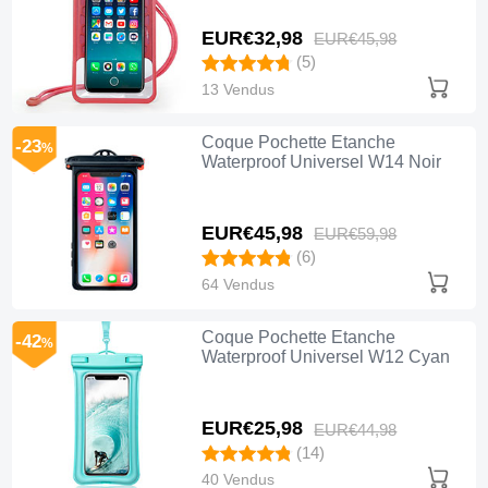
EUR€32,
98
EUR€45,
98
(5)
13 Vendus
Coque Pochette Etanche
-23
%
Waterproof Universel W14 Noir
EUR€45,
98
EUR€59,
98
(6)
64 Vendus
Coque Pochette Etanche
-42
%
Waterproof Universel W12 Cyan
EUR€25,
98
EUR€44,
98
(14)
40 Vendus