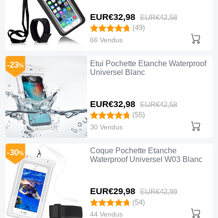
EUR€32,
98
EUR€42,
58
(49)
66 Vendus
Etui Pochette Etanche Waterproof
-23
%
Universel Blanc
EUR€32,
98
EUR€42,
58
(55)
30 Vendus
Coque Pochette Etanche
-30
%
Waterproof Universel W03 Blanc
EUR€29,
98
EUR€42,
99
(54)
44 Vendus