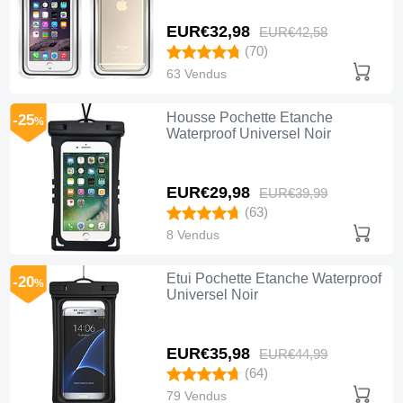
EUR€32,
98
EUR€42,
58
(70)
63 Vendus
Housse Pochette Etanche
-25
%
Waterproof Universel Noir
EUR€29,
98
EUR€39,
99
(63)
8 Vendus
Etui Pochette Etanche Waterproof
-20
%
Universel Noir
EUR€35,
98
EUR€44,
99
(64)
79 Vendus