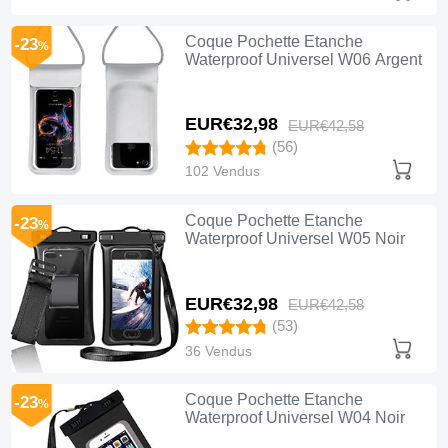
Coque Pochette Etanche
-23
%
Waterproof Universel W06 Argent
EUR€32,
98
EUR€42,
58
(56)
102 Vendus
Coque Pochette Etanche
-23
%
Waterproof Universel W05 Noir
EUR€32,
98
EUR€42,
58
(53)
36 Vendus
Coque Pochette Etanche
-23
%
Waterproof Universel W04 Noir