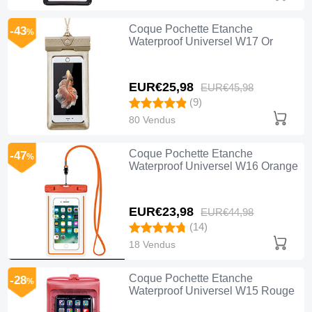
Coque Pochette Etanche
-43
%
Waterproof Universel W17 Or
EUR€25,
98
EUR€45,
98
(9)
80 Vendus
Coque Pochette Etanche
-47
%
Waterproof Universel W16 Orange
EUR€23,
98
EUR€44,
98
(14)
18 Vendus
Coque Pochette Etanche
-28
%
Waterproof Universel W15 Rouge