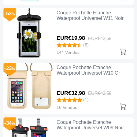
Coque Pochette Etanche
-53
%
Waterproof Universel W11 Noir
EUR€19,
98
EUR€42,
58
(6)
144 Vendus
Coque Pochette Etanche
-23
%
Waterproof Universel W10 Or
EUR€32,
98
EUR€42,
58
(1)
16 Vendus
Coque Pochette Etanche
-34
%
Waterproof Universel W09 Noir