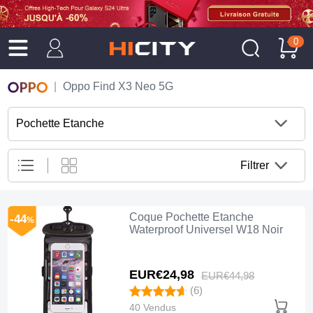
0
Oppo Find X3 Neo 5G
Pochette Etanche
Filtrer
Coque Pochette Etanche
-44
%
Waterproof Universel W18 Noir
EUR€24,
98
EUR€44,
98
(6)
40 Vendus