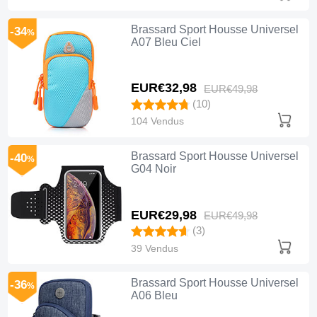
Brassard Sport Housse Universel
-34
%
A07 Bleu Ciel
EUR€32,
98
EUR€49,
98
(10)
104 Vendus
Brassard Sport Housse Universel
-40
%
G04 Noir
EUR€29,
98
EUR€49,
98
(3)
39 Vendus
Brassard Sport Housse Universel
-36
%
A06 Bleu