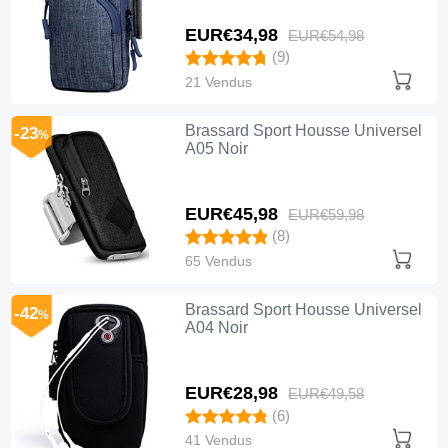
EUR€34,
98
EUR€54,
98
(9)
21 Vendus
Brassard Sport Housse Universel
-23
%
A05 Noir
EUR€45,
98
EUR€59,
98
(8)
65 Vendus
Brassard Sport Housse Universel
-42
%
A04 Noir
EUR€28,
98
EUR€49,
58
(6)
41 Vendus