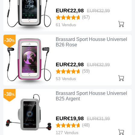
EUR€22,
98
EUR€32,
99
(67)
61 Vendus
Brassard Sport Housse Universel
-30
%
B26 Rose
EUR€22,
98
EUR€32,
99
(59)
53 Vendus
Brassard Sport Housse Universel
-38
%
B25 Argent
EUR€19,
98
EUR€31,
99
(48)
127 Vendus