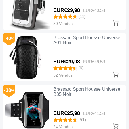
EUR€29,
98
EUR€49,
58
(11)
80 Vendus
Brassard Sport Housse Universel
-40
%
A01 Noir
EUR€29,
98
EUR€49,
58
(6)
52 Vendus
Brassard Sport Housse Universel
-38
%
B35 Noir
EUR€25,
98
EUR€41,
58
(51)
24 Vendus