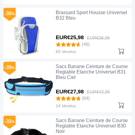
Brassard Sport Housse Universel
-30
%
B32 Bleu
EUR€25,
98
EUR€36,
99
(46)
65 Vendus
Sacs Banane Ceinture de Course
-35
%
Reglable Etanche Universel B31
Bleu Ciel
EUR€27,
98
EUR€42,
99
(64)
14 Vendus
Sacs Banane Ceinture de Course
-31
%
Reglable Etanche Universel B30
Noir