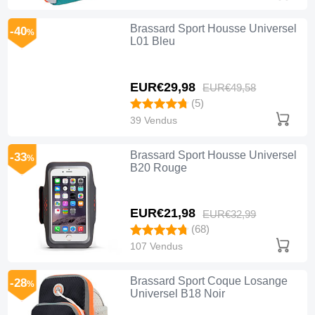
Brassard Sport Housse Universel
-40
%
L01 Bleu
EUR€29,
98
EUR€49,
58
(5)
39 Vendus
Brassard Sport Housse Universel
-33
%
B20 Rouge
EUR€21,
98
EUR€32,
99
(68)
107 Vendus
Brassard Sport Coque Losange
-28
%
Universel B18 Noir