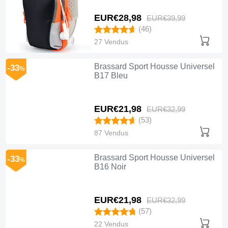
EUR€28,
98
EUR€39,
99
(46)
27 Vendus
Brassard Sport Housse Universel
-33
%
B17 Bleu
EUR€21,
98
EUR€32,
99
(53)
87 Vendus
Brassard Sport Housse Universel
-33
%
B16 Noir
EUR€21,
98
EUR€32,
99
(57)
22 Vendus