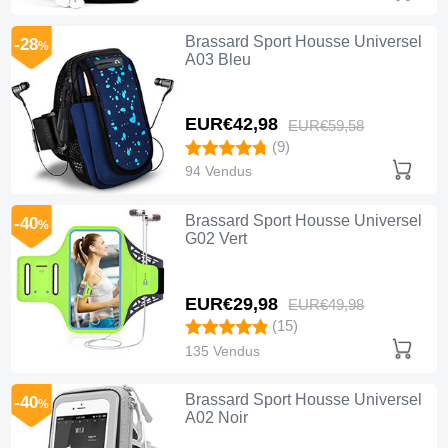
Brassard Sport Housse Universel
-28
%
A03 Bleu
EUR€42,
98
EUR€59,
58
(9)
94 Vendus
Brassard Sport Housse Universel
-40
%
G02 Vert
EUR€29,
98
EUR€49,
98
(15)
135 Vendus
Brassard Sport Housse Universel
-40
%
A02 Noir