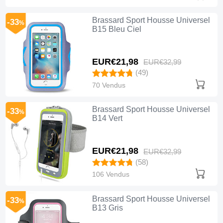
Brassard Sport Housse Universel
-33
%
B15 Bleu Ciel
EUR€21,
98
EUR€32,
99
(49)
70 Vendus
Brassard Sport Housse Universel
-33
%
B14 Vert
EUR€21,
98
EUR€32,
99
(58)
106 Vendus
Brassard Sport Housse Universel
-33
%
B13 Gris