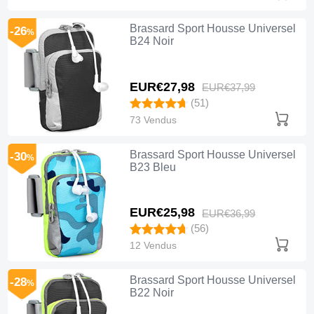
Brassard Sport Housse Universel
-26
%
B24 Noir
EUR€27,
98
EUR€37,
99
(51)
73 Vendus
Brassard Sport Housse Universel
-30
%
B23 Bleu
EUR€25,
98
EUR€36,
99
(56)
12 Vendus
Brassard Sport Housse Universel
-28
%
B22 Noir