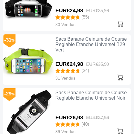
EUR€24,
98
EUR€35,
99
(55)
30 Vendus
Sacs Banane Ceinture de Course
-31
%
Reglable Etanche Universel B29
Vert
EUR€24,
98
EUR€35,
99
(34)
31 Vendus
Sacs Banane Ceinture de Course
-29
%
Reglable Etanche Universel Noir
EUR€26,
98
EUR€37,
99
(40)
39 Vendus