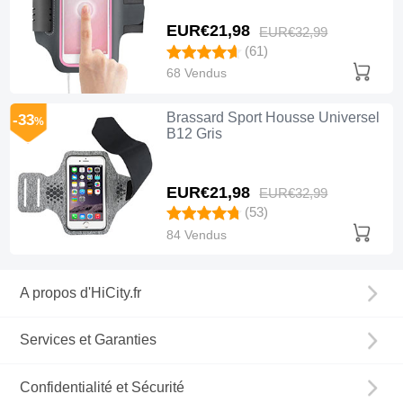
EUR€21,
98
EUR€32,
99
(61)
68 Vendus
Brassard Sport Housse Universel
-33
%
B12 Gris
EUR€21,
98
EUR€32,
99
(53)
84 Vendus
A propos d'HiCity.fr
Services et Garanties
Confidentialité et Sécurité