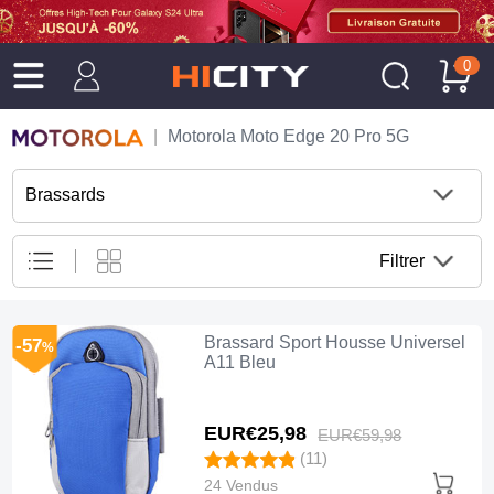
0
Motorola Moto Edge 20 Pro 5G
Brassards
Filtrer
Brassard Sport Housse Universel
-57
%
A11 Bleu
EUR€25,
98
EUR€59,
98
(11)
24 Vendus