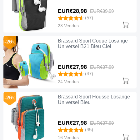
EUR€28,
98
EUR€39,
99
(57)
23 Vendus
Brassard Sport Coque Losange
-26
%
Universel B21 Bleu Ciel
EUR€27,
98
EUR€37,
99
(47)
24 Vendus
Brassard Sport Housse Losange
-26
%
Universel Bleu
EUR€27,
98
EUR€37,
99
(45)
16 Vendus