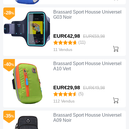
Brassard Sport Housse Universel
-28
%
G03 Noir
EUR€42,
98
EUR€59,
98
(11)
11 Vendus
Brassard Sport Housse Universel
-40
%
A10 Vert
EUR€29,
98
EUR€49,
98
(5)
112 Vendus
Brassard Sport Housse Universel
-35
%
A09 Noir