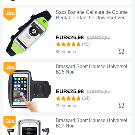
Sacs Banane Ceinture de Course
-29
%
Reglable Etanche Universel Vert
EUR€26,
98
EUR€37,
99
(49)
99 Vendus
Brassard Sport Housse Universel
-30
%
B28 Noir
EUR€25,
98
EUR€36,
99
(64)
20 Vendus
Brassard Sport Housse Universel
-30
%
B27 Noir