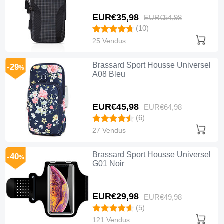
EUR€35,
98
EUR€54,
98
(10)
25 Vendus
Brassard Sport Housse Universel
-29
%
A08 Bleu
EUR€45,
98
EUR€64,
98
(6)
27 Vendus
Brassard Sport Housse Universel
-40
%
G01 Noir
EUR€29,
98
EUR€49,
98
(5)
121 Vendus