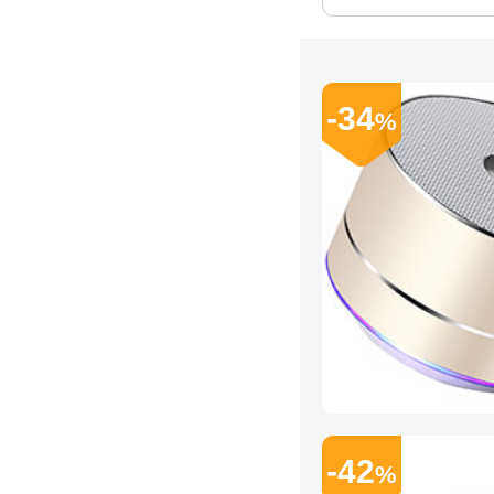
-34
%
-42
%