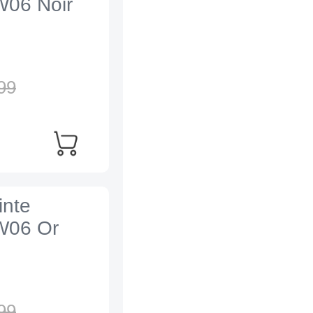
W06 Noir
99
inte
 W06 Or
99