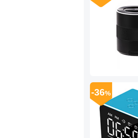
-36
%