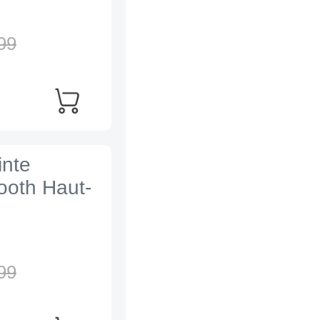
99
inte
tooth Haut-
99