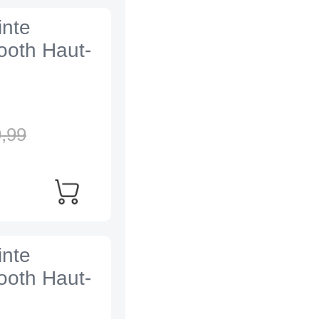
inte
tooth Haut-
,
99
inte
tooth Haut-