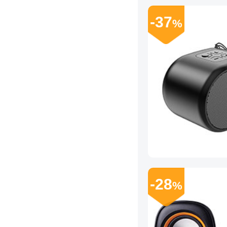
-37
%
-28
%