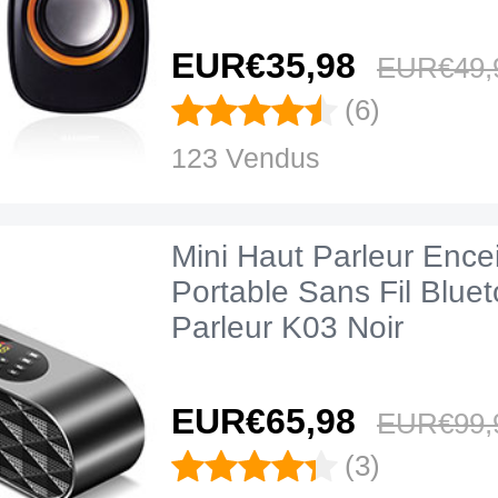
EUR€35,
98
EUR€49,
(6)
123 Vendus
Mini Haut Parleur Ence
Portable Sans Fil Blue
Parleur K03 Noir
EUR€65,
98
EUR€99,
(3)