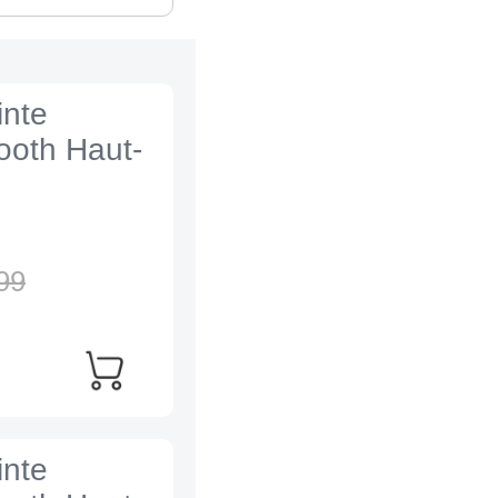
inte
tooth Haut-
99
inte