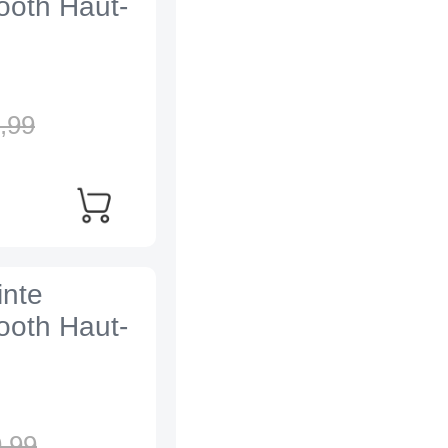
tooth Haut-
,
99
inte
tooth Haut-
,
99