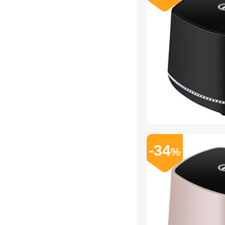
-34
%