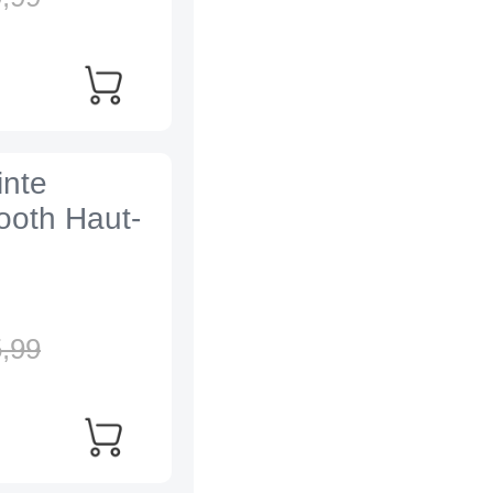
inte
tooth Haut-
,
99