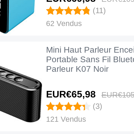
(11)
62 Vendus
Mini Haut Parleur Ence
Portable Sans Fil Blue
Parleur K07 Noir
EUR€65,
98
EUR€105
(3)
121 Vendus