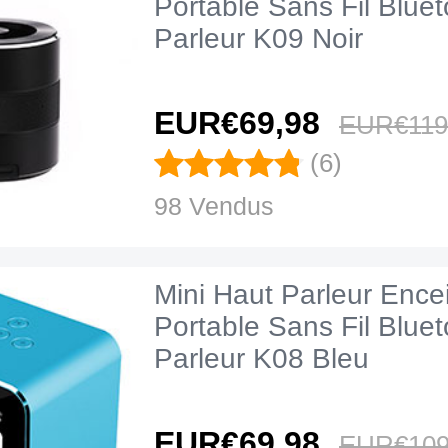
Portable Sans Fil Blue
Parleur K09 Noir
EUR€69,
98
EUR€119
(6)
98 Vendus
Mini Haut Parleur Ence
Portable Sans Fil Blue
Parleur K08 Bleu
EUR€69,
98
EUR€109