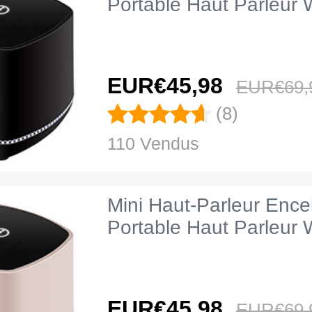
Portable Haut Parleur 
EUR€45,
98
EUR€69,
(8)
110 Vendus
Mini Haut-Parleur Ence
Portable Haut Parleur
EUR€45,
98
EUR€69,