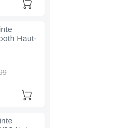
inte
tooth Haut-
99
inte