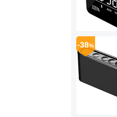
-38
%