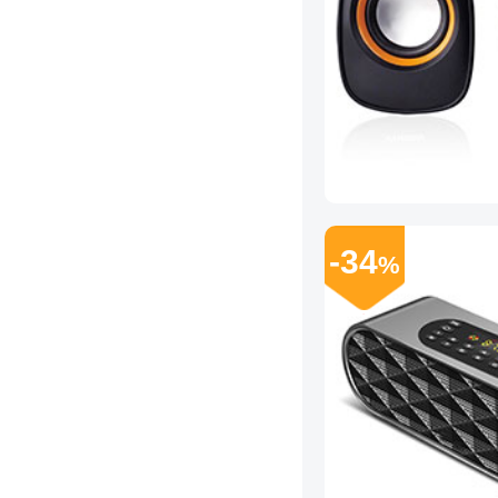
-34
%