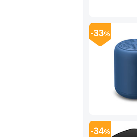
-33
%
-34
%