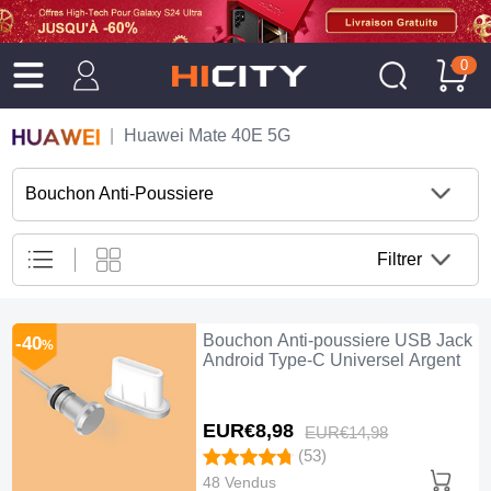
0
Huawei Mate 40E 5G
Bouchon Anti-Poussiere
Filtrer
Bouchon Anti-poussiere USB Jack
-40
%
Android Type-C Universel Argent
EUR€8,
98
EUR€14,
98
(53)
48 Vendus