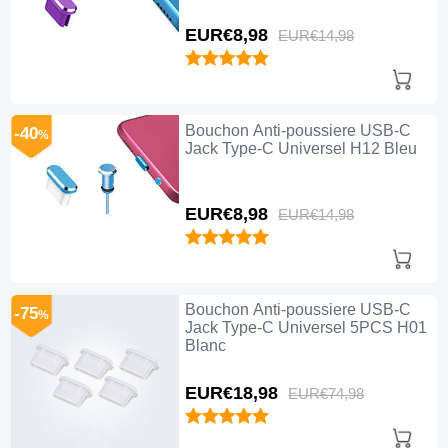
EUR€8,
98
EUR€14,
98
Bouchon Anti-poussiere USB-C
-40
%
Jack Type-C Universel H12 Bleu
EUR€8,
98
EUR€14,
98
Bouchon Anti-poussiere USB-C
-75
%
Jack Type-C Universel 5PCS H01
Blanc
EUR€18,
98
EUR€74,
98