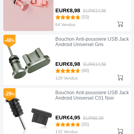
EUR€8,
98
EUR€14,
98
(53)
64 Vendus
Bouchon Anti-poussiere USB Jack
-40
%
Android Universel Gris
EUR€8,
98
EUR€14,
98
(60)
129 Vendus
Bouchon Anti-poussiere USB Jack
-29
%
Android Universel C01 Noir
EUR€4,
95
EUR€6,
99
(55)
132 Vendus