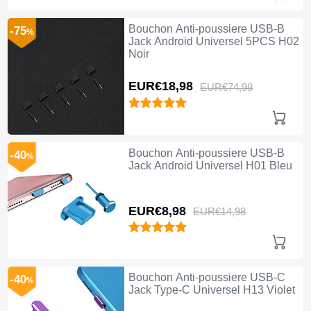
Bouchon Anti-poussiere USB-B
-75
%
Jack Android Universel 5PCS H02
Noir
EUR€18,
98
EUR€74,
98
Bouchon Anti-poussiere USB-B
-40
%
Jack Android Universel H01 Bleu
EUR€8,
98
EUR€14,
98
Bouchon Anti-poussiere USB-C
-40
%
Jack Type-C Universel H13 Violet