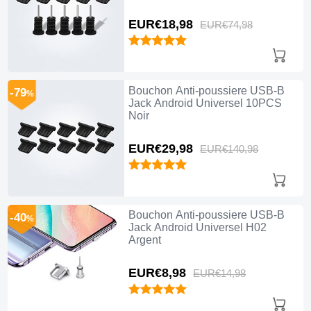
EUR€18,
98
EUR€74,
98
Bouchon Anti-poussiere USB-B
-79
%
Jack Android Universel 10PCS
Noir
EUR€29,
98
EUR€140,
98
Bouchon Anti-poussiere USB-B
-40
%
Jack Android Universel H02
Argent
EUR€8,
98
EUR€14,
98