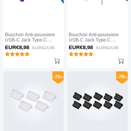
Bouchon Anti-poussiere
Bouchon Anti-poussiere
USB-C Jack Type-C
USB-C Jack Type-C
Universel H13 Violet
Universel H12 Bleu
EUR€8,
98
EUR€8,
98
EUR€14,
98
EUR€14,
98
-75
-79
%
%