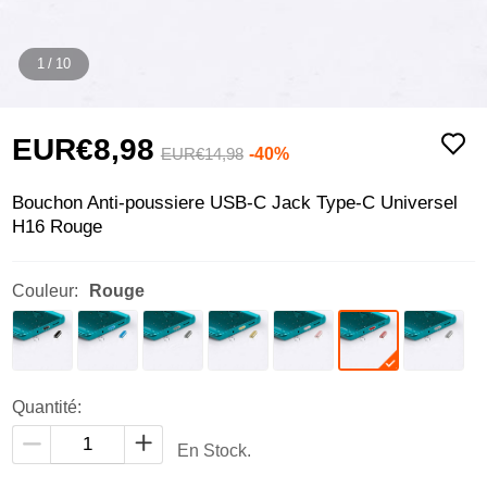
1
/
10
EUR€8,
98
-40%
EUR€14,
98
Bouchon Anti-poussiere USB-C Jack Type-C Universel
H16 Rouge
Couleur:
Rouge
Quantité:
En Stock.