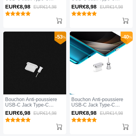
Universel H06 Rouge
Universel H05 Or Rose
EUR€8,
98
EUR€8,
98
EUR€14,
98
EUR€14,
98
-53
-40
%
%
Bouchon Anti-poussiere
Bouchon Anti-poussiere
USB-C Jack Type-C
USB-C Jack Type-C
Universel H04 Blanc
Universel H03 Argent
EUR€6,
98
EUR€8,
98
EUR€14,
98
EUR€14,
98