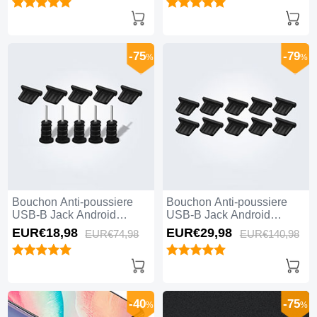
-75
-79
%
%
Bouchon Anti-poussiere
Bouchon Anti-poussiere
USB-B Jack Android
USB-B Jack Android
Universel 5PCS Noir
Universel 10PCS Noir
EUR€18,
98
EUR€29,
98
EUR€74,
98
EUR€140,
98
-40
-75
%
%