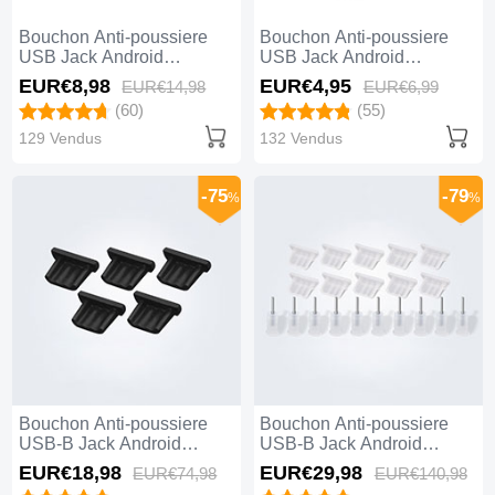
Bouchon Anti-poussiere
Bouchon Anti-poussiere
USB Jack Android
USB Jack Android
Universel Gris
Universel C01 Noir
EUR€8,
98
EUR€4,
95
EUR€14,
98
EUR€6,
99
(60)
(55)
129 Vendus
132 Vendus
-75
-79
%
%
Bouchon Anti-poussiere
Bouchon Anti-poussiere
USB-B Jack Android
USB-B Jack Android
Universel 5PCS H01 Noir
Universel 10PCS H01
EUR€18,
98
EUR€29,
98
EUR€74,
98
EUR€140,
98
Blanc