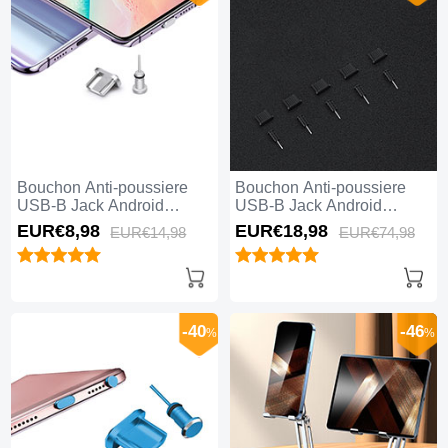
Bouchon Anti-poussiere
Bouchon Anti-poussiere
USB-B Jack Android
USB-B Jack Android
Universel H02 Argent
Universel 5PCS H02 Noir
EUR€8,
98
EUR€18,
98
EUR€14,
98
EUR€74,
98
-40
-46
%
%