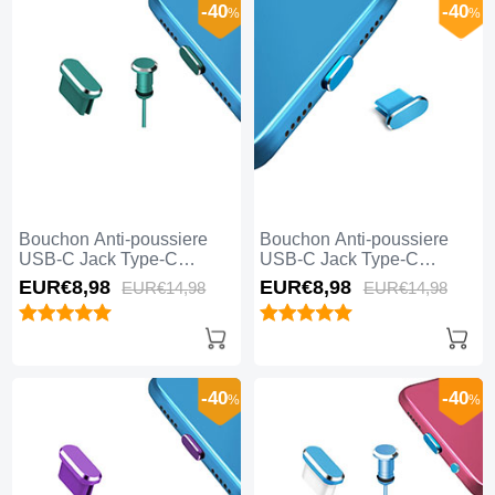
-40
-40
%
%
Bouchon Anti-poussiere
Bouchon Anti-poussiere
USB-C Jack Type-C
USB-C Jack Type-C
Universel H15 Vert
Universel H14 Bleu
EUR€8,
98
EUR€8,
98
EUR€14,
98
EUR€14,
98
-40
-40
%
%