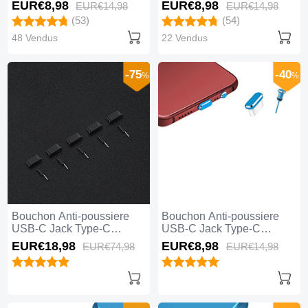
Universel Argent
Universel Or Rose
EUR€8,
98
EUR€8,
98
EUR€14,
98
EUR€14,
98
(53)
(54)
48 Vendus
22 Vendus
-75
-40
%
%
Bouchon Anti-poussiere
Bouchon Anti-poussiere
USB-C Jack Type-C
USB-C Jack Type-C
Universel 5PCS H02 Noir
Universel H17 Bleu
EUR€18,
98
EUR€8,
98
EUR€74,
98
EUR€14,
98