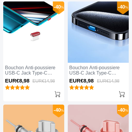
-40
-40
%
%
Bouchon Anti-poussiere
Bouchon Anti-poussiere
USB-C Jack Type-C
USB-C Jack Type-C
Universel H02 Rouge
Universel H01 Bleu
EUR€8,
98
EUR€8,
98
EUR€14,
98
EUR€14,
98
-40
-40
%
%