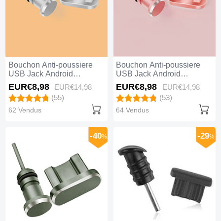
Bouchon Anti-poussiere
Bouchon Anti-poussiere
USB Jack Android
USB Jack Android
Universel C02 Argent
Universel C02 Or Rose
EUR€8,
98
EUR€8,
98
EUR€14,
98
EUR€14,
98
(55)
(53)
62 Vendus
64 Vendus
-40
-29
%
%