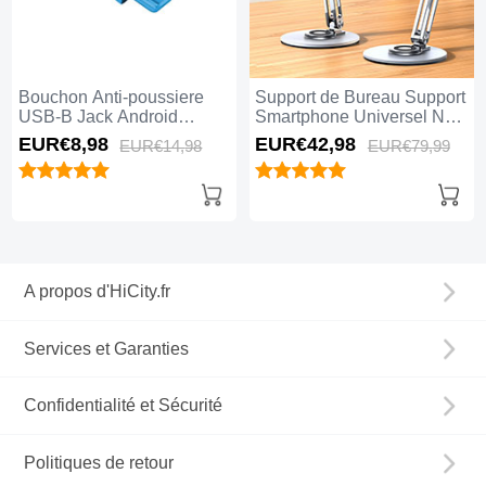
Bouchon Anti-poussiere
Support de Bureau Support
USB-B Jack Android
Smartphone Universel N27
Universel H01 Bleu
Argent
EUR€8,
98
EUR€42,
98
EUR€14,
98
EUR€79,
99
A propos d'HiCity.fr
Services et Garanties
Confidentialité et Sécurité
Politiques de retour