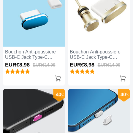
Bouchon Anti-poussiere
Bouchon Anti-poussiere
USB-C Jack Type-C
USB-C Jack Type-C
Universel H10 Bleu
Universel H09 Or
EUR€8,
98
EUR€8,
98
EUR€14,
98
EUR€14,
98
-40
-40
%
%