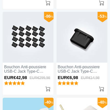
-86
-53
%
%
Bouchon Anti-poussiere
Bouchon Anti-poussiere
USB-C Jack Type-C
USB-C Jack Type-C
Universel 20PCS Noir
Universel H11 Noir
EUR€42,
98
EUR€6,
98
EUR€299,
98
EUR€14,
98
-40
-40
%
%