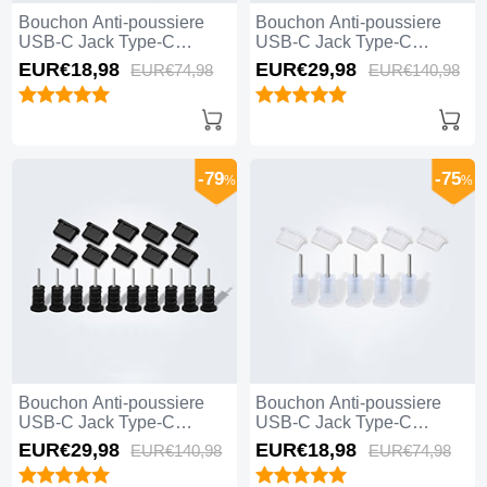
Bouchon Anti-poussiere
Bouchon Anti-poussiere
USB-C Jack Type-C
USB-C Jack Type-C
Universel 5PCS H01 Blanc
Universel 10PCS H01 Noir
EUR€18,
98
EUR€29,
98
EUR€74,
98
EUR€140,
98
-79
-75
%
%
Bouchon Anti-poussiere
Bouchon Anti-poussiere
USB-C Jack Type-C
USB-C Jack Type-C
Universel 10PCS Noir
Universel 5PCS Blanc
EUR€29,
98
EUR€18,
98
EUR€140,
98
EUR€74,
98