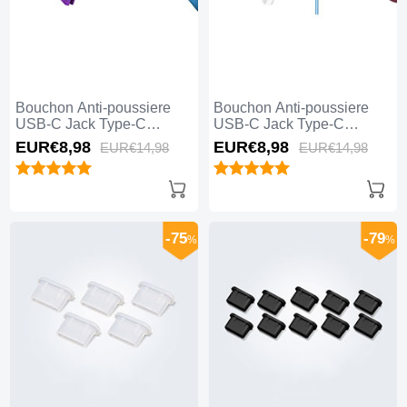
Bouchon Anti-poussiere
Bouchon Anti-poussiere
USB-C Jack Type-C
USB-C Jack Type-C
Universel H13 Violet
Universel H12 Bleu
EUR€8,
98
EUR€8,
98
EUR€14,
98
EUR€14,
98
-75
-79
%
%