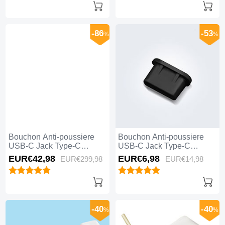
-86
-53
%
%
Bouchon Anti-poussiere
Bouchon Anti-poussiere
USB-C Jack Type-C
USB-C Jack Type-C
Universel 20PCS Noir
Universel H11 Noir
EUR€42,
98
EUR€6,
98
EUR€299,
98
EUR€14,
98
-40
-40
%
%