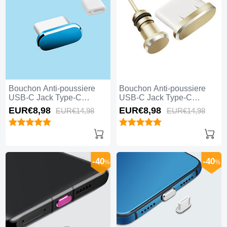
Bouchon Anti-poussiere
Bouchon Anti-poussiere
USB-C Jack Type-C
USB-C Jack Type-C
Universel H10 Bleu
Universel H09 Or
EUR€8,
98
EUR€8,
98
EUR€14,
98
EUR€14,
98
-40
-40
%
%