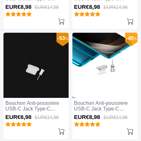
Universel H06 Rouge
Universel H05 Or Rose
EUR€8,
98
EUR€8,
98
EUR€14,
98
EUR€14,
98
-53
-40
%
%
Bouchon Anti-poussiere
Bouchon Anti-poussiere
USB-C Jack Type-C
USB-C Jack Type-C
Universel H04 Blanc
Universel H03 Argent
EUR€6,
98
EUR€8,
98
EUR€14,
98
EUR€14,
98