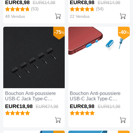
Universel Argent
Universel Or Rose
EUR€8,
98
EUR€8,
98
EUR€14,
98
EUR€14,
98
(53)
(54)
48 Vendus
22 Vendus
-75
-40
%
%
Bouchon Anti-poussiere
Bouchon Anti-poussiere
USB-C Jack Type-C
USB-C Jack Type-C
Universel 5PCS H02 Noir
Universel H17 Bleu
EUR€18,
98
EUR€8,
98
EUR€74,
98
EUR€14,
98