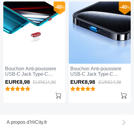
-40
-40
%
%
Bouchon Anti-poussiere
Bouchon Anti-poussiere
USB-C Jack Type-C
USB-C Jack Type-C
Universel H02 Rouge
Universel H01 Bleu
EUR€8,
98
EUR€8,
98
EUR€14,
98
EUR€14,
98
A propos d'HiCity.fr