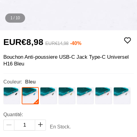
1
/
10
EUR€8,
98
-40%
EUR€14,
98
Bouchon Anti-poussiere USB-C Jack Type-C Universel
H16 Bleu
Couleur:
Bleu
Quantité:
En Stock.