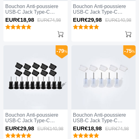
Bouchon Anti-poussiere
Bouchon Anti-poussiere
USB-C Jack Type-C
USB-C Jack Type-C
Universel 5PCS H01 Blanc
Universel 10PCS H01 Noir
EUR€18,
98
EUR€29,
98
EUR€74,
98
EUR€140,
98
-79
-75
%
%
Bouchon Anti-poussiere
Bouchon Anti-poussiere
USB-C Jack Type-C
USB-C Jack Type-C
Universel 10PCS Noir
Universel 5PCS Blanc
EUR€29,
98
EUR€18,
98
EUR€140,
98
EUR€74,
98