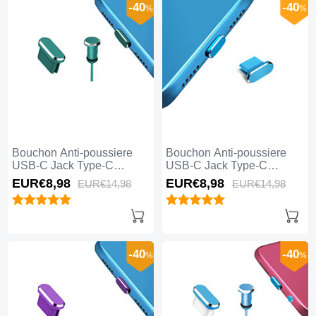
-40
-40
%
%
Bouchon Anti-poussiere
Bouchon Anti-poussiere
USB-C Jack Type-C
USB-C Jack Type-C
Universel H15 Vert
Universel H14 Bleu
EUR€8,
98
EUR€8,
98
EUR€14,
98
EUR€14,
98
-40
-40
%
%