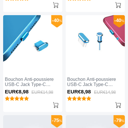
-40
-40
%
%
Bouchon Anti-poussiere
Bouchon Anti-poussiere
USB-C Jack Type-C
USB-C Jack Type-C
Universel H14 pour Apple
Universel H12 pour Apple
EUR€8,
98
EUR€8,
98
EUR€14,
98
EUR€14,
98
iPhone 15 Plus Bleu
iPhone 15 Plus Bleu
-75
-79
%
%