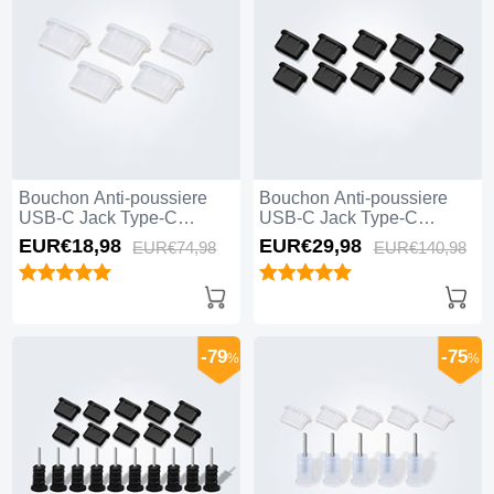
Bouchon Anti-poussiere
Bouchon Anti-poussiere
USB-C Jack Type-C
USB-C Jack Type-C
Universel 5PCS H01 pour
Universel 10PCS H01 pour
EUR€18,
98
EUR€29,
98
EUR€74,
98
EUR€140,
98
Apple iPhone 15 Plus
Apple iPhone 15 Plus Noir
Blanc
-79
-75
%
%