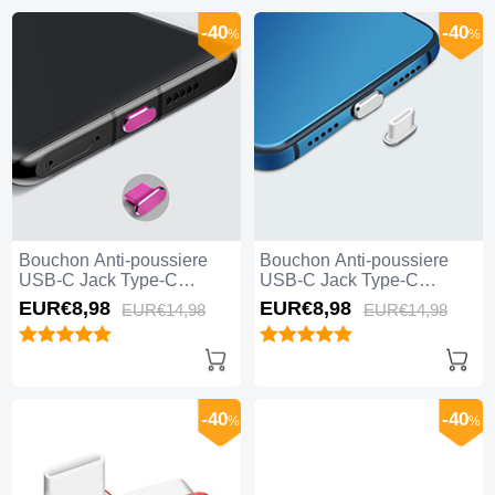
-40
-40
%
%
Bouchon Anti-poussiere
Bouchon Anti-poussiere
USB-C Jack Type-C
USB-C Jack Type-C
Universel H08 pour Apple
Universel H07 pour Apple
EUR€8,
98
EUR€8,
98
EUR€14,
98
EUR€14,
98
iPhone 15 Plus Rose
iPhone 15 Plus Argent
Rouge
-40
-40
%
%