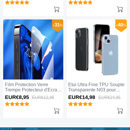
-31
-40
%
%
Film Protection Verre
Etui Ultra Fine TPU Souple
Trempe Protecteur d'Ecran
Transparente N03 pour
pour Apple iPhone 15 Plus
Apple iPhone 15 Plus Clair
EUR€8,
95
EUR€14,
98
EUR€12,
98
EUR€24,
95
Clair