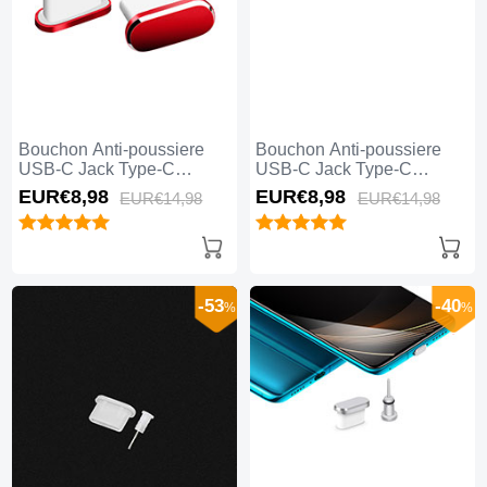
Bouchon Anti-poussiere
Bouchon Anti-poussiere
USB-C Jack Type-C
USB-C Jack Type-C
Universel H06 pour Apple
Universel H05 pour Apple
EUR€8,
98
EUR€8,
98
EUR€14,
98
EUR€14,
98
iPhone 15 Plus Rouge
iPhone 15 Plus Or Rose
-53
-40
%
%