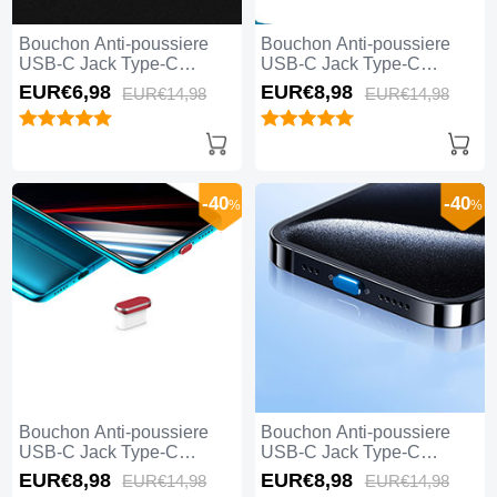
Bouchon Anti-poussiere
Bouchon Anti-poussiere
USB-C Jack Type-C
USB-C Jack Type-C
Universel H04 pour Apple
Universel H03 pour Apple
EUR€6,
98
EUR€8,
98
EUR€14,
98
EUR€14,
98
iPhone 15 Plus Blanc
iPhone 15 Plus Argent
-40
-40
%
%
Bouchon Anti-poussiere
Bouchon Anti-poussiere
USB-C Jack Type-C
USB-C Jack Type-C
Universel H02 pour Apple
Universel H01 pour Apple
EUR€8,
98
EUR€8,
98
EUR€14,
98
EUR€14,
98
iPhone 15 Plus Rouge
iPhone 15 Plus Bleu