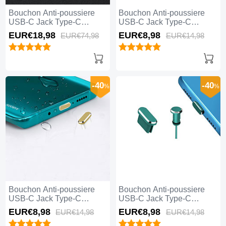
Bouchon Anti-poussiere
Bouchon Anti-poussiere
USB-C Jack Type-C
USB-C Jack Type-C
Universel 5PCS H02 pour
Universel H17 pour Apple
EUR€18,
98
EUR€8,
98
EUR€74,
98
EUR€14,
98
Apple iPhone 15 Plus Noir
iPhone 15 Plus Bleu
-40
-40
%
%
Bouchon Anti-poussiere
Bouchon Anti-poussiere
USB-C Jack Type-C
USB-C Jack Type-C
Universel H16 pour Apple
Universel H15 pour Apple
EUR€8,
98
EUR€8,
98
EUR€14,
98
EUR€14,
98
iPhone 15 Plus Or
iPhone 15 Plus Vert