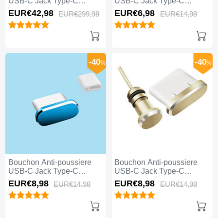
USB-C Jack Type-C
USB-C Jack Type-C
Universel 20PCS pour
Universel H11 pour Apple
EUR€42,
98
EUR€6,
98
EUR€299,
98
EUR€14,
98
Apple iPhone 15 Plus Noir
iPhone 15 Plus Noir
-40
-40
%
%
Bouchon Anti-poussiere
Bouchon Anti-poussiere
USB-C Jack Type-C
USB-C Jack Type-C
Universel H10 pour Apple
Universel H09 pour Apple
EUR€8,
98
EUR€8,
98
EUR€14,
98
EUR€14,
98
iPhone 15 Plus Bleu
iPhone 15 Plus Or