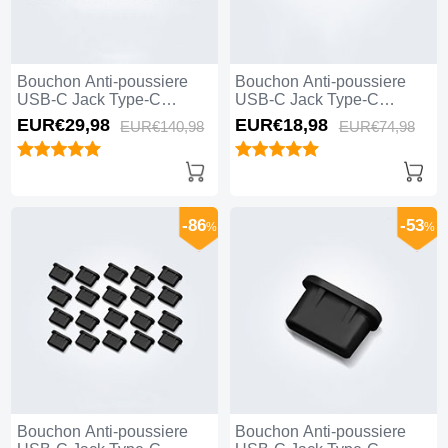
Bouchon Anti-poussiere
Bouchon Anti-poussiere
USB-C Jack Type-C
USB-C Jack Type-C
Universel 10PCS pour
Universel 5PCS pour
EUR€29,
98
EUR€18,
98
EUR€140,
98
EUR€74,
98
Apple iPhone 15 Plus Noir
Apple iPhone 15 Plus
Blanc
-86
-53
%
%
Bouchon Anti-poussiere
Bouchon Anti-poussiere