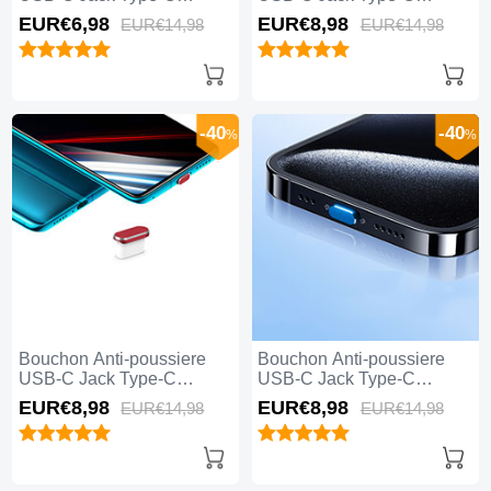
Universel H04 pour Apple
Universel H03 pour Apple
EUR€6,
98
EUR€8,
98
EUR€14,
98
EUR€14,
98
iPhone 15 Plus Blanc
iPhone 15 Plus Argent
-40
-40
%
%
Bouchon Anti-poussiere
Bouchon Anti-poussiere
USB-C Jack Type-C
USB-C Jack Type-C
Universel H02 pour Apple
Universel H01 pour Apple
EUR€8,
98
EUR€8,
98
EUR€14,
98
EUR€14,
98
iPhone 15 Plus Rouge
iPhone 15 Plus Bleu