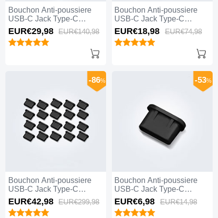
Bouchon Anti-poussiere
Bouchon Anti-poussiere
USB-C Jack Type-C
USB-C Jack Type-C
Universel 10PCS pour
Universel 5PCS pour
EUR€29,
98
EUR€18,
98
EUR€140,
98
EUR€74,
98
Apple iPhone 15 Plus Noir
Apple iPhone 15 Plus
Blanc
-86
-53
%
%
Bouchon Anti-poussiere
Bouchon Anti-poussiere
USB-C Jack Type-C
USB-C Jack Type-C
Universel 20PCS pour
Universel H11 pour Apple
EUR€42,
98
EUR€6,
98
EUR€299,
98
EUR€14,
98
Apple iPhone 15 Plus Noir
iPhone 15 Plus Noir