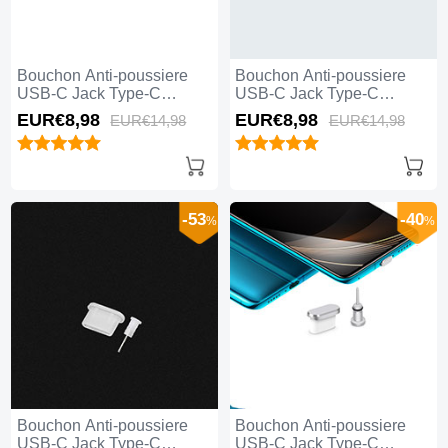
Bouchon Anti-poussiere
Bouchon Anti-poussiere
USB-C Jack Type-C
USB-C Jack Type-C
Universel H06 pour Apple
Universel H05 pour Apple
EUR€8,
98
EUR€8,
98
EUR€14,
98
EUR€14,
98
iPhone 15 Plus Rouge
iPhone 15 Plus Or Rose
-53
-40
%
%
Bouchon Anti-poussiere
Bouchon Anti-poussiere
USB-C Jack Type-C
USB-C Jack Type-C