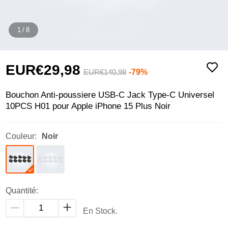
1
/
8
EUR€29,
98
-79%
EUR€140,
98
Bouchon Anti-poussiere USB-C Jack Type-C Universel
10PCS H01 pour Apple iPhone 15 Plus Noir
Couleur:
Noir
Quantité:
En Stock.