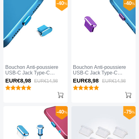
-40
-40
%
%
Bouchon Anti-poussiere
Bouchon Anti-poussiere
USB-C Jack Type-C
USB-C Jack Type-C
Universel H14 pour Apple
Universel H13 pour Apple
EUR€8,
98
EUR€8,
98
EUR€14,
98
EUR€14,
98
iPhone 15 Plus Bleu
iPhone 15 Plus Violet
-40
-75
%
%