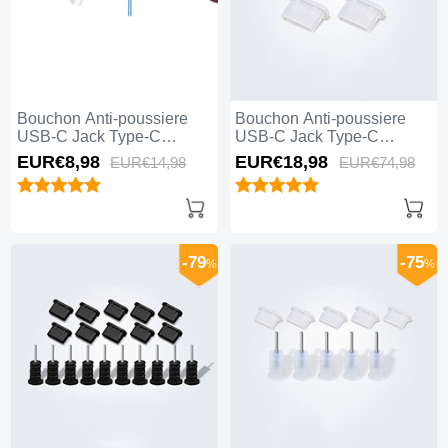
Bouchon Anti-poussiere
Bouchon Anti-poussiere
USB-C Jack Type-C
USB-C Jack Type-C
Universel H12 pour Apple
Universel 5PCS H01 pour
EUR€8,
98
EUR€18,
98
EUR€14,
98
EUR€74,
98
iPhone 15 Plus Bleu
Apple iPhone 15 Plus
Blanc
-79
-75
%
%