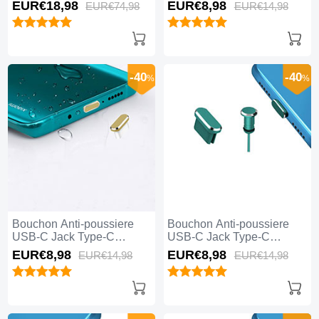
Universel 5PCS H02 pour
Universel H17 pour Apple
EUR€18,
98
EUR€8,
98
EUR€74,
98
EUR€14,
98
Apple iPhone 15 Plus Noir
iPhone 15 Plus Bleu
-40
-40
%
%
Bouchon Anti-poussiere
Bouchon Anti-poussiere
USB-C Jack Type-C
USB-C Jack Type-C
Universel H16 pour Apple
Universel H15 pour Apple
EUR€8,
98
EUR€8,
98
EUR€14,
98
EUR€14,
98
iPhone 15 Plus Or
iPhone 15 Plus Vert