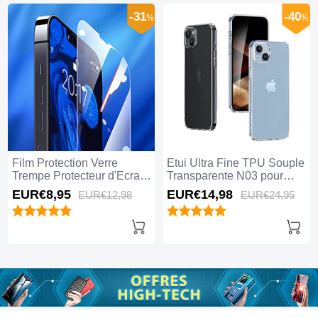
-31
-40
%
%
Film Protection Verre
Etui Ultra Fine TPU Souple
Trempe Protecteur d'Ecran
Transparente N03 pour
pour Apple iPhone 15 Plus
Apple iPhone 15 Plus Clair
EUR€8,
95
EUR€14,
98
EUR€12,
98
EUR€24,
95
Clair