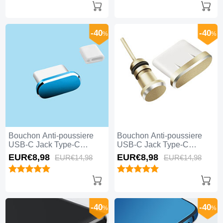
-40
-40
%
%
Bouchon Anti-poussiere
Bouchon Anti-poussiere
USB-C Jack Type-C
USB-C Jack Type-C
Universel H10 pour Apple
Universel H09 pour Apple
EUR€8,
98
EUR€8,
98
EUR€14,
98
EUR€14,
98
iPhone 15 Plus Bleu
iPhone 15 Plus Or
-40
-40
%
%