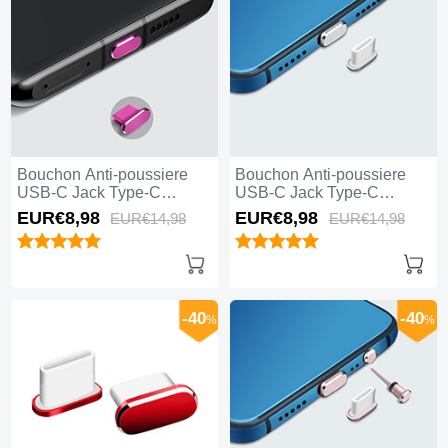
Bouchon Anti-poussiere
Bouchon Anti-poussiere
USB-C Jack Type-C
USB-C Jack Type-C
Universel H08 pour Apple
Universel H07 pour Apple
EUR€8,
98
EUR€8,
98
EUR€14,
98
EUR€14,
98
iPhone 15 Plus Rose
iPhone 15 Plus Argent
Rouge
-40
-40
%
%