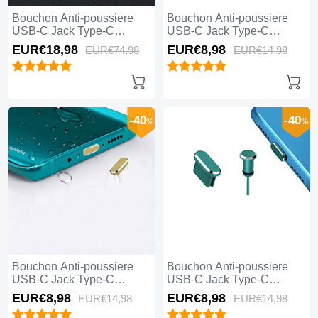
Bouchon Anti-poussiere
Bouchon Anti-poussiere
USB-C Jack Type-C
USB-C Jack Type-C
Universel 5PCS H02 pour
Universel H17 pour Apple
EUR€18,
98
EUR€8,
98
EUR€74,
98
EUR€14,
98
Apple iPhone 15 Plus Noir
iPhone 15 Plus Bleu
-40
-40
%
%
Bouchon Anti-poussiere
Bouchon Anti-poussiere
USB-C Jack Type-C
USB-C Jack Type-C
Universel H16 pour Apple
Universel H15 pour Apple
EUR€8,
98
EUR€8,
98
EUR€14,
98
EUR€14,
98
iPhone 15 Plus Or
iPhone 15 Plus Vert