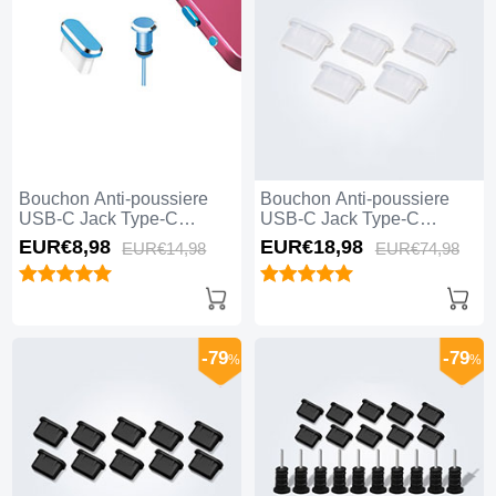
Bouchon Anti-poussiere
Bouchon Anti-poussiere
USB-C Jack Type-C
USB-C Jack Type-C
Universel H12 pour Apple
Universel 5PCS H01 pour
EUR€8,
98
EUR€18,
98
EUR€14,
98
EUR€74,
98
iPhone 15 Plus Bleu
Apple iPhone 15 Plus
Blanc
-79
-79
%
%