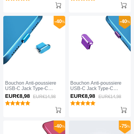
-40
-40
%
%
Bouchon Anti-poussiere
Bouchon Anti-poussiere
USB-C Jack Type-C
USB-C Jack Type-C
Universel H14 pour Apple
Universel H13 pour Apple
EUR€8,
98
EUR€8,
98
EUR€14,
98
EUR€14,
98
iPhone 15 Plus Bleu
iPhone 15 Plus Violet
-40
-75
%
%