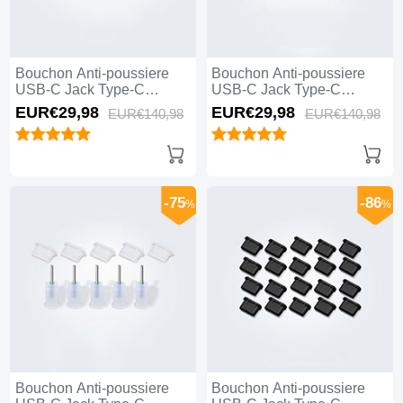
Bouchon Anti-poussiere
Bouchon Anti-poussiere
USB-C Jack Type-C
USB-C Jack Type-C
Universel 10PCS H01 pour
Universel 10PCS pour
EUR€29,
98
EUR€29,
98
EUR€140,
98
EUR€140,
98
Apple iPhone 15 Plus Noir
Apple iPhone 15 Plus Noir
-75
-86
%
%
Bouchon Anti-poussiere
Bouchon Anti-poussiere