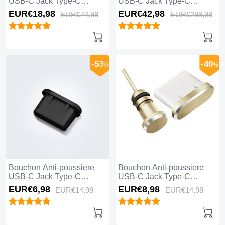
USB-C Jack Type-C
USB-C Jack Type-C
Universel 5PCS pour
Universel 20PCS pour
EUR€18,
98
EUR€42,
98
EUR€74,
98
EUR€299,
98
Apple iPhone 15 Plus
Apple iPhone 15 Plus Noir
Blanc
-53
-40
%
%
Bouchon Anti-poussiere
Bouchon Anti-poussiere
USB-C Jack Type-C
USB-C Jack Type-C
Universel H11 pour Apple
Universel H09 pour Apple
EUR€6,
98
EUR€8,
98
EUR€14,
98
EUR€14,
98
iPhone 15 Plus Noir
iPhone 15 Plus Or