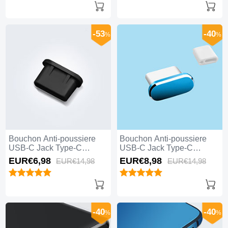
-53
-40
%
%
Bouchon Anti-poussiere
Bouchon Anti-poussiere
USB-C Jack Type-C
USB-C Jack Type-C
Universel H11 pour Apple
Universel H10 pour Apple
EUR€6,
98
EUR€8,
98
EUR€14,
98
EUR€14,
98
iPhone 15 Pro Max Noir
iPhone 15 Pro Max Bleu
-40
-40
%
%