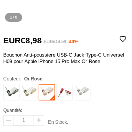
1
/
8
EUR€8,
98
-40%
EUR€14,
98
Bouchon Anti-poussiere USB-C Jack Type-C Universel
H09 pour Apple iPhone 15 Pro Max Or Rose
Couleur:
Or Rose
Quantité:
En Stock.