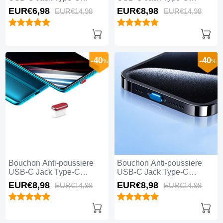
Universel H04 pour Apple
Universel H03 pour Apple
EUR€6,
98
EUR€8,
98
EUR€14,
98
EUR€14,
98
iPhone 15 Pro Max Blanc
iPhone 15 Pro Max Argent
-40
-40
%
%
Bouchon Anti-poussiere
Bouchon Anti-poussiere
USB-C Jack Type-C
USB-C Jack Type-C
Universel H02 pour Apple
Universel H01 pour Apple
EUR€8,
98
EUR€8,
98
EUR€14,
98
EUR€14,
98
iPhone 15 Pro Max Rouge
iPhone 15 Pro Max Bleu