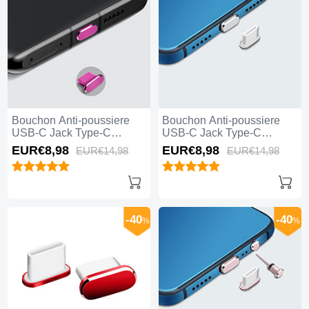
Bouchon Anti-poussiere
Bouchon Anti-poussiere
USB-C Jack Type-C
USB-C Jack Type-C
Universel H08 pour Apple
Universel H07 pour Apple
EUR€8,
98
EUR€8,
98
EUR€14,
98
EUR€14,
98
iPhone 15 Pro Max Rose
iPhone 15 Pro Max Argent
Rouge
-40
-40
%
%