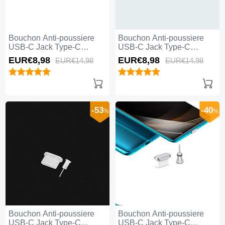
Bouchon Anti-poussiere
Bouchon Anti-poussiere
USB-C Jack Type-C
USB-C Jack Type-C
Universel H06 pour Apple
Universel H05 pour Apple
EUR€8,
98
EUR€8,
98
EUR€14,
98
EUR€14,
98
iPhone 15 Pro Max Rouge
iPhone 15 Pro Max Or
Rose
-53
-40
%
%
Bouchon Anti-poussiere
Bouchon Anti-poussiere
USB-C Jack Type-C
USB-C Jack Type-C