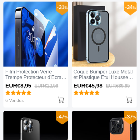
-31
-34
%
%
Film Protection Verre
Coque Bumper Luxe Metal
Trempe Protecteur d'Ecran
et Plastique Etui Housse
pour Apple iPhone 15 Pro
avec Mag-Safe Magnetic
EUR€8,
95
EUR€45,
98
EUR€12,
98
EUR€69,
99
Max Clair
Magnetique LK5 pour
Apple iPhone 15 Pro Max
Bleu
6 Vendus
-47
-37
%
%