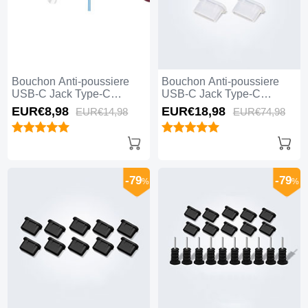
Bouchon Anti-poussiere
Bouchon Anti-poussiere
USB-C Jack Type-C
USB-C Jack Type-C
Universel H12 pour Apple
Universel 5PCS H01 pour
EUR€8,
98
EUR€18,
98
EUR€14,
98
EUR€74,
98
iPhone 15 Pro Max Bleu
Apple iPhone 15 Pro Max
Blanc
-79
-79
%
%