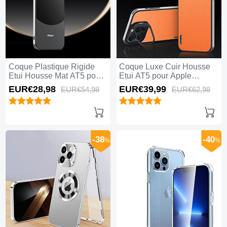
Coque Plastique Rigide
Coque Luxe Cuir Housse
Etui Housse Mat AT5 pour
Etui AT5 pour Apple
Apple iPhone 15 Pro Max
iPhone 15 Pro Max Orange
EUR€28,
98
EUR€39,
99
EUR€54,
98
EUR€62,
98
Noir
-38
-40
%
%