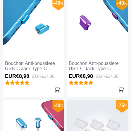
-40
-40
%
%
Bouchon Anti-poussiere
Bouchon Anti-poussiere
USB-C Jack Type-C
USB-C Jack Type-C
Universel H14 pour Apple
Universel H13 pour Apple
EUR€8,
98
EUR€8,
98
EUR€14,
98
EUR€14,
98
iPhone 15 Pro Max Bleu
iPhone 15 Pro Max Violet
-40
-75
%
%