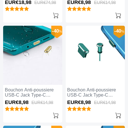
Universel 5PCS H02 pour
Universel H17 pour Apple
EUR€18,
98
EUR€8,
98
EUR€74,
98
EUR€14,
98
Apple iPhone 15 Pro Max
iPhone 15 Pro Max Bleu
Noir
-40
-40
%
%
Bouchon Anti-poussiere
Bouchon Anti-poussiere
USB-C Jack Type-C
USB-C Jack Type-C
Universel H16 pour Apple
Universel H15 pour Apple
EUR€8,
98
EUR€8,
98
EUR€14,
98
EUR€14,
98
iPhone 15 Pro Max Or
iPhone 15 Pro Max Vert