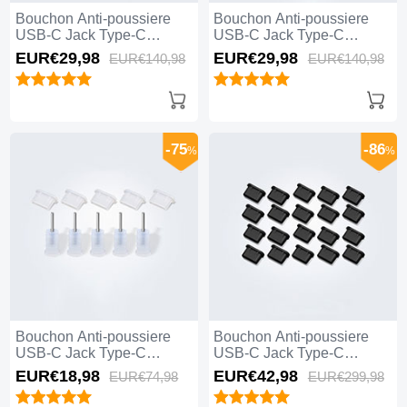
Bouchon Anti-poussiere
Bouchon Anti-poussiere
USB-C Jack Type-C
USB-C Jack Type-C
Universel 10PCS H01 pour
Universel 10PCS pour
EUR€29,
98
EUR€29,
98
EUR€140,
98
EUR€140,
98
Apple iPhone 15 Pro Max
Apple iPhone 15 Pro Max
Noir
Noir
-75
-86
%
%
Bouchon Anti-poussiere
Bouchon Anti-poussiere
USB-C Jack Type-C
USB-C Jack Type-C
Universel 5PCS pour
Universel 20PCS pour
EUR€18,
98
EUR€42,
98
EUR€74,
98
EUR€299,
98
Apple iPhone 15 Pro Max
Apple iPhone 15 Pro Max
Blanc
Noir