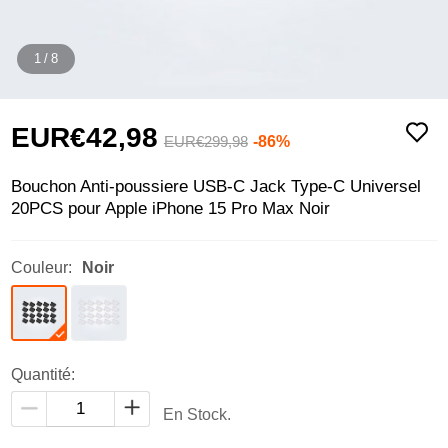
1
/
8
EUR€42,
98
-86%
EUR€299,
98
Bouchon Anti-poussiere USB-C Jack Type-C Universel
20PCS pour Apple iPhone 15 Pro Max Noir
Couleur:
Noir
Quantité:
En Stock.