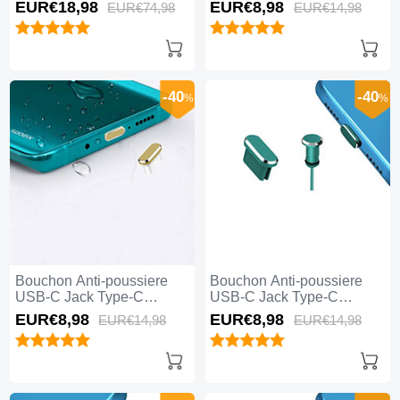
Universel 5PCS H02 pour
Universel H17 pour Apple
EUR€18,
98
EUR€8,
98
EUR€74,
98
EUR€14,
98
Apple iPhone 15 Pro Max
iPhone 15 Pro Max Bleu
Noir
-40
-40
%
%
Bouchon Anti-poussiere
Bouchon Anti-poussiere
USB-C Jack Type-C
USB-C Jack Type-C
Universel H16 pour Apple
Universel H15 pour Apple
EUR€8,
98
EUR€8,
98
EUR€14,
98
EUR€14,
98
iPhone 15 Pro Max Or
iPhone 15 Pro Max Vert