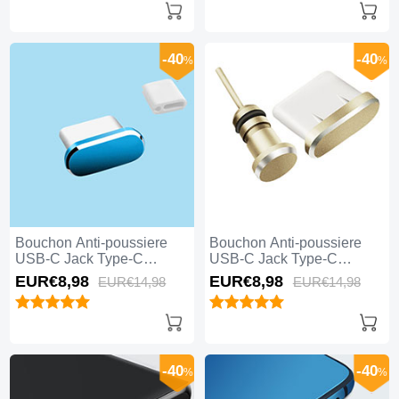
-40
-40
%
%
Bouchon Anti-poussiere
Bouchon Anti-poussiere
USB-C Jack Type-C
USB-C Jack Type-C
Universel H10 pour Apple
Universel H09 pour Apple
EUR€8,
98
EUR€8,
98
EUR€14,
98
EUR€14,
98
iPhone 15 Pro Max Bleu
iPhone 15 Pro Max Or
-40
-40
%
%