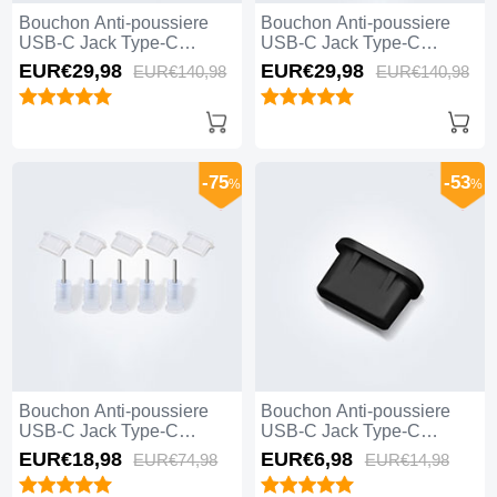
Bouchon Anti-poussiere
Bouchon Anti-poussiere
USB-C Jack Type-C
USB-C Jack Type-C
Universel 10PCS H01 pour
Universel 10PCS pour
EUR€29,
98
EUR€29,
98
EUR€140,
98
EUR€140,
98
Apple iPhone 15 Pro Max
Apple iPhone 15 Pro Max
Noir
Noir
-75
-53
%
%
Bouchon Anti-poussiere
Bouchon Anti-poussiere
USB-C Jack Type-C
USB-C Jack Type-C
Universel 5PCS pour
Universel H11 pour Apple
EUR€18,
98
EUR€6,
98
EUR€74,
98
EUR€14,
98
Apple iPhone 15 Pro Max
iPhone 15 Pro Max Noir
Blanc