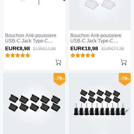
Bouchon Anti-poussiere
Bouchon Anti-poussiere
USB-C Jack Type-C
USB-C Jack Type-C
Universel H12 pour Apple
Universel 5PCS H01 pour
EUR€8,
98
EUR€18,
98
EUR€14,
98
EUR€74,
98
iPhone 15 Pro Max Bleu
Apple iPhone 15 Pro Max
Blanc
-79
-79
%
%