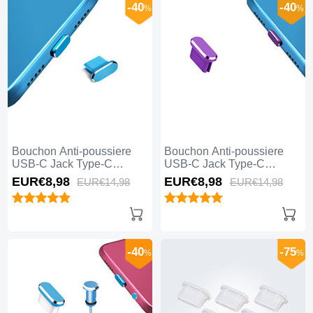
-40
-40
%
%
Bouchon Anti-poussiere
Bouchon Anti-poussiere
USB-C Jack Type-C
USB-C Jack Type-C
Universel H14 pour Apple
Universel H13 pour Apple
EUR€8,
98
EUR€8,
98
EUR€14,
98
EUR€14,
98
iPhone 15 Pro Max Bleu
iPhone 15 Pro Max Violet
-40
-75
%
%