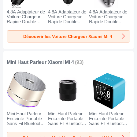
4.8A Adaptateur de
4.8A Adaptateur de
4.8A Adaptateur de
Voiture Chargeur
Voiture Chargeur
Voiture Chargeur
Rapide Double
Rapide Double
Rapide Double
USB Port Universel
USB Port Universel
USB Port Universel
K10 pour Xiaomi Mi
K07 pour Xiaomi Mi
K08 pour Xiaomi Mi
Découvrir les Voiture Chargeur Xiaomi Mi 4
4 Noir
4 Rouge
4 Argent
Mini Haut Parleur Xiaomi Mi 4
(93)
Mini Haut Parleur
Mini Haut Parleur
Mini Haut Parleur
Enceinte Portable
Enceinte Portable
Enceinte Portable
Sans Fil Bluetooth
Sans Fil Bluetooth
Sans Fil Bluetooth
Haut-Parleur K01
Haut-Parleur K09
Haut-Parleur K08
pour Xiaomi Mi 4
pour Xiaomi Mi 4
pour Xiaomi Mi 4