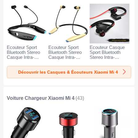
Ecouteur Sport
Ecouteur Sport
Ecouteur Casque
Bluetooth Stereo
Bluetooth Stereo
Sport Bluetooth
Casque Intra-
Casque Intra-
Stereo Intra-
auriculaire Sans fil
auriculaire Sans fil
auriculaire Sans fil
Oreillette H52 pour
Oreillette H51 pour
Oreillette H53 pour
Découvrir les Casques & Écouteurs Xiaomi Mi 4
Xiaomi Mi 4 Noir
Xiaomi Mi 4 Or
Xiaomi Mi 4 Noir
Voiture Chargeur Xiaomi Mi 4
(43)