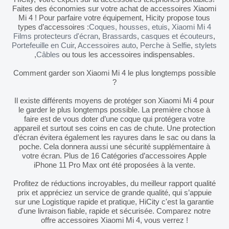
Faites des économies sur votre achat de accessoires Xiaomi
Mi 4 ! Pour parfaire votre équipement, Hicity propose tous
types d’accessoires :
Coques, housses, etuis
,
Xiaomi Mi 4
Films protecteurs d'écran
,
Brassards
,
casques et écouteurs
,
Portefeuille en Cuir
,
Accessoires auto
,
Perche à Selfie
,
stylets
,
Câbles
ou tous les accessoires indispensables.
Comment garder son Xiaomi Mi 4 le plus longtemps possible
?
Il existe différents moyens de protéger son Xiaomi Mi 4 pour
le garder le plus longtemps possible. La première chose à
faire est de vous doter d’une coque qui protégera votre
appareil et surtout ses coins en cas de chute. Une protection
d’écran évitera également les rayures dans le sac ou dans la
poche. Cela donnera aussi une sécurité supplémentaire à
votre écran. Plus de 16 Catégories d’accessoires Apple
iPhone 11 Pro Max ont été proposées à la vente.
Profitez de réductions incroyables, du meilleur rapport qualité
prix et appréciez un service de grande qualité, qui s’appuie
sur une Logistique rapide et pratique, HiCity c'est la garantie
d'une livraison fiable, rapide et sécurisée. Comparez notre
offre accessoires Xiaomi Mi 4, vous verrez !