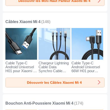
Découvrir les Mini Haut Parleur Xiaomi Mi 4
Or
Noir
Bleu
Câbles Xiaomi Mi 4
(146)
Cable Type-C
Chargeur Lightning
Cable Type-C
Android Universel
Cable Data
Android Universel
H01 pour Xiaomi Mi
Synchro Cable
66W H01 pour
4 Gris Fonce
Android Micro USB
Xiaomi Mi 4 Noir
Type-C 100W H01
Découvrir les Câbles Xiaomi Mi 4
pour Xiaomi Mi 4
Noir
Bouchon Anti-Poussiere Xiaomi Mi 4
(174)