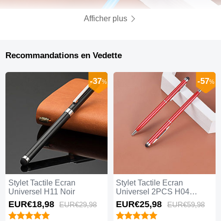
Afficher plus
Recommandations en Vedette
-37
-57
%
%
Stylet Tactile Ecran
Stylet Tactile Ecran
Universel H11 Noir
Universel 2PCS H04
Rouge
EUR€18,
98
EUR€25,
98
EUR€29,
98
EUR€59,
98