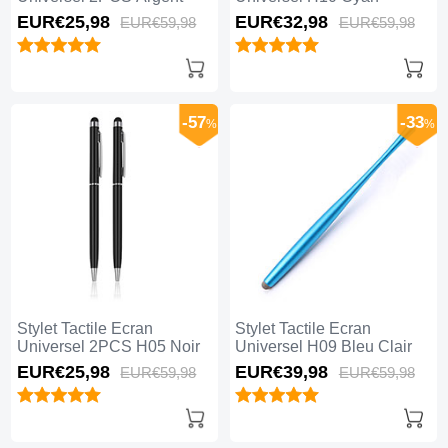
EUR€25,
98
EUR€32,
98
EUR€59,
98
EUR€59,
98
-57
-33
%
%
Stylet Tactile Ecran
Stylet Tactile Ecran
Universel 2PCS H05 Noir
Universel H09 Bleu Clair
EUR€25,
98
EUR€39,
98
EUR€59,
98
EUR€59,
98