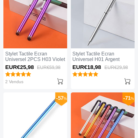
Stylet Tactile Ecran
Stylet Tactile Ecran
Universel 2PCS H03 Violet
Universel H01 Argent
EUR€25,
98
EUR€18,
98
EUR€59,
98
EUR€29,
98
2 Vendus
-57
-71
%
%