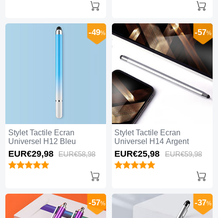
-49
-57
%
%
Stylet Tactile Ecran
Stylet Tactile Ecran
Universel H12 Bleu
Universel H14 Argent
EUR€29,
98
EUR€25,
98
EUR€58,
98
EUR€59,
98
-57
-37
%
%