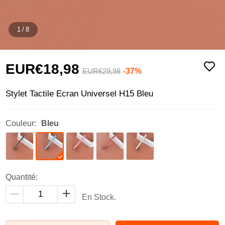
1
/
8
EUR€18,
98
-37%
EUR€29,
98
Stylet Tactile Ecran Universel H15 Bleu
Couleur:
Bleu
Quantité:
En Stock.