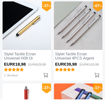
-37
-67
%
%
Stylet Tactile Ecran
Stylet Tactile Ecran
Universel H08 Or
Universel 4PCS Argent
EUR€18,
98
EUR€39,
98
EUR€29,
98
EUR€119,
98
1 Vendus
-37
-57
%
%