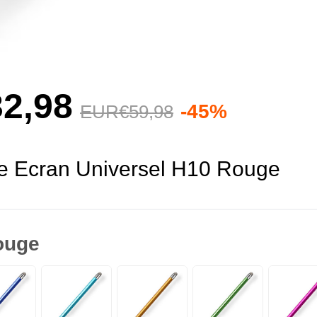
2,
98
-45%
EUR€59,
98
ile Ecran Universel H10 Rouge
ouge