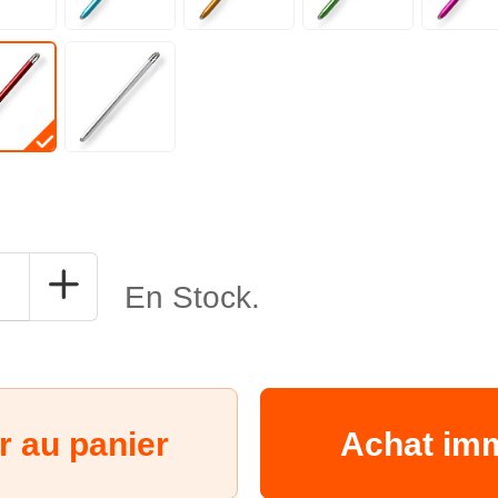
En Stock.
r au panier
Achat im