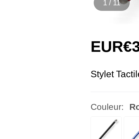
1
/
11
EUR€3
Stylet Tact
Couleur:
R