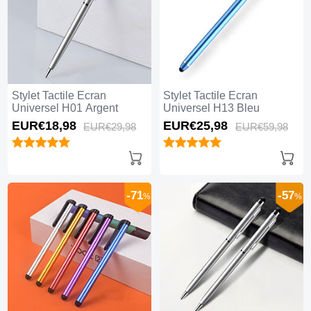
Stylet Tactile Ecran
Stylet Tactile Ecran
Universel H01 Argent
Universel H13 Bleu
EUR€18,
98
EUR€25,
98
EUR€29,
98
EUR€59,
98
-71
-57
%
%