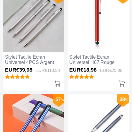
Stylet Tactile Ecran
Stylet Tactile Ecran
Universel 4PCS Argent
Universel H07 Rouge
EUR€39,
98
EUR€18,
98
EUR€119,
98
EUR€29,
98
-57
-38
%
%