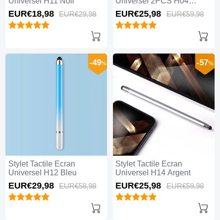
Universel H11 Noir
Universel 2PCS H04
Rouge
EUR€18,
98
EUR€25,
98
EUR€29,
98
EUR€59,
98
-49
-57
%
%
Stylet Tactile Ecran
Stylet Tactile Ecran
Universel H12 Bleu
Universel H14 Argent
EUR€29,
98
EUR€25,
98
EUR€58,
98
EUR€59,
98