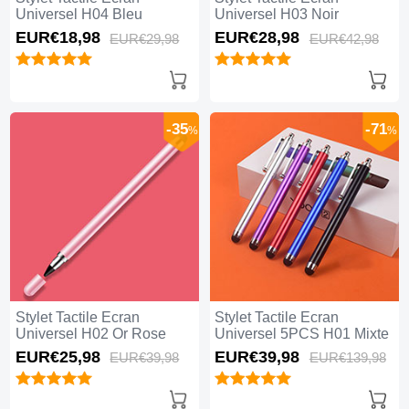
Universel H04 Bleu
Universel H03 Noir
EUR€18,
98
EUR€28,
98
EUR€29,
98
EUR€42,
98
-35
-71
%
%
Stylet Tactile Ecran
Stylet Tactile Ecran
Universel H02 Or Rose
Universel 5PCS H01 Mixte
EUR€25,
98
EUR€39,
98
EUR€39,
98
EUR€139,
98