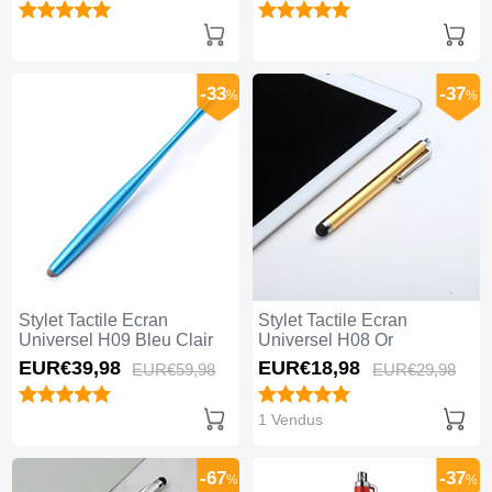
-33
-37
%
%
Stylet Tactile Ecran
Stylet Tactile Ecran
Universel H09 Bleu Clair
Universel H08 Or
EUR€39,
98
EUR€18,
98
EUR€59,
98
EUR€29,
98
1 Vendus
-67
-37
%
%