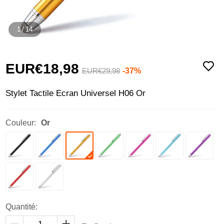
1
/
14
EUR€18,
98
-37%
EUR€29,
98
Stylet Tactile Ecran Universel H06 Or
Couleur:
Or
Quantité: