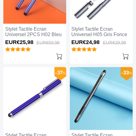
Stylet Tactile Ecran
Stylet Tactile Ecran
Universel 2PCS H02 Bleu
Universel H05 Gris Fonce
EUR€25,
98
EUR€24,
98
EUR€59,
98
EUR€39,
98
-37
-33
%
%
Stylet Tactile Ecran
Stylet Tactile Ecran