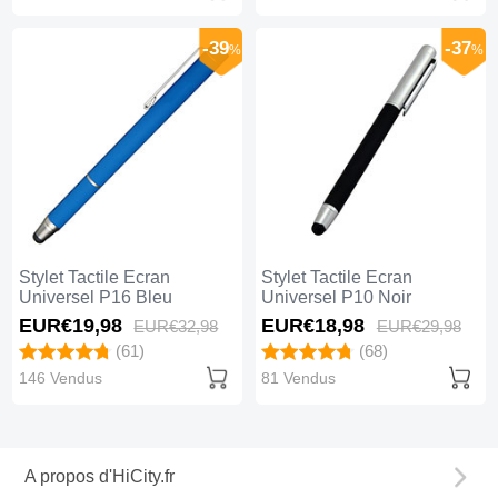
-39
-37
%
%
Stylet Tactile Ecran
Stylet Tactile Ecran
Universel P16 Bleu
Universel P10 Noir
EUR€19,
98
EUR€18,
98
EUR€32,
98
EUR€29,
98
(61)
(68)
146 Vendus
81 Vendus
A propos d'HiCity.fr