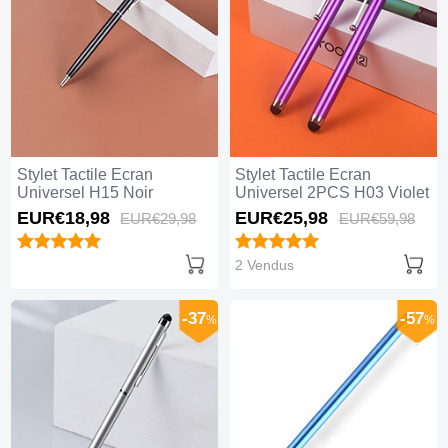
Stylet Tactile Ecran
Stylet Tactile Ecran
Universel H15 Noir
Universel 2PCS H03 Violet
EUR€18,
98
EUR€25,
98
EUR€29,
98
EUR€59,
98
2 Vendus
-37
-57
%
%