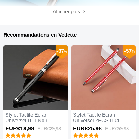
Afficher plus
Recommandations en Vedette
-37
-57
%
%
Stylet Tactile Ecran
Stylet Tactile Ecran
Universel H11 Noir
Universel 2PCS H04
Rouge
EUR€18,
98
EUR€25,
98
EUR€29,
98
EUR€59,
98