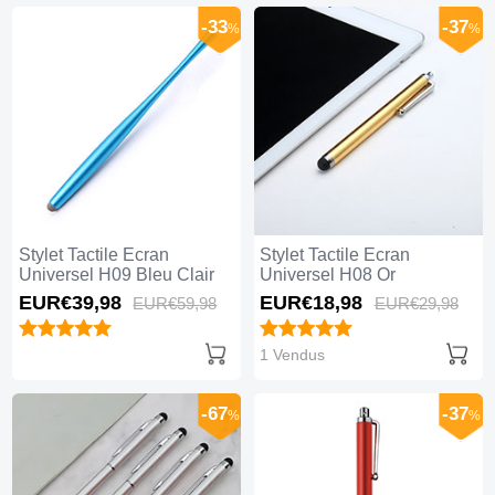
-33
-37
%
%
Stylet Tactile Ecran
Stylet Tactile Ecran
Universel H09 Bleu Clair
Universel H08 Or
EUR€39,
98
EUR€18,
98
EUR€59,
98
EUR€29,
98
1 Vendus
-67
-37
%
%