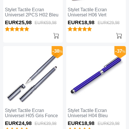
Stylet Tactile Ecran
Stylet Tactile Ecran
Universel 2PCS H02 Bleu
Universel H06 Vert
EUR€25,
98
EUR€18,
98
EUR€59,
98
EUR€29,
98
-38
-37
%
%
Stylet Tactile Ecran
Stylet Tactile Ecran
Universel H05 Gris Fonce
Universel H04 Bleu
EUR€24,
98
EUR€18,
98
EUR€39,
98
EUR€29,
98