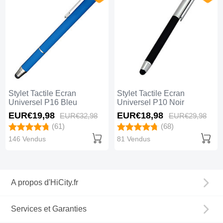
Stylet Tactile Ecran
Stylet Tactile Ecran
Universel P16 Bleu
Universel P10 Noir
EUR€19,
98
EUR€18,
98
EUR€32,
98
EUR€29,
98
(61)
(68)
146 Vendus
81 Vendus
A propos d'HiCity.fr
Services et Garanties