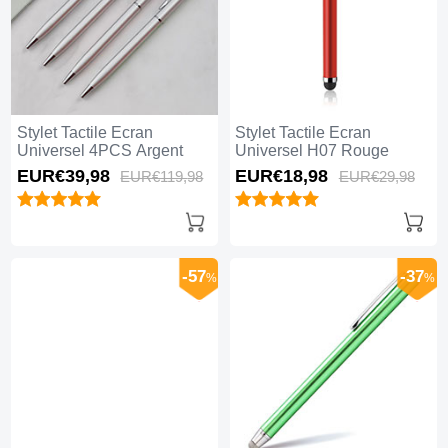
Stylet Tactile Ecran
Stylet Tactile Ecran
Universel 4PCS Argent
Universel H07 Rouge
EUR€39,
98
EUR€18,
98
EUR€119,
98
EUR€29,
98
-57
-37
%
%