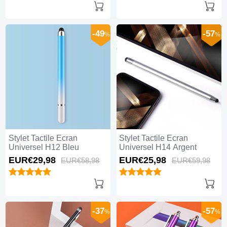
-49
-57
%
%
Stylet Tactile Ecran
Stylet Tactile Ecran
Universel H12 Bleu
Universel H14 Argent
EUR€29,
98
EUR€25,
98
EUR€58,
98
EUR€59,
98
-37
-57
%
%