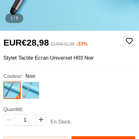
1
/
8
EUR€28,
98
-33%
EUR€42,
98
Stylet Tactile Ecran Universel H03 Noir
Couleur:
Noir
Quantité:
En Stock.