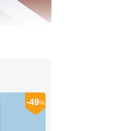
-49
%