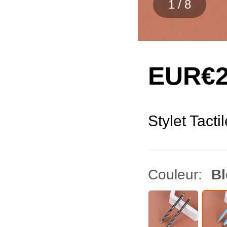
1
/
8
EUR€2
Stylet Tact
Couleur:
Bl