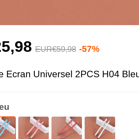
5,
98
-57%
EUR€59,
98
ile Ecran Universel 2PCS H04 Ble
eu