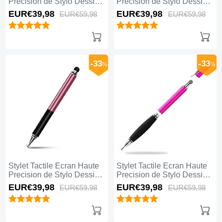
Precision de Stylo Dessin
Precision de Stylo Dessin
Universel H01 Or
Universel H02 Or
EUR€39,
98
EUR€39,
98
EUR€59,
98
EUR€59,
98
-33
-33
%
%
Stylet Tactile Ecran Haute
Stylet Tactile Ecran Haute
Precision de Stylo Dessin
Precision de Stylo Dessin
Universel H04 Or Rose
Universel H03 Rose Rouge
EUR€39,
98
EUR€39,
98
EUR€59,
98
EUR€59,
98