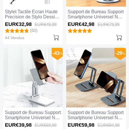
Stylet Tactile Ecran Haute
Support de Bureau Support
Precision de Stylo Dessin
Smartphone Universel N27
Universel P11 Argent
Argent
EUR€32,
98
EUR€42,
98
EUR€49,
99
EUR€79,
99
(60)
44 Vendus
-43
-29
%
%
Support de Bureau Support
Support de Bureau Support
Smartphone Universel N26
Smartphone Universel N25
Blanc
Noir
EUR€39,
98
EUR€59,
98
EUR€69,
99
EUR€84,
99