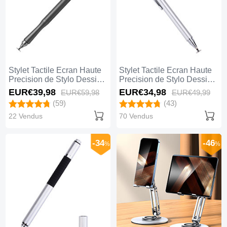
Stylet Tactile Ecran Haute
Stylet Tactile Ecran Haute
Precision de Stylo Dessin
Precision de Stylo Dessin
Universel P13 Noir
Universel P12 Argent
EUR€39,
98
EUR€34,
98
EUR€59,
98
EUR€49,
99
(59)
(43)
22 Vendus
70 Vendus
-34
-46
%
%