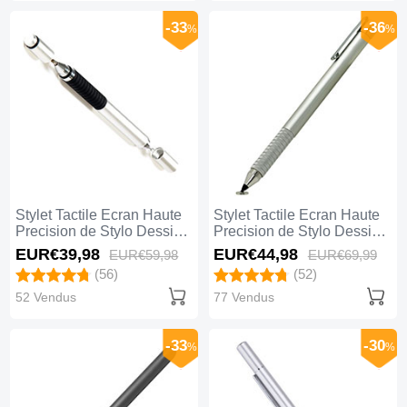
-33
-36
%
%
Stylet Tactile Ecran Haute
Stylet Tactile Ecran Haute
Precision de Stylo Dessin
Precision de Stylo Dessin
Universel P15 Argent
Universel P14 Argent
EUR€39,
98
EUR€44,
98
EUR€59,
98
EUR€69,
99
(56)
(52)
52 Vendus
77 Vendus
-33
-30
%
%