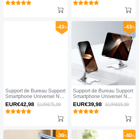
-43
-43
%
%
Support de Bureau Support
Support de Bureau Support
Smartphone Universel N24
Smartphone Universel N23
Noir
Argent
EUR€42,
98
EUR€39,
98
EUR€75,
99
EUR€69,
99
-36
-40
%
%