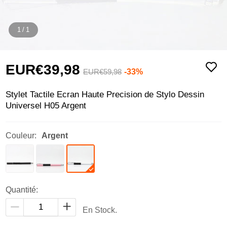
1
/
1
EUR€39,
98
-33%
EUR€59,
98
Stylet Tactile Ecran Haute Precision de Stylo Dessin
Universel H05 Argent
Couleur:
Argent
Quantité:
En Stock.