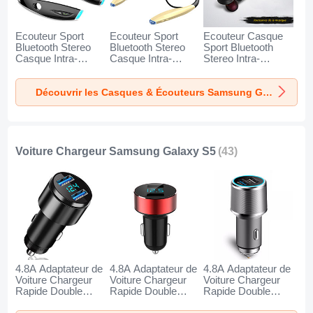
Ecouteur Sport
Ecouteur Sport
Ecouteur Casque
Bluetooth Stereo
Bluetooth Stereo
Sport Bluetooth
Casque Intra-
Casque Intra-
Stereo Intra-
auriculaire Sans fil
auriculaire Sans fil
auriculaire Sans fil
Oreillette H52 pour
Oreillette H51 pour
Oreillette H53 pour
Découvrir les Casques & Écouteurs Samsung Galaxy S5
Samsung Galaxy
Samsung Galaxy
Samsung Galaxy
S5 Noir
S5 Or
S5 Noir
Voiture Chargeur Samsung Galaxy S5
(43)
4.8A Adaptateur de
4.8A Adaptateur de
4.8A Adaptateur de
Voiture Chargeur
Voiture Chargeur
Voiture Chargeur
Rapide Double
Rapide Double
Rapide Double
USB Port Universel
USB Port Universel
USB Port Universel