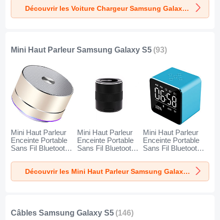
K10 pour Samsung
K07 pour Samsung
K08 pour Samsung
Découvrir les Voiture Chargeur Samsung Galaxy S5
Galaxy S5 Noir
Galaxy S5 Rouge
Galaxy S5 Argent
Mini Haut Parleur Samsung Galaxy S5
(93)
Mini Haut Parleur
Mini Haut Parleur
Mini Haut Parleur
Enceinte Portable
Enceinte Portable
Enceinte Portable
Sans Fil Bluetooth
Sans Fil Bluetooth
Sans Fil Bluetooth
Haut-Parleur K01
Haut-Parleur K09
Haut-Parleur K08
pour Samsung
pour Samsung
pour Samsung
Découvrir les Mini Haut Parleur Samsung Galaxy S5
Galaxy S5 Or
Galaxy S5 Noir
Galaxy S5 Bleu
Câbles Samsung Galaxy S5
(146)