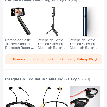
Perche de Selfie
Perche de Selfie
Perche de Selfie
Trepied Sans Fil
Trepied Sans Fil
Trepied Sans Fil
Bluetooth Baton de
Bluetooth Baton de
Bluetooth Baton de
Selfie Extensible de
Selfie Extensible de
Selfie Extensible de
Poche Universel
Poche Universel
Poche Universel
Découvrir les Perche à Selfie Samsung Galaxy S5
T34 pour Samsung
T32 pour Samsung
T31 pour Samsung
Galaxy S5 Or et
Galaxy S5 Noir
Galaxy S5 Bleu
Noir
Casques & Écouteurs Samsung Galaxy S5
(90)