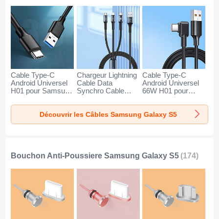
Cable Type-C
Chargeur Lightning
Cable Type-C
Android Universel
Cable Data
Android Universel
H01 pour Samsung
Synchro Cable
66W H01 pour
Galaxy S5 Gris
Android Micro USB
Samsung Galaxy
Fonce
Type-C 100W H01
S5 Noir
Découvrir les Câbles Samsung Galaxy S5
pour Samsung
Galaxy S5 Noir
Bouchon Anti-Poussiere Samsung Galaxy S5
(174)