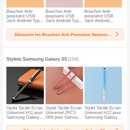
Bouchon Anti-
Bouchon Anti-
Bouchon Anti-
poussiere USB
poussiere USB
poussiere USB
Jack Android Type-
Jack Android Type-
Jack Android
C Universel pour
C Universel pour
Universel C02 pour
Samsung Galaxy
Samsung Galaxy
Samsung Galaxy
Découvrir les Bouchon Anti-Poussiere Samsung Galaxy S5
S5 Argent
S5 Or Rose
S5 Argent
Stylets Samsung Galaxy S5
(154)
Stylet Tactile Ecran
Stylet Tactile Ecran
Stylet Tactile Ecran
Universel H11 pour
Universel 2PCS
Universel H12 pour
Samsung Galaxy
H04 pour Samsung
Samsung Galaxy
S5 Noir
Galaxy S5 Rouge
S5 Bleu