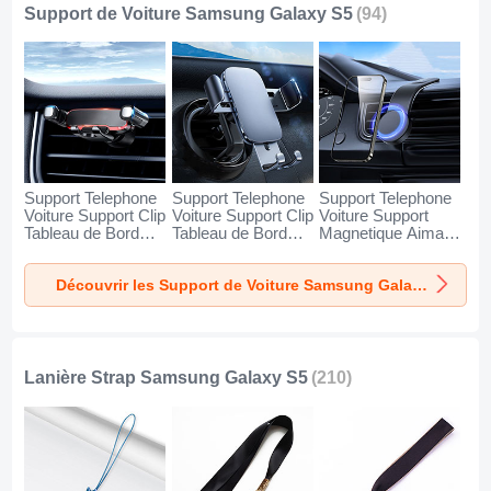
Support de Voiture Samsung Galaxy S5
(94)
Support Telephone
Support Telephone
Support Telephone
Voiture Support Clip
Voiture Support Clip
Voiture Support
Tableau de Bord
Tableau de Bord
Magnetique Aimant
Universel BS6 pour
Universel BS3 pour
Tableau de Bord
Samsung Galaxy
Samsung Galaxy
Universel BS1 pour
Découvrir les Support de Voiture Samsung Galaxy S5
S5 Noir
S5 Noir
Samsung Galaxy
S5 Noir
Lanière Strap Samsung Galaxy S5
(210)