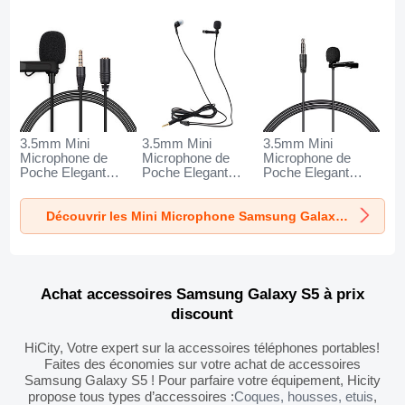
3.5mm Mini
3.5mm Mini
3.5mm Mini
Microphone de
Microphone de
Microphone de
Poche Elegant
Poche Elegant
Poche Elegant
Karaoke Haut-
Karaoke Haut-
Karaoke Haut-
Parleur K06 pour
Parleur K05 pour
Parleur K08 pour
Découvrir les Mini Microphone Samsung Galaxy S5
Samsung Galaxy
Samsung Galaxy
Samsung Galaxy
S5 Noir
S5 Noir
S5 Noir
Achat accessoires Samsung Galaxy S5 à prix
discount
HiCity, Votre expert sur la accessoires téléphones portables!
Faites des économies sur votre achat de accessoires
Samsung Galaxy S5 ! Pour parfaire votre équipement, Hicity
propose tous types d’accessoires :
Coques, housses, etuis
,