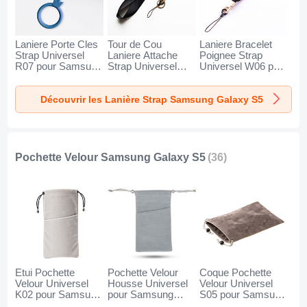
Laniere Porte Cles
Tour de Cou
Laniere Bracelet
Strap Universel
Laniere Attache
Poignee Strap
R07 pour Samsung
Strap Universel
Universel W06 pour
Galaxy S5 Bleu
N10 pour Samsung
Samsung Galaxy
Galaxy S5 Noir
S5 Noir
Découvrir les Lanière Strap Samsung Galaxy S5
Pochette Velour Samsung Galaxy S5
(36)
Etui Pochette
Pochette Velour
Coque Pochette
Velour Universel
Housse Universel
Velour Universel
K02 pour Samsung
pour Samsung
S05 pour Samsung
Galaxy S5 Gris
Galaxy S5 Gris
Galaxy S5 Marron